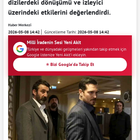
dizilerdeki dönüşümü ve izleyici
üzerindeki etkilerini değerlendirdi.
Haber Merkezi
2026-05-08 14:42
Güncelleme Tarihi:
2026-05-08 14:42
Milli İradenin Sesi Yeni Akit
Türkiye ve dünyadaki gelişmeleri yakından takip etmek için
Google listenize Yeni Akit'i ekleyin.
⭐ Bizi Google'da Takip Et