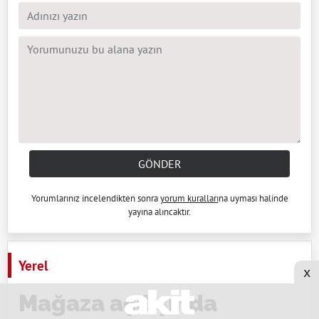
GÖNDER
Yorumlarınız incelendikten sonra
yorum kuralları
na uyması halinde
yayına alıncaktır.
Yerel
x
Mağaza açılışında