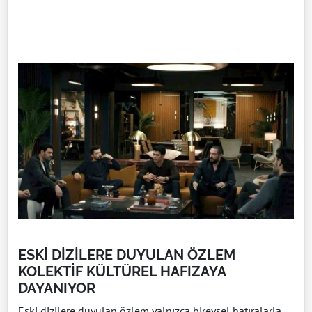
ESKİ DİZİLERE DUYULAN ÖZLEM
KOLEKTİF KÜLTÜREL HAFIZAYA
DAYANIYOR
Eski dizilere duyulan özlem yalnızca bireysel hatıralarla