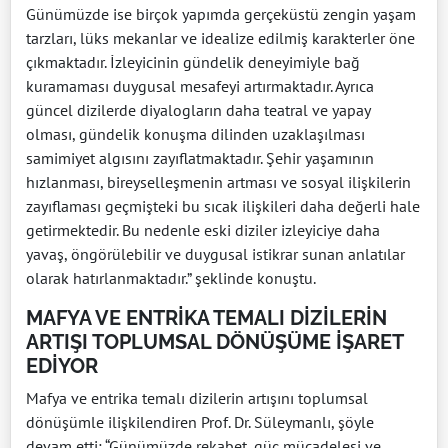
Günümüzde ise birçok yapımda gerçeküstü zengin yaşam
tarzları, lüks mekanlar ve idealize edilmiş karakterler öne
çıkmaktadır. İzleyicinin gündelik deneyimiyle bağ
kuramaması duygusal mesafeyi artırmaktadır. Ayrıca
güncel dizilerde diyalogların daha teatral ve yapay
olması, gündelik konuşma dilinden uzaklaşılması
samimiyet algısını zayıflatmaktadır. Şehir yaşamının
hızlanması, bireyselleşmenin artması ve sosyal ilişkilerin
zayıflaması geçmişteki bu sıcak ilişkileri daha değerli hale
getirmektedir. Bu nedenle eski diziler izleyiciye daha
yavaş, öngörülebilir ve duygusal istikrar sunan anlatılar
olarak hatırlanmaktadır.” şeklinde konuştu.
MAFYA VE ENTRİKA TEMALI DİZİLERİN
ARTIŞI TOPLUMSAL DÖNÜŞÜME İŞARET
EDİYOR
Mafya ve entrika temalı dizilerin artışını toplumsal
dönüşümle ilişkilendiren Prof. Dr. Süleymanlı, şöyle
devam etti: “Günümüzde rekabet, güç mücadelesi ve