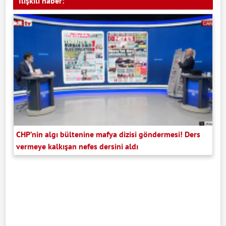
İlişkili haber:
CHP’nin algı bültenine mafya dizisi göndermesi! Ders
vermeye kalkışan nefes dersini aldı