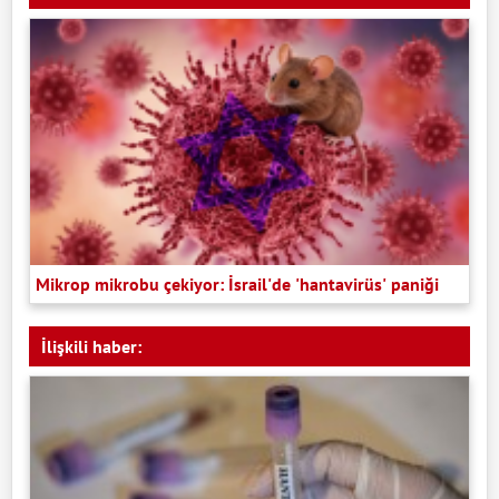
Mikrop mikrobu çekiyor: İsrail'de 'hantavirüs' paniği
İlişkili haber: