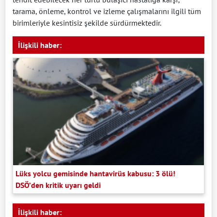
tarama, önleme, kontrol ve izleme çalışmalarını ilgili tüm
birimleriyle kesintisiz şekilde sürdürmektedir.
İlişkili haber:
Lüks yolcu gemisinde hantavirüs kabusu: 3 ölü!
DSÖ’den kritik uyarı geldi
İlişkili haber: