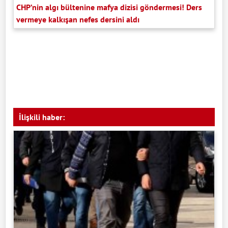
CHP’nin algı bültenine mafya dizisi göndermesi! Ders
vermeye kalkışan nefes dersini aldı
İlişkili haber: