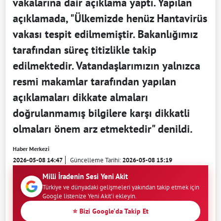
vakalarına dair açıklama yaptı. Yapılan
açıklamada, "Ülkemizde henüz Hantavirüs
vakası tespit edilmemiştir. Bakanlığımız
tarafından süreç titizlikle takip
edilmektedir. Vatandaşlarımızın yalnızca
resmi makamlar tarafından yapılan
açıklamaları dikkate almaları
doğrulanmamış bilgilere karşı dikkatli
olmaları önem arz etmektedir" denildi.
Haber Merkezi
2026-05-08 14:47
Güncelleme Tarihi:
2026-05-08 15:19
Milli İradenin Sesi Yeni Akit
Türkiye ve dünyadaki gelişmeleri yakından takip etmek için
Google listenize Yeni Akit'i ekleyin.
⭐ Bizi Google'da Takip Et