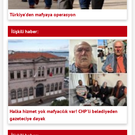
Türkiye'den mafyaya operasyon
İlişkili haber:
Halka hizmet yok mafyacılık var! CHP'li belediyeden
gazeteciye dayak