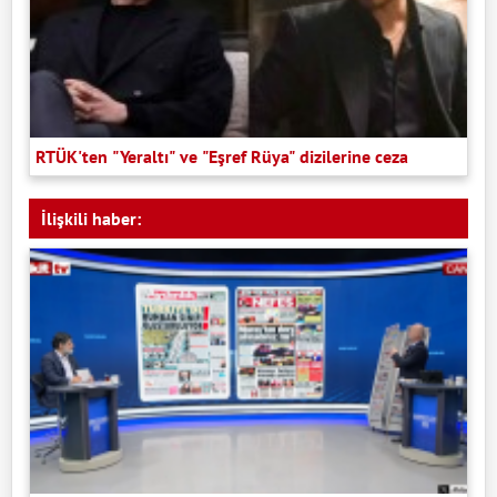
RTÜK'ten "Yeraltı" ve "Eşref Rüya" dizilerine ceza
İlişkili haber: