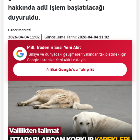
hakkında adli işlem başlatılacağı
duyuruldu.
Haber Merkezi
2026-04-04 11:02
Güncelleme Tarihi:
2026-04-04 11:02
Milli İradenin Sesi Yeni Akit
Türkiye ve dünyadaki gelişmeleri yakından takip etmek için
Google listenize Yeni Akit'i ekleyin.
⭐ Bizi Google'da Takip Et