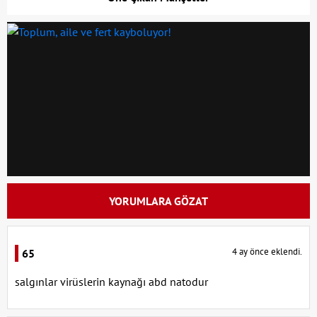
YORUMLARA GÖZAT
4 ay önce eklendi.
65
salgınlar virüslerin kaynağı abd natodur