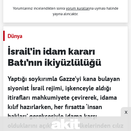
Yorumlarınız incelendikten sonra
yorum kuralları
na uyması halinde
yayına alıncaktır.
Dünya
İsrail’in idam kararı
Batı’nın ikiyüzlülüğü
Yaptığı soykırımla Gazze’yi kana bulayan
siyonist İsrail rejimi, işkenceyle aldığı
itirafları mahkumiyete çevirerek, idama
kılıf hazırlarken, her fırsatta ‘insan
x
hakları’ gerekçesiyle idama karşı
olduklarını açıklayan AB ülkelerinden cılız