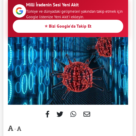
Milli İradenin Sesi Yeni Akit
Türkiye ve dünyadaki gelişmeleri yakından takip etmek için
Google listenize Yeni Akit'i ekleyin.
⭐ Bizi Google'da Takip Et
-