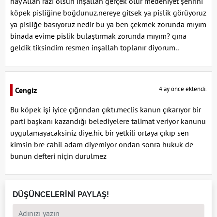
hay Allah razı olsun inşallah gerçek olur medeniyet şehrini
köpek pisliğine boğdunuz.nereye gitsek ya pislik görüyoruz
ya pisliğe basıyoruz nedir bu ya ben çekmek zorunda mıyım
binada evime pislik bulaştırmak zorunda mıyım? gına
geldik tiksindim resmen inşallah toplanır diyorum..
4 ay önce eklendi.
Cengiz
Bu köpek işi iyice çığrından çıktı.meclis kanun çıkarıyor bir
parti başkanı kazandığı belediyelere talimat veriyor kanunu
uygulamayacaksiniz diye.hic bir yetkili ortaya çıkıp sen
kimsin bre cahil adam diyemiyor ondan sonra hukuk de
bunun defteri niçin durulmez
DÜŞÜNCELERİNİ PAYLAŞ!