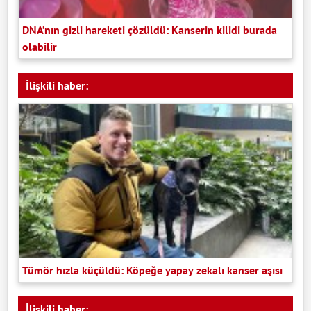
DNA’nın gizli hareketi çözüldü: Kanserin kilidi burada
olabilir
İlişkili haber:
Tümör hızla küçüldü: Köpeğe yapay zekalı kanser aşısı
İlişkili haber: