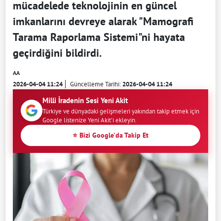
mücadelede teknolojinin en güncel
imkanlarını devreye alarak "Mamografi
Tarama Raporlama Sistemi"ni hayata
geçirdiğini bildirdi.
AA
2026-04-04 11:24
Güncelleme Tarihi:
2026-04-04 11:24
Milli İradenin Sesi Yeni Akit
Türkiye ve dünyadaki gelişmeleri yakından takip etmek için
Google listenize Yeni Akit'i ekleyin.
⭐ Bizi Google'da Takip Et