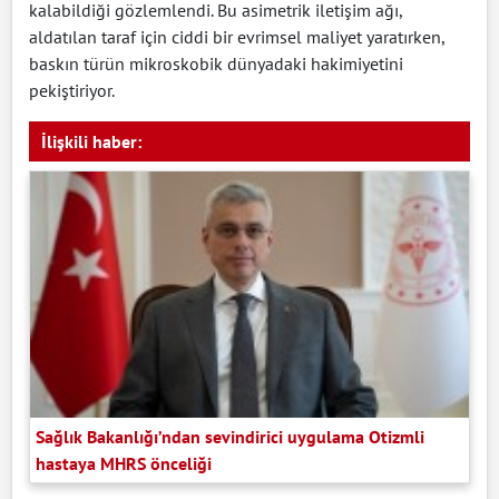
kalabildiği gözlemlendi. Bu asimetrik iletişim ağı,
aldatılan taraf için ciddi bir evrimsel maliyet yaratırken,
baskın türün mikroskobik dünyadaki hakimiyetini
pekiştiriyor.
İlişkili haber:
Sağlık Bakanlığı’ndan sevindirici uygulama Otizmli
hastaya MHRS önceliği