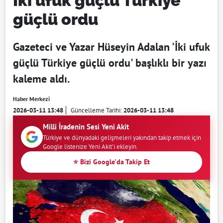
İki ufuk güçlü Türkiye
güçlü ordu
Gazeteci ve Yazar Hüseyin Adalan 'İki ufuk
güçlü Türkiye güçlü ordu' başlıklı bir yazı
kaleme aldı.
Haber Merkezi
2026-03-11 13:48
Güncelleme Tarihi:
2026-03-11 13:48
Milli İradenin Sesi Yeni Akit
Türkiye ve dünyadaki gelişmeleri yakından takip etmek için
Google listenize Yeni Akit'i ekleyin.
⭐ Bizi Google'da Takip Et