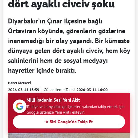
dört ayaklı civciv şoku
Diyarbakır’ın Çınar ilçesine bağlı
Ortaviran köyünde, görenlerin gözlerine
inanamadığı bir olay yaşandı. Bir kümeste
dünyaya gelen dört ayaklı civciv, hem köy
sakinlerini hem de sosyal medyayı
hayretler içinde bıraktı.
Haber Merkezi
2026-03-11 13:59
Güncelleme Tarihi:
2026-03-11 14:00
Milli İradenin Sesi Yeni Akit
Türkiye ve dünyadaki gelişmeleri yakından takip etmek için
Google listenize Yeni Akit'i ekleyin.
⭐ Bizi Google'da Takip Et