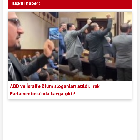
İlişkili haber:
ABD ve İsrail’e ölüm sloganları atıldı, Irak
Parlamentosu’nda kavga çıktı!