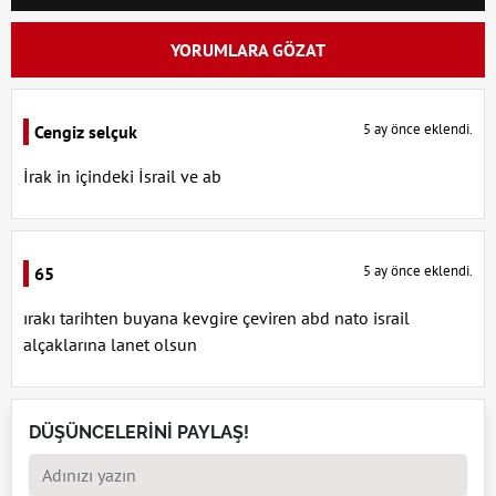
YORUMLARA GÖZAT
5 ay önce eklendi.
Cengiz selçuk
İrak in içindeki İsrail ve ab
5 ay önce eklendi.
65
ırakı tarihten buyana kevgire çeviren abd nato israil
alçaklarına lanet olsun
DÜŞÜNCELERİNİ PAYLAŞ!