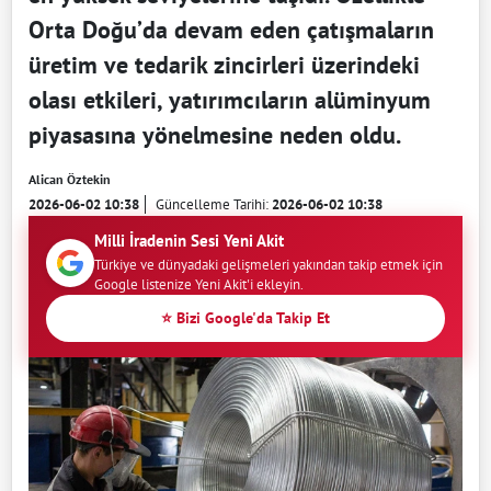
Orta Doğu’da devam eden çatışmaların
üretim ve tedarik zincirleri üzerindeki
olası etkileri, yatırımcıların alüminyum
piyasasına yönelmesine neden oldu.
Alican Öztekin
2026-06-02 10:38
Güncelleme Tarihi:
2026-06-02 10:38
Milli İradenin Sesi Yeni Akit
Türkiye ve dünyadaki gelişmeleri yakından takip etmek için
Google listenize Yeni Akit'i ekleyin.
⭐ Bizi Google'da Takip Et