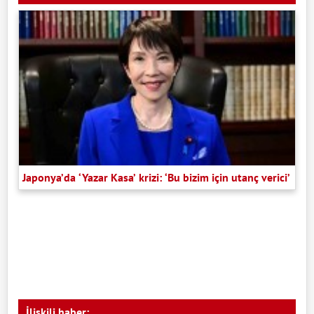
Japonya’da ‘Yazar Kasa’ krizi: ‘Bu bizim için utanç verici’
İlişkili haber: