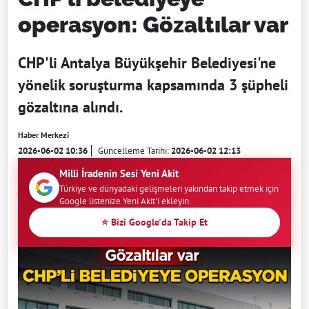
operasyon: Gözaltılar var
CHP'li Antalya Büyükşehir Belediyesi'ne
yönelik soruşturma kapsamında 3 şüpheli
gözaltına alındı.
Haber Merkezi
2026-06-02 10:36
Güncelleme Tarihi:
2026-06-02 12:13
Milli İradenin Sesi Yeni Akit
Türkiye ve dünyadaki gelişmeleri yakından takip etmek için
Google listenize Yeni Akit'i ekleyin.
⭐ Bizi Google'da Takip Et