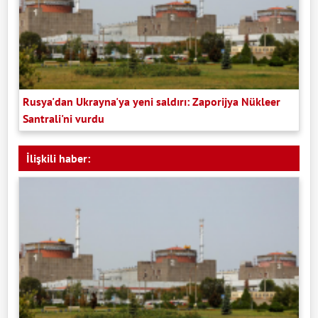
Rusya'dan Ukrayna'ya yeni saldırı: Zaporijya Nükleer
Santrali'ni vurdu
İlişkili haber: