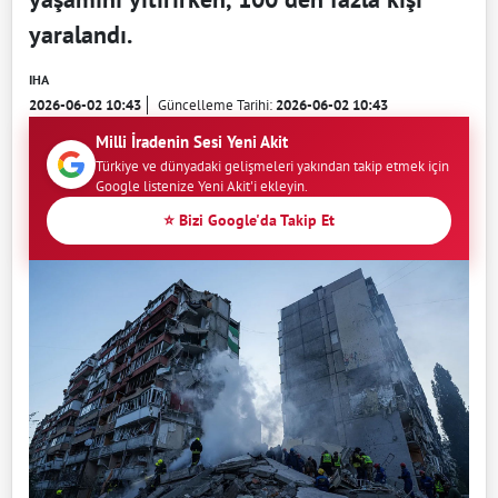
yaralandı.
IHA
2026-06-02 10:43
Güncelleme Tarihi:
2026-06-02 10:43
Milli İradenin Sesi Yeni Akit
Türkiye ve dünyadaki gelişmeleri yakından takip etmek için
Google listenize Yeni Akit'i ekleyin.
⭐ Bizi Google'da Takip Et