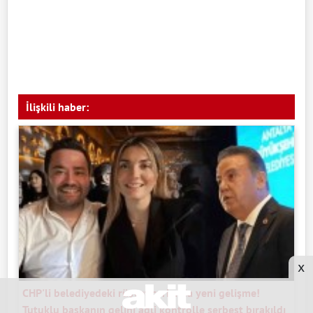
İlişkili haber:
x
CHP'li belediyedeki rüşvet çarkında yeni gelişme!
Tutuklu başkanın gelini adli kontrolle serbest bırakıldı