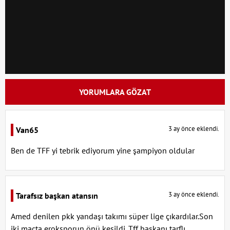
YORUMLARA GÖZAT
3 ay önce eklendi.
Van65
Ben de TFF yi tebrik ediyorum yine şampiyon oldular
3 ay önce eklendi.
Tarafsız başkan atansın
Amed denilen pkk yandaşı takımı süper lige çıkardılar.Son
iki maçta eroksporun önü kesildi. Tff başkanı tarflı