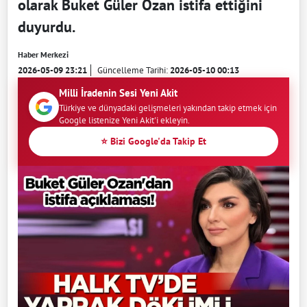
olarak Buket Güler Ozan istifa ettiğini
duyurdu.
Haber Merkezi
2026-05-09 23:21
Güncelleme Tarihi:
2026-05-10 00:13
Milli İradenin Sesi Yeni Akit
Türkiye ve dünyadaki gelişmeleri yakından takip etmek için
Google listenize Yeni Akit'i ekleyin.
⭐ Bizi Google'da Takip Et