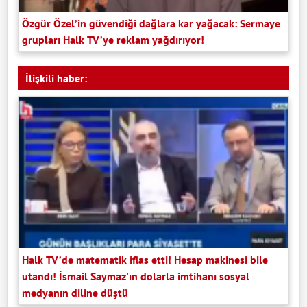
Özgür Özel’in güvendiği dağlara kar yağacak: Sermaye
grupları Halk TV’ye reklam yağdırıyor!
İlişkili haber:
Halk TV’de matematik iflas etti! Hesap makinesi bile
utandı! İsmail Saymaz'ın dolarla imtihanı sosyal
medyanın diline düştü