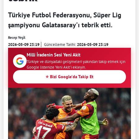
Türkiye Futbol Federasyonu, Süper Lig
şampiyonu Galatasaray'ı tebrik etti.
Recep Yeşil
2026-05-09 23:19
Güncelleme Tarihi:
2026-05-09 23:19
Milli İradenin Sesi Yeni Akit
Türkiye ve dünyadaki gelişmeleri yakından takip etmek için
Google listenize Yeni Akit'i ekleyin.
⭐ Bizi Google'da Takip Et