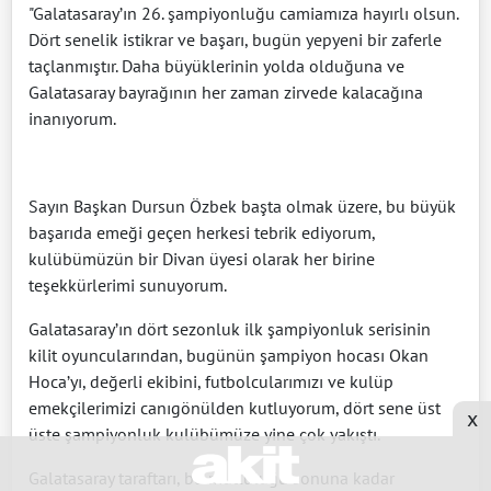
"Galatasaray’ın 26. şampiyonluğu camiamıza hayırlı olsun.
Dört senelik istikrar ve başarı, bugün yepyeni bir zaferle
taçlanmıştır. Daha büyüklerinin yolda olduğuna ve
Galatasaray bayrağının her zaman zirvede kalacağına
inanıyorum.
Sayın Başkan Dursun Özbek başta olmak üzere, bu büyük
başarıda emeği geçen herkesi tebrik ediyorum,
kulübümüzün bir Divan üyesi olarak her birine
teşekkürlerimi sunuyorum.
Galatasaray’ın dört sezonluk ilk şampiyonluk serisinin
kilit oyuncularından, bugünün şampiyon hocası Okan
Hoca’yı, değerli ekibini, futbolcularımızı ve kulüp
emekçilerimizi canıgönülden kutluyorum, dört sene üst
x
üste şampiyonluk kulübümüze yine çok yakıştı.
Galatasaray taraftarı, bu mutluluğu sonuna kadar