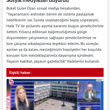
Sosyal medyadan duyurdu
Buket Güler Ozan sosyal medya hesabından,
"Yaşananların ardından benim de sizlerle paylaşmak
istediklerim var. Sonda söyleyeceğimi başta söyleyeyim,
Halk TV ile yollarımı ayırma kararımı bugün yöneticilerime
ilettim. Yıllarca editöryal bağımsızlığımıza gölge
düşürmeden çalışmamızı sağlayan yöneticilerimize ve
tüm çalışma arkadaşlarıma teşekkür ederim. Bu süreçte;
ayrılan ya da kalan, mesleğimizin haysiyetini her koşulda
koruyan tüm meslektaşlarımla dayanışma içindeyim.
Yaşasın hakikat, yaşasın gazetecilik” ifadelerini kullandı.
İlişkili haber: