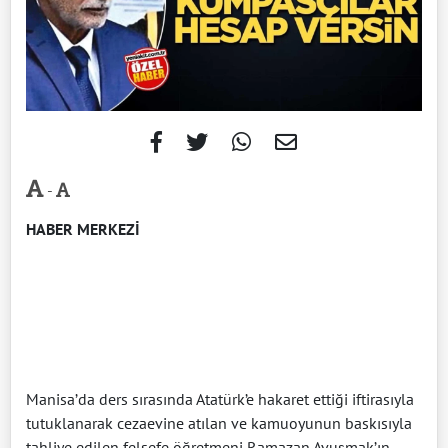
-
HABER MERKEZİ
Manisa’da ders sırasında Atatürk’e hakaret ettiği iftirasıyla
tutuklanarak cezaevine atılan ve kamuoyunun baskısıyla
tahliye edilen felsefe öğretmeni Ramazan Avuşmak’ın