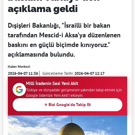
açıklama geldi
Dışişleri Bakanlığı, "İsrailli bir bakan
tarafından Mescid-i Aksa’ya düzenlenen
baskını en güçlü biçimde kınıyoruz."
açıklamasında bulundu.
Haber Merkezi
2026-04-07 11:36
Güncelleme Tarihi:
2026-04-07 12:17
Milli İradenin Sesi Yeni Akit
Türkiye ve dünyadaki gelişmeleri yakından takip etmek için
Google listenize Yeni Akit'i ekleyin.
⭐ Bizi Google'da Takip Et