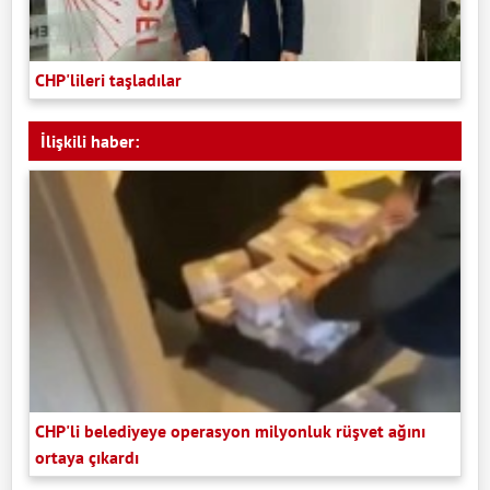
CHP'lileri taşladılar
İlişkili haber:
CHP'li belediyeye operasyon milyonluk rüşvet ağını
ortaya çıkardı