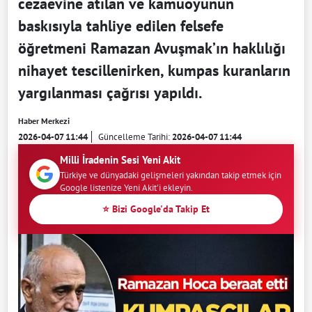
cezaevine atılan ve kamuoyunun
baskısıyla tahliye edilen felsefe
öğretmeni Ramazan Avuşmak’ın haklılığı
nihayet tescillenirken, kumpas kuranların
yargılanması çağrısı yapıldı.
Haber Merkezi
2026-04-07 11:44
Güncelleme Tarihi:
2026-04-07 11:44
Milli İradenin Sesi Yeni Akit
Türkiye ve dünyadaki gelişmeleri yakından takip etmek için
Google listenize Yeni Akit'i ekleyin.
⭐ Bizi Google'da Takip Et