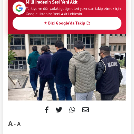
Milli İradenin Sesi Yeni Akit
Türkiye ve dünyadaki gelişmeleri yakından takip etmek için
Google listenize Yeni Akit'i ekleyin.
⭐ Bizi Google'da Takip Et
-