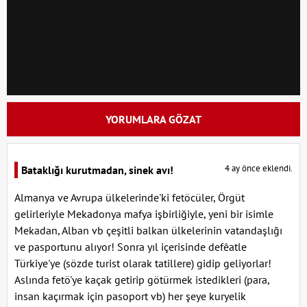
YORUMLARA GÖZAT
4 ay önce eklendi.
Bataklığı kurutmadan, sinek avı!
Almanya ve Avrupa ülkelerinde'ki fetöcüler, Örgüt
gelirleriyle Mekadonya mafya işbirliğiyle, yeni bir isimle
Mekadan, Alban vb çeşitli balkan ülkelerinin vatandaşlığı
ve pasportunu alıyor! Sonra yıl içerisinde defêatle
Türkiye'ye (sözde turist olarak tatillere) gidip geliyorlar!
Aslında fetö'ye kaçak getirip götürmek istedikleri (para,
insan kaçırmak için pasoport vb) her şeye kuryelik