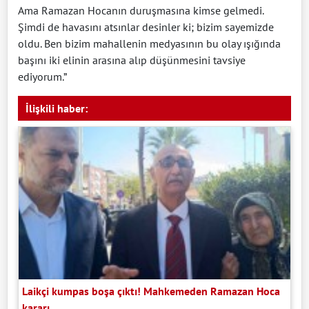
Ama Ramazan Hocanın duruşmasına kimse gelmedi.
Şimdi de havasını atsınlar desinler ki; bizim sayemizde
oldu. Ben bizim mahallenin medyasının bu olay ışığında
başını iki elinin arasına alıp düşünmesini tavsiye
ediyorum.”
İlişkili haber:
Laikçi kumpas boşa çıktı! Mahkemeden Ramazan Hoca
kararı