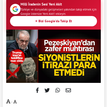
Milli İradenin Sesi Yeni Akit
Türkiye ve dünyadaki gelişmeleri yakından takip etmek için
Google listenize Yeni Akit'i ekleyin.
⭐ Bizi Google'da Takip Et
-