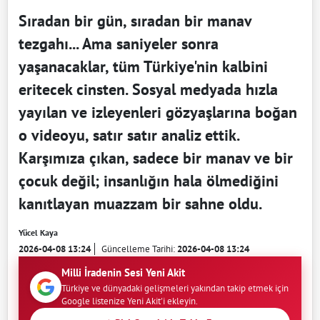
Sıradan bir gün, sıradan bir manav
tezgahı... Ama saniyeler sonra
yaşanacaklar, tüm Türkiye'nin kalbini
eritecek cinsten. Sosyal medyada hızla
yayılan ve izleyenleri gözyaşlarına boğan
o videoyu, satır satır analiz ettik.
Karşımıza çıkan, sadece bir manav ve bir
çocuk değil; insanlığın hala ölmediğini
kanıtlayan muazzam bir sahne oldu.
Yücel Kaya
2026-04-08 13:24
Güncelleme Tarihi:
2026-04-08 13:24
Milli İradenin Sesi Yeni Akit
Türkiye ve dünyadaki gelişmeleri yakından takip etmek için
Google listenize Yeni Akit'i ekleyin.