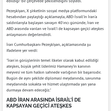
edildiği” bir çerçevede şekillendiğini söyledi.
Pezeşkiyan, X şirketinin sosyal medya platformundaki
hesabından paylaştığı açıklamayla, ABD-İsrail'in İran'a
saldırılarıyla başlayan savaşın 40'ıncı gününde, İran ve
ABD arasında varılan ve İsrail'i de kapsayan geçici ateşkes
anlaşmasını değerlendirdi.
İran Cumhurbaşkanı Pezeşkiyan, açıklamasında şu
ifadelere yer verdi:
"İran'ın görüşlerinin temel ilkeler olarak kabul edildiği
ateşkes, büyük şehit liderimiz Hamaney'in kanının
meyvesi ve tüm halkın sahnede varlığının bir başarısıdır.
Bugün de aynı şekilde diplomasi meydanında, savunma
meydanında sokakta ve hizmet ulaştırmada yan yana
durmaya devam edeceğiz."
ABD İRAN ARASINDA İSRAİL’İ DE
KAPSAYAN GEÇİCİ ATEŞKES