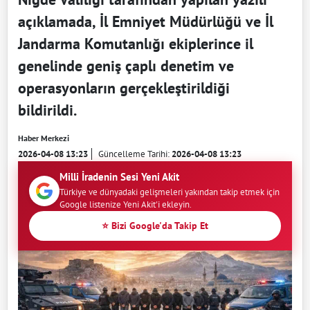
açıklamada, İl Emniyet Müdürlüğü ve İl
Jandarma Komutanlığı ekiplerince il
genelinde geniş çaplı denetim ve
operasyonların gerçekleştirildiği
bildirildi.
Haber Merkezi
2026-04-08 13:23
Güncelleme Tarihi:
2026-04-08 13:23
Milli İradenin Sesi Yeni Akit
Türkiye ve dünyadaki gelişmeleri yakından takip etmek için
Google listenize Yeni Akit'i ekleyin.
⭐ Bizi Google'da Takip Et