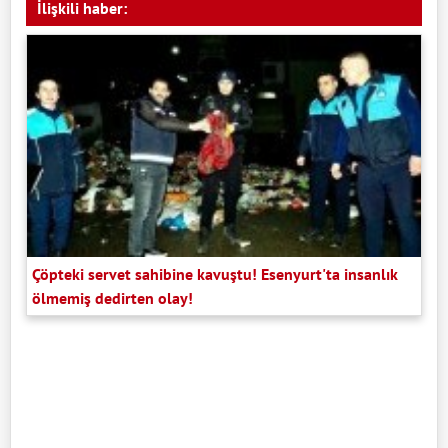
İlişkili haber:
Çöpteki servet sahibine kavuştu! Esenyurt'ta insanlık
ölmemiş dedirten olay!