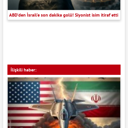
ABD'den İsrail'e son dakika golü! Siyonist isim itiraf etti
İlişkili haber: