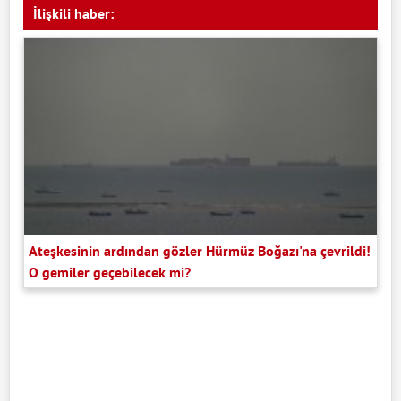
İlişkili haber:
Ateşkesinin ardından gözler Hürmüz Boğazı'na çevrildi!
O gemiler geçebilecek mi?