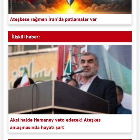
Ateşkese rağmen İran’da patlamalar var
İlişkili haber:
Aksi halde Hamaney veto edecek! Ateşkes
anlaşmasında hayati şart