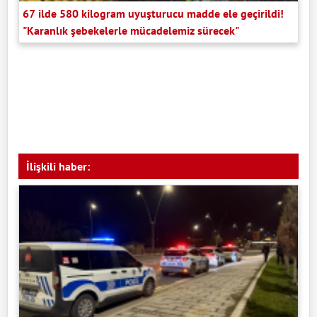
67 ilde 580 kilogram uyuşturucu madde ele geçirildi!
"Karanlık şebekelerle mücadelemiz sürecek"
İlişkili haber: