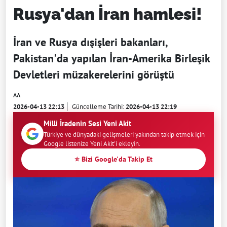
Rusya'dan İran hamlesi!
İran ve Rusya dışişleri bakanları,
Pakistan'da yapılan İran-Amerika Birleşik
Devletleri müzakerelerini görüştü
AA
2026-04-13 22:13
Güncelleme Tarihi:
2026-04-13 22:19
Milli İradenin Sesi Yeni Akit
Türkiye ve dünyadaki gelişmeleri yakından takip etmek için
Google listenize Yeni Akit'i ekleyin.
⭐ Bizi Google'da Takip Et