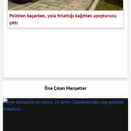
Polisten kaçarken, yola fırlattığı kağıttan uyuşturucu
çıktı
Öne Çıkan Manşetler