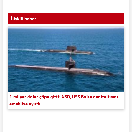
İlişkili haber:
1 milyar dolar çöpe gitti: ABD, USS Boise denizaltısını
emekliye ayırdı