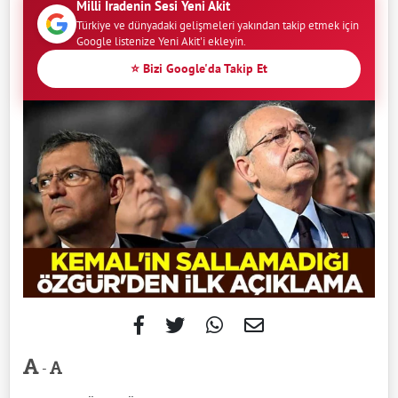
Milli İradenin Sesi Yeni Akit
Türkiye ve dünyadaki gelişmeleri yakından takip etmek için
Google listenize Yeni Akit'i ekleyin.
⭐ Bizi Google'da Takip Et
-