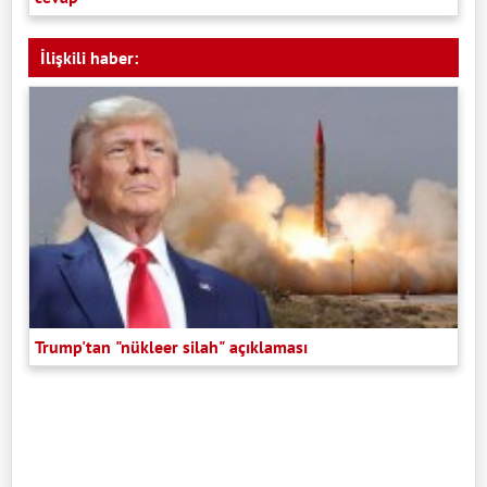
İlişkili haber:
Trump'tan "nükleer silah" açıklaması