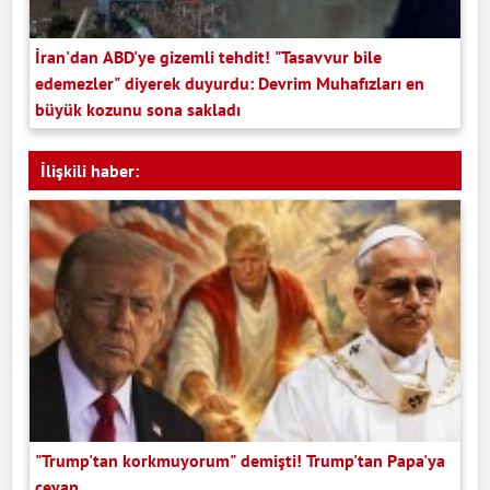
İran'dan ABD'ye gizemli tehdit! "Tasavvur bile
edemezler" diyerek duyurdu: Devrim Muhafızları en
büyük kozunu sona sakladı
İlişkili haber:
"Trump'tan korkmuyorum" demişti! Trump'tan Papa'ya
cevap