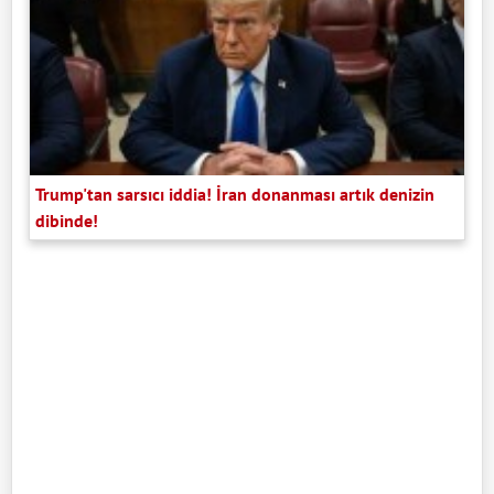
Trump'tan sarsıcı iddia! İran donanması artık denizin
dibinde!