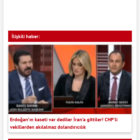
İlişkili haber:
Erdoğan’ın kaseti var dediler İran’a gittiler! CHP’li
vekillerden akılalmaz dolandırıcılık