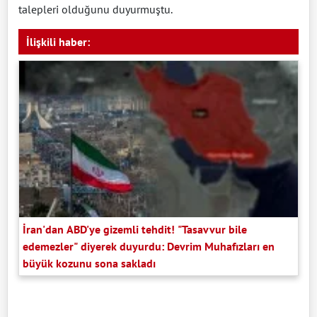
talepleri olduğunu duyurmuştu.
İlişkili haber:
İran'dan ABD'ye gizemli tehdit! "Tasavvur bile
edemezler" diyerek duyurdu: Devrim Muhafızları en
büyük kozunu sona sakladı