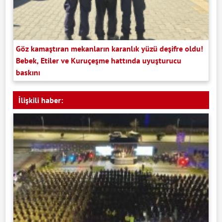
Göz kamaştıran mekanların karanlık yüzü deşifre oldu!
Bebek, Etiler ve Kuruçeşme hattında uyuşturucu
baskını
İlişkili haber: