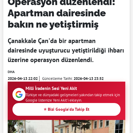
Operasyon düzenlendi!
Apartman dairesinde
bakın ne yetiştirmiş
Çanakkale Çan'da bir apartman
dairesinde uyuşturucu yetiştirildiği ihbarı
üzerine operasyon düzenlendi.
DHA
2026-04-13 22:02
Güncelleme Tarihi:
2026-04-13 23:52
Milli İradenin Sesi Yeni Akit
Türkiye ve dünyadaki gelişmeleri yakından takip etmek için
Google listenize Yeni Akit'i ekleyin.
⭐ Bizi Google'da Takip Et