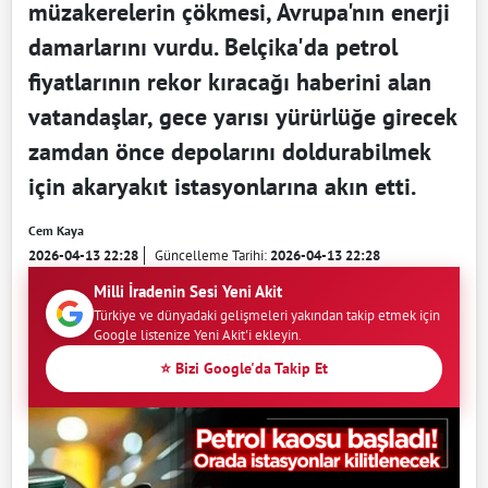
müzakerelerin çökmesi, Avrupa'nın enerji
damarlarını vurdu. Belçika'da petrol
fiyatlarının rekor kıracağı haberini alan
vatandaşlar, gece yarısı yürürlüğe girecek
zamdan önce depolarını doldurabilmek
için akaryakıt istasyonlarına akın etti.
Cem Kaya
2026-04-13 22:28
Güncelleme Tarihi:
2026-04-13 22:28
Milli İradenin Sesi Yeni Akit
Türkiye ve dünyadaki gelişmeleri yakından takip etmek için
Google listenize Yeni Akit'i ekleyin.
⭐ Bizi Google'da Takip Et