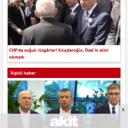
CHP’de soğuk rüzgârlar! Kılıçdaroğlu, Özel'in elini
sıkmadı
İlişkili haber:
x