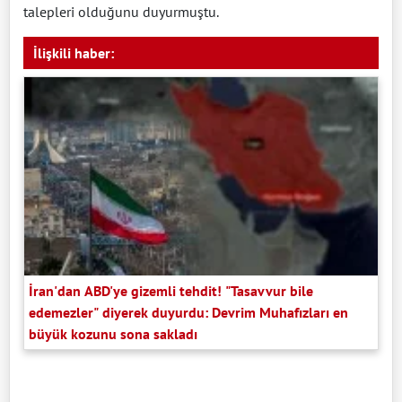
talepleri olduğunu duyurmuştu.
İlişkili haber:
İran'dan ABD'ye gizemli tehdit! "Tasavvur bile
edemezler" diyerek duyurdu: Devrim Muhafızları en
büyük kozunu sona sakladı