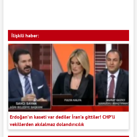
İlişkili haber:
Erdoğan’ın kaseti var dediler İran’a gittiler! CHP’li
vekillerden akılalmaz dolandırıcılık