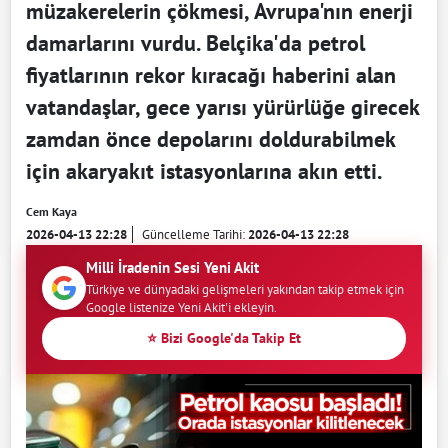
müzakerelerin çökmesi, Avrupa'nın enerji
damarlarını vurdu. Belçika'da petrol
fiyatlarının rekor kıracağı haberini alan
vatandaşlar, gece yarısı yürürlüğe girecek
zamdan önce depolarını doldurabilmek
için akaryakıt istasyonlarına akın etti.
Cem Kaya
2026-04-13 22:28
Güncelleme Tarihi:
2026-04-13 22:28
Milli İradenin Sesi Yeni Akit
Türkiye ve dünyadaki gelişmeleri yakından takip etmek için
Google listenize Yeni Akit'i ekleyin.
⭐ Bizi Google'da Takip Et