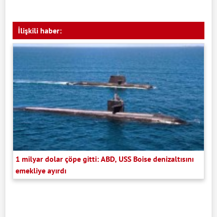
İlişkili haber:
1 milyar dolar çöpe gitti: ABD, USS Boise denizaltısını
emekliye ayırdı