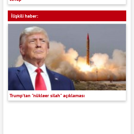
İlişkili haber:
Trump'tan "nükleer silah" açıklaması