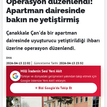
Operasyon düzenlendi!
Apartman dairesinde
bakın ne yetiştirmiş
Çanakkale Çan'da bir apartman
dairesinde uyuşturucu yetiştirildiği ihbarı
üzerine operasyon düzenlendi.
DHA
2026-04-13 22:02
Güncelleme Tarihi:
2026-04-13 23:52
Milli İradenin Sesi Yeni Akit
Türkiye ve dünyadaki gelişmeleri yakından takip etmek için
Google listenize Yeni Akit'i ekleyin.
⭐ Bizi Google'da Takip Et