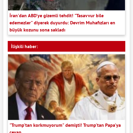
İran'dan ABD'ye gizemli tehdit! "Tasavvur bile
edemezler" diyerek duyurdu: Devrim Muhafızları en
büyük kozunu sona sakladı
İlişkili haber:
"Trump'tan korkmuyorum" demişti! Trump'tan Papa'ya
cevap