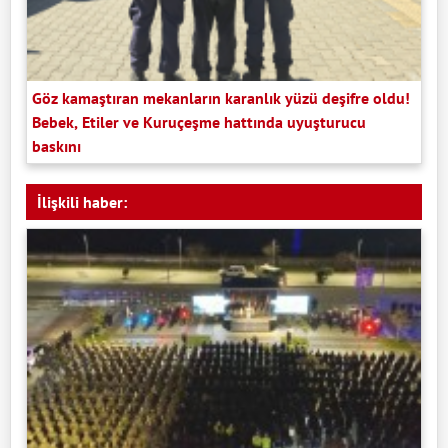
Göz kamaştıran mekanların karanlık yüzü deşifre oldu!
Bebek, Etiler ve Kuruçeşme hattında uyuşturucu
baskını
İlişkili haber: