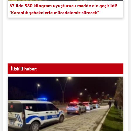
67 ilde 580 kilogram uyuşturucu madde ele geçirildi!
"Karanlık şebekelerle mücadelemiz sürecek"
İlişkili haber: