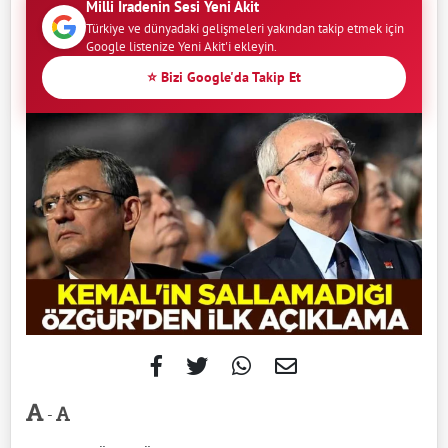
Milli İradenin Sesi Yeni Akit
Türkiye ve dünyadaki gelişmeleri yakından takip etmek için
Google listenize Yeni Akit'i ekleyin.
⭐ Bizi Google'da Takip Et
-