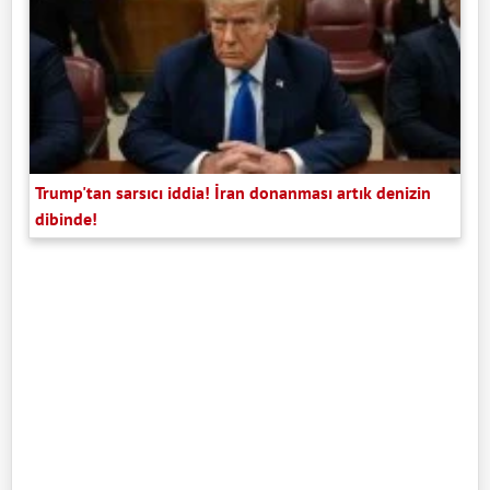
Trump'tan sarsıcı iddia! İran donanması artık denizin
dibinde!