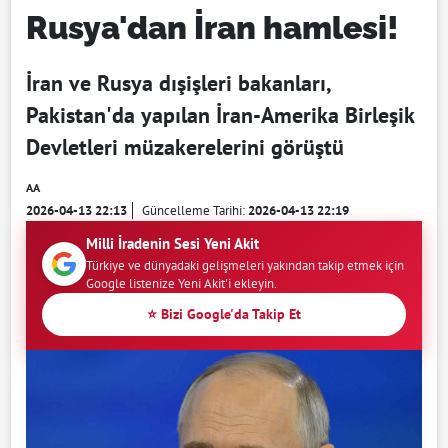
Rusya'dan İran hamlesi!
İran ve Rusya dışişleri bakanları,
Pakistan'da yapılan İran-Amerika Birleşik
Devletleri müzakerelerini görüştü
AA
2026-04-13 22:13
Güncelleme Tarihi:
2026-04-13 22:19
Milli İradenin Sesi Yeni Akit
Türkiye ve dünyadaki gelişmeleri yakından takip etmek için
Google listenize Yeni Akit'i ekleyin.
⭐ Bizi Google'da Takip Et