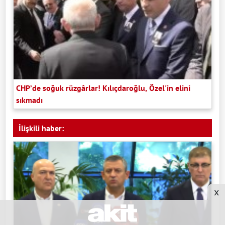
CHP’de soğuk rüzgârlar! Kılıçdaroğlu, Özel'in elini
sıkmadı
İlişkili haber:
x