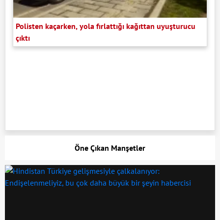
Polisten kaçarken, yola fırlattığı kağıttan uyuşturucu
çıktı
Öne Çıkan Manşetler