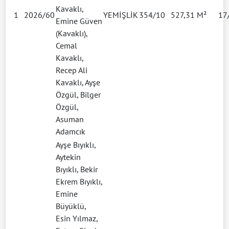
Kavaklı,
1
2026/60
YEMİŞLİK
354/10
527,31 M²
17
Emine Güven
(Kavaklı),
Cemal
Kavaklı,
Recep Ali
Kavaklı, Ayşe
Özgül, Bilger
Özgül,
Asuman
Adamcık
Ayşe Bıyıklı,
Aytekin
Bıyıklı, Bekir
Ekrem Bıyıklı,
Emine
Büyüklü,
Esin Yılmaz,