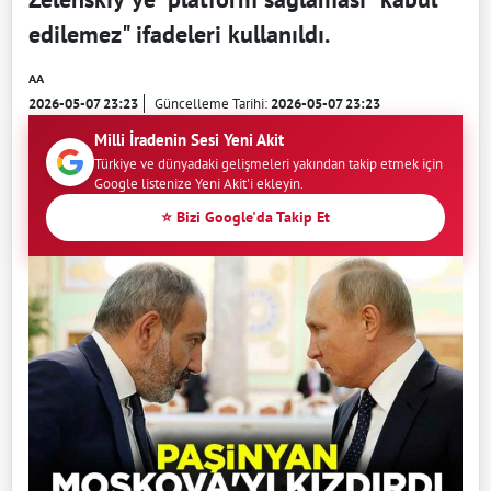
edilemez" ifadeleri kullanıldı.
AA
2026-05-07 23:23
Güncelleme Tarihi:
2026-05-07 23:23
Milli İradenin Sesi Yeni Akit
Türkiye ve dünyadaki gelişmeleri yakından takip etmek için
Google listenize Yeni Akit'i ekleyin.
⭐ Bizi Google'da Takip Et