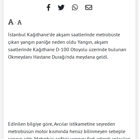
-
İstanbul Kağıthane’de akşam saatlerinde metrobüste
çıkan yangın paniğe neden oldu Yangın, akşam
saatlerinde Kağıthane D-100 Otoyolu üzerinde bulunan
Okmeydanı Hastane Durağı'nda meydana geldi.
Edinilen bilgiye göre, Avcılar istikametine seyreden
metrobüsün motor kısmında henüz bilinmeyen sebeple
yangın çıktı. Metrobüs şoförü yangını fark ederek yolcuları