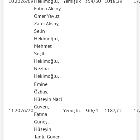
10
2026/69
Hekimoğlu,
Yemişlik
354/60
1018,29
17
Fatma Aksoy,
Ömer Yavuz,
Zafer Aksoy,
Selin
Hekimoğlu,
Mehmet
Seçil
Hekimoğlu,
Neziha
Hekimoğlu,
Emine
Özbaş,
Hüseyin Naci
Güven,
11
2026/70
Yemişlik
366/4
1187,72
17
Fatma
Güneş,
Hüseyin
Tanju Güven