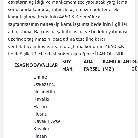
davaların açıldığı ve mahkememizce yapılacak yargılama
sonucunda kamulaştırılacak taşınmazın belirlenecek
kamulaştırma bedelinin 4650 S,K gereğince
saptanmasının müteakip kamulaştırma bedelinin ilgililer
adına Ziraat Bankasına yatırılmasına ve bedelin yatırması
üzerinde taşınmazın idare adına tesciline karar
verilebileceği hususu Kamulaştırma konunun 4650 S.K
ile değişik 10. Maddesi hükmü gereğince İLAN OLUNUR .
KÖY-
ADA-
KAMU.ALANI
DU
ESAS NO
DAVALILAR
MAH.
PARSEL
(M2 )
GÜ
Emine
Özkazanç,
Necmettin
Kavalkı,
Hasan
Hüsnü
Kavaklı, Ayşe
Kavaklı,
Hasan