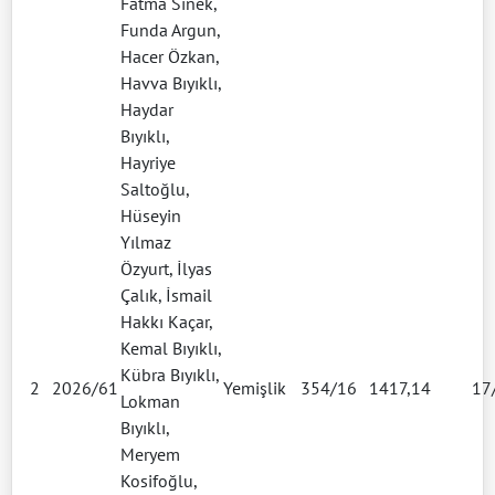
Fatma Sinek,
Funda Argun,
Hacer Özkan,
Havva Bıyıklı,
Haydar
Bıyıklı,
Hayriye
Saltoğlu,
Hüseyin
Yılmaz
Özyurt, İlyas
Çalık, İsmail
Hakkı Kaçar,
Kemal Bıyıklı,
Kübra Bıyıklı,
2
2026/61
Yemişlik
354/16
1417,14
17
Lokman
Bıyıklı,
Meryem
Kosifoğlu,