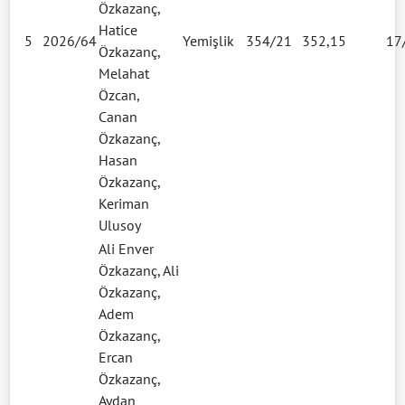
Özkazanç,
Hatice
5
2026/64
Yemişlik
354/21
352,15
17
Özkazanç,
Melahat
Özcan,
Canan
Özkazanç,
Hasan
Özkazanç,
Keriman
Ulusoy
Ali Enver
Özkazanç, Ali
Özkazanç,
Adem
Özkazanç,
Ercan
Özkazanç,
Aydan