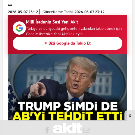
AA
2026-05-07 23:12
Güncelleme Tarihi:
2026-05-07 23:12
Milli İradenin Sesi Yeni Akit
Türkiye ve dünyadaki gelişmeleri yakından takip etmek için
Google listenize Yeni Akit'i ekleyin.
⭐ Bizi Google'da Takip Et
x