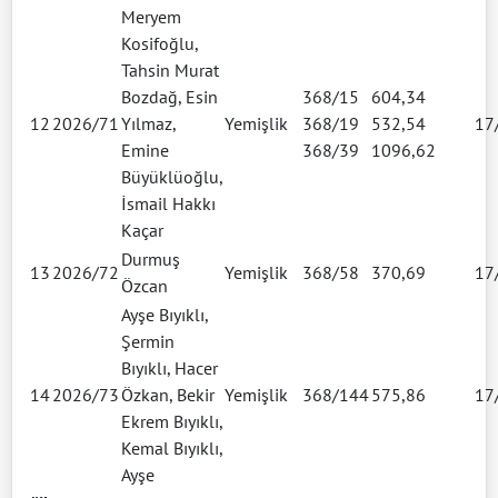
Meryem
Kosifoğlu,
Tahsin Murat
Bozdağ, Esin
368/15
604,34
12
2026/71
Yılmaz,
Yemişlik
368/19
532,54
17
Emine
368/39
1096,62
Büyüklüoğlu,
İsmail Hakkı
Kaçar
Durmuş
13
2026/72
Yemişlik
368/58
370,69
17
Özcan
Ayşe Bıyıklı,
Şermin
Bıyıklı, Hacer
14
2026/73
Özkan, Bekir
Yemişlik
368/144
575,86
17
Ekrem Bıyıklı,
Kemal Bıyıklı,
Ayşe