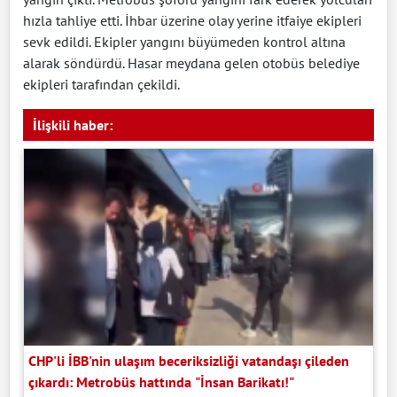
hızla tahliye etti. İhbar üzerine olay yerine itfaiye ekipleri
sevk edildi. Ekipler yangını büyümeden kontrol altına
alarak söndürdü. Hasar meydana gelen otobüs belediye
ekipleri tarafından çekildi.
İlişkili haber:
CHP'li İBB'nin ulaşım beceriksizliği vatandaşı çileden
çıkardı: Metrobüs hattında "İnsan Barikatı!"