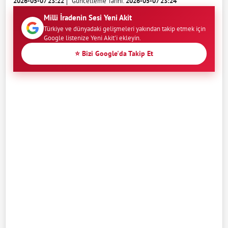
2026-05-07 23:22
Güncelleme Tarihi:
2026-05-07 23:24
Milli İradenin Sesi Yeni Akit
Türkiye ve dünyadaki gelişmeleri yakından takip etmek için
Google listenize Yeni Akit'i ekleyin.
⭐ Bizi Google'da Takip Et