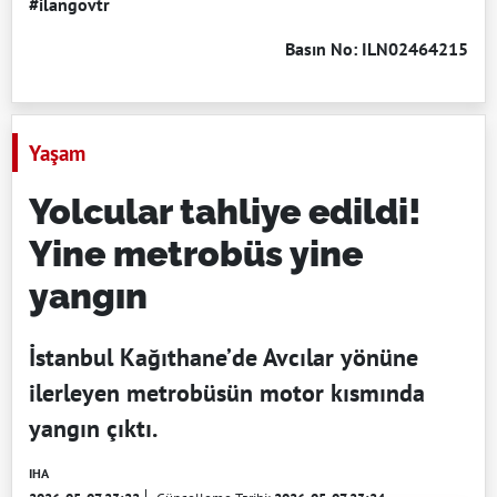
#ilangovtr
Basın No: ILN02464215
Yaşam
Yolcular tahliye edildi!
Yine metrobüs yine
yangın
İstanbul Kağıthane’de Avcılar yönüne
ilerleyen metrobüsün motor kısmında
yangın çıktı.
IHA