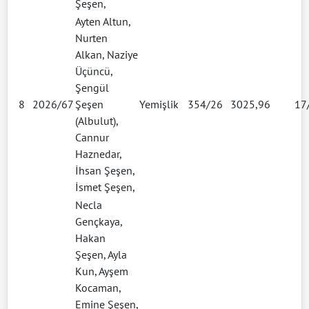
Şeşen,
Ayten Altun,
Nurten
Alkan, Naziye
Üçüncü,
Şengül
8
2026/67
Şeşen
Yemişlik
354/26
3025,96
17
(Albulut),
Cannur
Haznedar,
İhsan Şeşen,
İsmet Şeşen,
Necla
Gençkaya,
Hakan
Şeşen, Ayla
Kun, Ayşem
Kocaman,
Emine Şeşen,