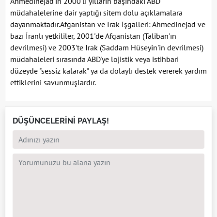
Ahmedinejad'ın 2000'li yılların başındaki ABD
müdahalelerine dair yaptığı sitem dolu açıklamalara
dayanmaktadır.Afganistan ve Irak İşgalleri: Ahmedinejad ve
bazı İranlı yetkililer, 2001'de Afganistan (Taliban'ın
devrilmesi) ve 2003'te Irak (Saddam Hüseyin'in devrilmesi)
müdahaleleri sırasında ABD'ye lojistik veya istihbari
düzeyde "sessiz kalarak" ya da dolaylı destek vererek yardım
ettiklerini savunmuşlardır.
DÜŞÜNCELERİNİ PAYLAŞ!