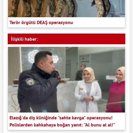
Terör örgütü DEAŞ operasyonu
İlişkili haber:
Elazığ'da diş kliniğinde "sahte kavga" operasyonu!
Polislerden kahkahaya boğan yanıt: "Al bunu al al!"