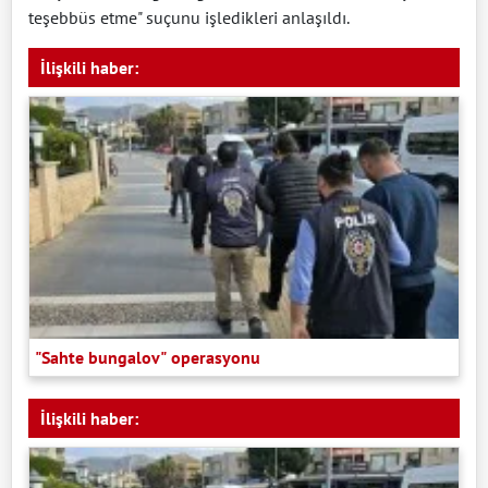
teşebbüs etme" suçunu işledikleri anlaşıldı.
İlişkili haber:
"Sahte bungalov" operasyonu
İlişkili haber: