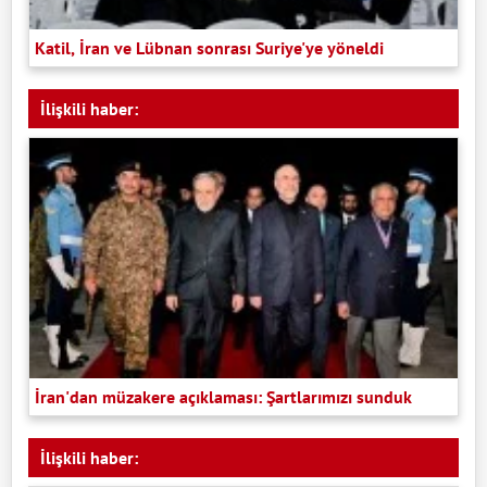
Katil, İran ve Lübnan sonrası Suriye'ye yöneldi
İlişkili haber:
İran'dan müzakere açıklaması: Şartlarımızı sunduk
İlişkili haber: