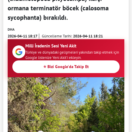
ormana terminatör böcek (calosoma
sycophanta) bırakıldı.
DHA
2026-04-11 18:17
Güncelleme Tarihi:
2026-04-11 18:21
Milli İradenin Sesi Yeni Akit
Türkiye ve dünyadaki gelişmeleri yakından takip etmek için
Google listenize Yeni Akit'i ekleyin.
⭐ Bizi Google'da Takip Et