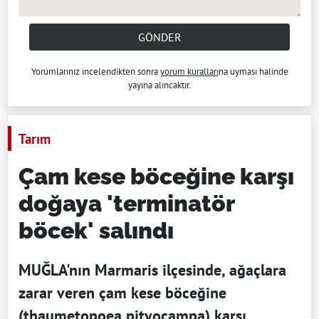
GÖNDER
Yorumlarınız incelendikten sonra
yorum kuralları
na uyması halinde
yayına alıncaktır.
Tarım
Çam kese böceğine karşı
doğaya 'terminatör
böcek' salındı
MUĞLA'nın Marmaris ilçesinde, ağaçlara
zarar veren çam kese böceğine
(thaumetopoea pityocampa) karşı