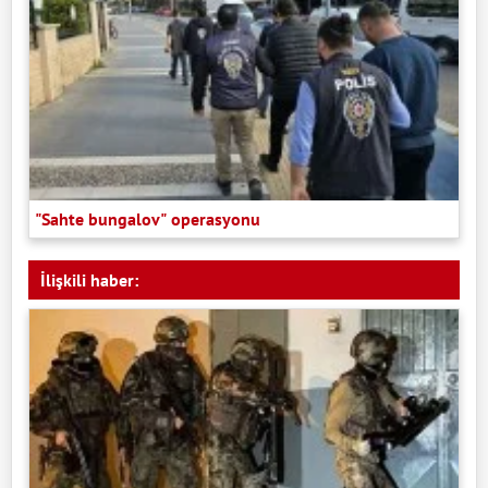
"Sahte bungalov" operasyonu
İlişkili haber: