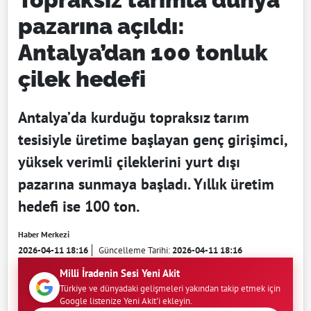
pazarına açıldı:
Antalya’dan 100 tonluk
çilek hedefi
Antalya’da kurduğu topraksız tarım
tesisiyle üretime başlayan genç girişimci,
yüksek verimli çileklerini yurt dışı
pazarına sunmaya başladı. Yıllık üretim
hedefi ise 100 ton.
Haber Merkezi
2026-04-11 18:16
Güncelleme Tarihi:
2026-04-11 18:16
Milli İradenin Sesi Yeni Akit
Türkiye ve dünyadaki gelişmeleri yakından takip etmek için
Google listenize Yeni Akit'i ekleyin.