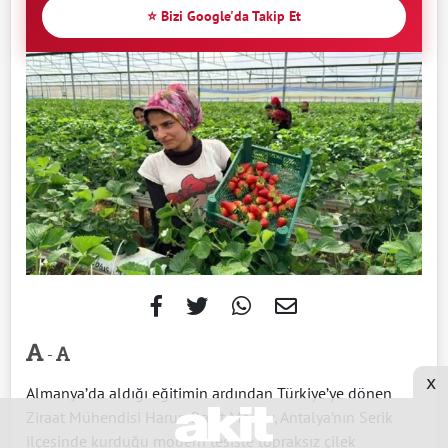
⭐ Bizi Google'da Takip Et
-
x
Almanya’da aldığı eğitimin ardından Türkiye’ye dönen
Ziraat Mühendisi Harun Raşit Manav, Antalya’nın Serik
ilçesinde kurduğu modern tesisle topraksız çilek