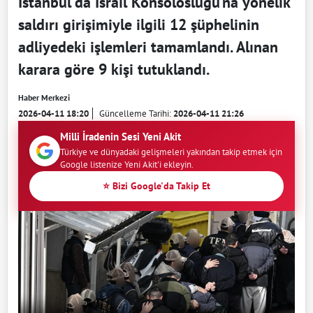
İstanbul’da İsrail Konsolosluğu’na yönelik
saldırı girişimiyle ilgili 12 şüphelinin
adliyedeki işlemleri tamamlandı. Alınan
karara göre 9 kişi tutuklandı.
Haber Merkezi
2026-04-11 18:20
Güncelleme Tarihi:
2026-04-11 21:26
Milli İradenin Sesi Yeni Akit
Türkiye ve dünyadaki gelişmeleri yakından takip etmek için
Google listenize Yeni Akit'i ekleyin.
⭐ Bizi Google'da Takip Et