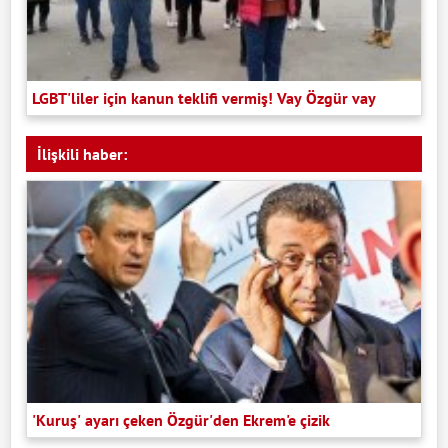
LGBT'liler için kanun teklifi vermiş! Vay Özgür vay
İlişkili haber:
'Kuruş' ayarı çeken Özgür'den Ekrem'e çizik