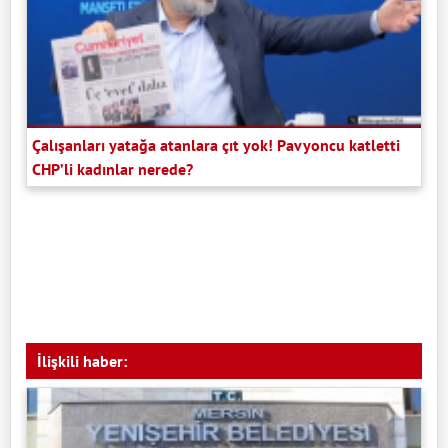
Çalışanları yatağa atanlara çıt yok! Pavyoncu katletti
CHP’li kadınlar nerede?
İlişkili haber: