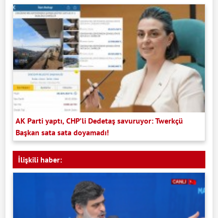
AK Parti yaptı, CHP’li Dedetaş savuruyor: Twerkçü
Başkan sata sata doyamadı!
İlişkili haber: