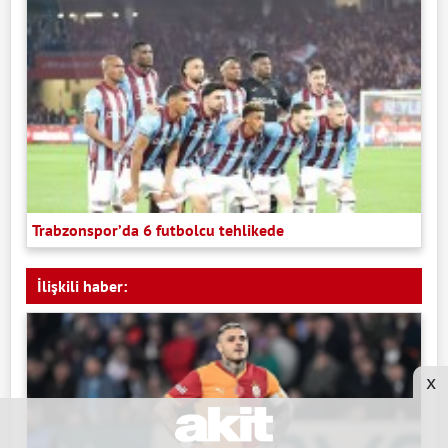
Trabzonspor’da 6 futbolcu tehlikede
İlişkili haber:
x