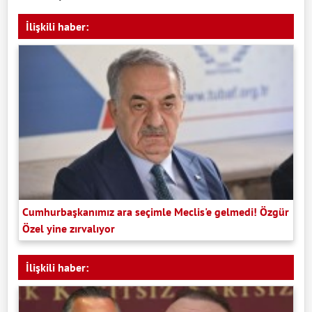
İlişkili haber:
Cumhurbaşkanımız ara seçimle Meclis'e gelmedi! Özgür
Özel yine zırvalıyor
İlişkili haber: