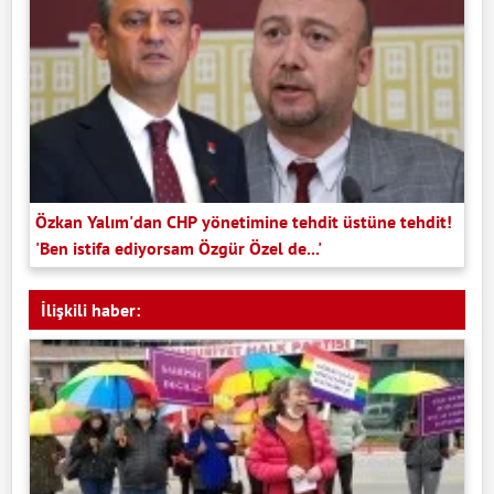
Özkan Yalım'dan CHP yönetimine tehdit üstüne tehdit!
'Ben istifa ediyorsam Özgür Özel de...'
İlişkili haber: