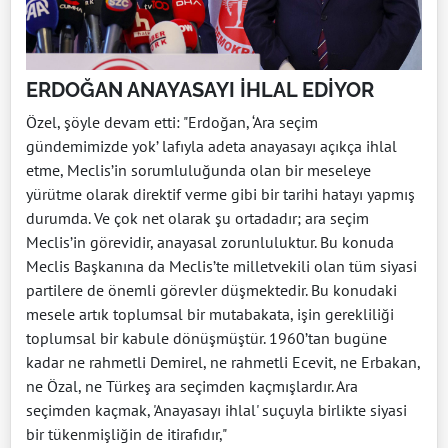
ERDOĞAN ANAYASAYI İHLAL EDİYOR
Özel, şöyle devam etti: "Erdoğan, ‘Ara seçim
gündemimizde yok’ lafıyla adeta anayasayı açıkça ihlal
etme, Meclis’in sorumluluğunda olan bir meseleye
yürütme olarak direktif verme gibi bir tarihi hatayı yapmış
durumda. Ve çok net olarak şu ortadadır; ara seçim
Meclis’in görevidir, anayasal zorunluluktur. Bu konuda
Meclis Başkanına da Meclis’te milletvekili olan tüm siyasi
partilere de önemli görevler düşmektedir. Bu konudaki
mesele artık toplumsal bir mutabakata, işin gerekliliği
toplumsal bir kabule dönüşmüştür. 1960’tan bugüne
kadar ne rahmetli Demirel, ne rahmetli Ecevit, ne Erbakan,
ne Özal, ne Türkeş ara seçimden kaçmışlardır. Ara
seçimden kaçmak, 'Anayasayı ihlal' suçuyla birlikte siyasi
bir tükenmişliğin de itirafıdır,"