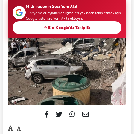
Milli İradenin Sesi Yeni Akit
Türkiye ve dünyadaki gelişmeleri yakından takip etmek için
Google listenize Yeni Akit'i ekleyin.
⭐ Bizi Google'da Takip Et
-