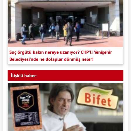
Suç örgütü bakın nereye uzanıyor? CHP’li Yenişehir
Belediyesi’nde ne dolaplar dönmüş neler!
İlişkili haber: