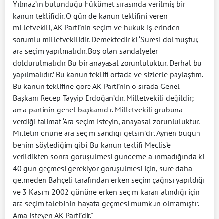
Yılmaz’ın bulunduğu hükümet sırasında verilmiş bir
kanun teklifidir. O gün de kanun teklifini veren
milletvekili, AK Parti’nin seçim ve hukuk işlerinden
sorumlu milletvekilidir. Demektedir ki ‘Süresi dolmuştur,
ara seçim yapılmalıdır. Boş olan sandalyeler
doldurulmalıdır. Bu bir anayasal zorunluluktur. Derhal bu
yapılmalıdır.’ Bu kanun teklifi ortada ve sizlerle paylaştım.
Bu kanun teklifine göre AK Parti’nin o sırada Genel
Başkanı Recep Tayyip Erdoğan’dır. Milletvekili değildir;
ama partinin genel başkanıdır. Milletvekili grubuna
verdiği talimat ‘Ara seçim isteyin, anayasal zorunluluktur.
Milletin önüne ara seçim sandığı gelsin’dir. Aynen bugün
benim söylediğim gibi. Bu kanun teklifi Meclis’e
verildikten sonra görüşülmesi gündeme alınmadığında ki
40 gün geçmesi gerekiyor görüşülmesi için, süre daha
gelmeden Bahçeli tarafından erken seçim çağrısı yapıldığı
ve 3 Kasım 2002 gününe erken seçim kararı alındığı için
ara seçim talebinin hayata geçmesi mümkün olmamıştır.
Ama isteyen AK Parti’dir."