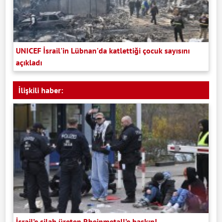
UNICEF İsrail'in Lübnan'da katlettiği çocuk sayısını
açıkladı
İlişkili haber:
İsrail’e silah üreten Rheinmetall’e baskın!