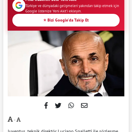
Türkiye ve dünyadaki gelişmeleri yakından takip etmek için
Google listenize Yeni Akit'i ekleyin.
⭐ Bizi Google'da Takip Et
-
Juventus, teknik direktör Luciano Spalletti ile sözleşme