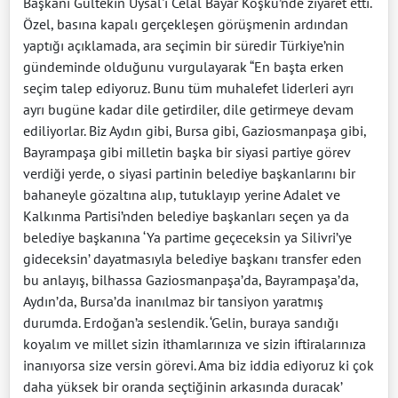
Başkanı Gültekin Uysal'ı Celal Bayar Köşkü’nde ziyaret etti.
Özel, basına kapalı gerçekleşen görüşmenin ardından
yaptığı açıklamada, ara seçimin bir süredir Türkiye’nin
gündeminde olduğunu vurgulayarak “En başta erken
seçim talep ediyoruz. Bunu tüm muhalefet liderleri ayrı
ayrı bugüne kadar dile getirdiler, dile getirmeye devam
ediliyorlar. Biz Aydın gibi, Bursa gibi, Gaziosmanpaşa gibi,
Bayrampaşa gibi milletin başka bir siyasi partiye görev
verdiği yerde, o siyasi partinin belediye başkanlarını bir
bahaneyle gözaltına alıp, tutuklayıp yerine Adalet ve
Kalkınma Partisi’nden belediye başkanları seçen ya da
belediye başkanına ‘Ya partime geçeceksin ya Silivri’ye
gideceksin’ dayatmasıyla belediye başkanı transfer eden
bu anlayış, bilhassa Gaziosmanpaşa’da, Bayrampaşa’da,
Aydın’da, Bursa’da inanılmaz bir tansiyon yaratmış
durumda. Erdoğan’a seslendik. ‘Gelin, buraya sandığı
koyalım ve millet sizin ithamlarınıza ve sizin iftiralarınıza
inanıyorsa size versin görevi. Ama biz iddia ediyoruz ki çok
daha yüksek bir oranda seçtiğinin arkasında duracak’