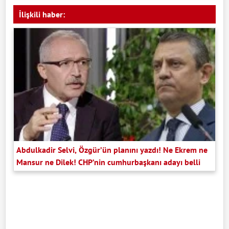
İlişkili haber:
Abdulkadir Selvi, Özgür’ün planını yazdı! Ne Ekrem ne
Mansur ne Dilek! CHP’nin cumhurbaşkanı adayı belli