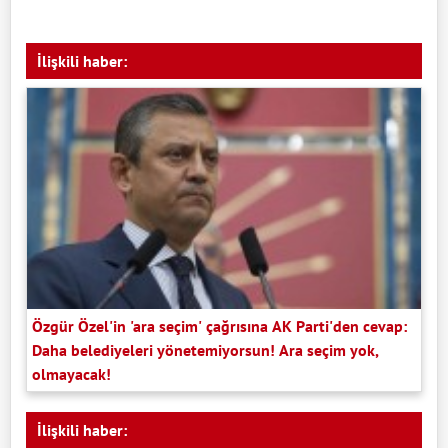
İlişkili haber:
Özgür Özel'in 'ara seçim' çağrısına AK Parti'den cevap:
Daha belediyeleri yönetemiyorsun! Ara seçim yok,
olmayacak!
İlişkili haber: