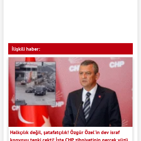
İlişkili haber:
Halkçılık değil, şatafatçılık! Özgür Özel'in dev israf
konvoyu tepki çekti! İşte CHP zihniyetinin gerçek yüzü