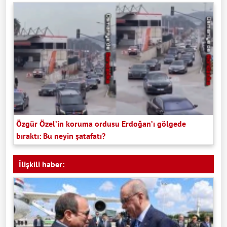
Özgür Özel’in koruma ordusu Erdoğan’ı gölgede
bıraktı: Bu neyin şatafatı?
İlişkili haber: