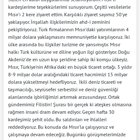
kardeşlerime teşekkürlerimi sunuyorum. Çeşitli vesilelerle
Mısır'ı 2 kere ziyaret ettim. Karşılıklı ziyaret sayımız 50'ye
yaklaşıyor. İnşallah ilişkilerimizin ahd-i zeminini
pekiştiriyoruz. Türk firmalarının Mısır'daki yatırımlarının 4
milyar dolara yaklaşmasını memnuniyetle karşılıyoruz. İki
ülke arasında bu ilişkiler turizme de yansımıştır. Mısır
halkı Türk kültürüne ve diline yoğun ilgi gösteriyor. Doğu
Akdeniz'de en uzun kıyı şeridine sahip iki komşu ülkeyiz.
Mısır, Türkiye'nin Afrika'daki en büyük ticaret ortağı. 3 yıldır
8-9 milyar dolar aralığındaki ticaret hacmimizi 15 milyar
dolara yükseltmeyi hedefliyoruz. İkili deniz ticareti ve
taşımacılığı, seyrüsefer serbestisi ve deniz güvenliği
alanlarında işbirliğimizi artırmak arzusundayız. Ortak
gündemimiz Filistin! Şurası bir gerçek ki ateşkes olmasına
rağmen insani dram devam ediyor. Geçen hafta 30
kardeşimiz şehit oldu. Bu saldırıları ve ihlalleri
reddediyoruz. Bu konuda da Mısır'la çalışıyoruz ve
çalışmaya devam edeceğiz. Bugünkü görüşmelerimizde