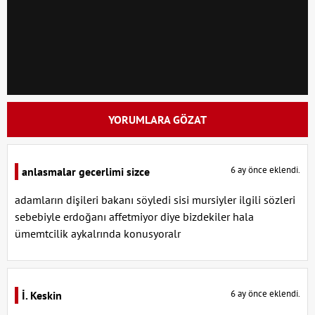
YORUMLARA GÖZAT
6 ay önce eklendi.
anlasmalar gecerlimi sizce
adamların dişileri bakanı söyledi sisi mursiyler ilgili sözleri
sebebiyle erdoğanı affetmiyor diye bizdekiler hala
ümemtcilik aykalrında konusyoralr
6 ay önce eklendi.
İ. Keskin