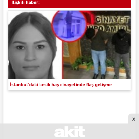
İlişkili haber:
İstanbul'daki kesik baş cinayetinde flaş gelişme
x