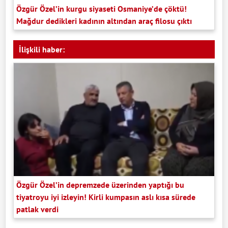
Özgür Özel’in kurgu siyaseti Osmaniye’de çöktü!
Mağdur dedikleri kadının altından araç filosu çıktı
İlişkili haber:
Özgür Özel’in depremzede üzerinden yaptığı bu
tiyatroyu iyi izleyin! Kirli kumpasın aslı kısa sürede
patlak verdi