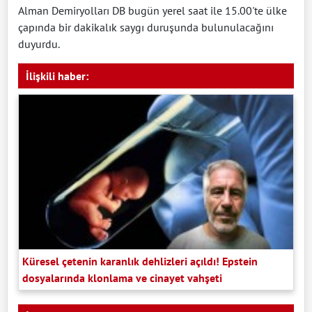
Alman Demiryolları DB bugün yerel saat ile 15.00'te ülke
çapında bir dakikalık saygı duruşunda bulunulacağını
duyurdu.
İlişkili haber:
Küresel çetenin karanlık dehlizleri açıldı! Epstein
dosyalarında klonlama ve cinayet vahşeti