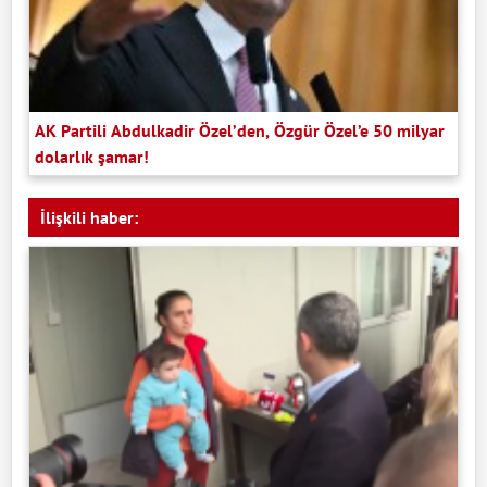
AK Partili Abdulkadir Özel’den, Özgür Özel’e 50 milyar
dolarlık şamar!
İlişkili haber: