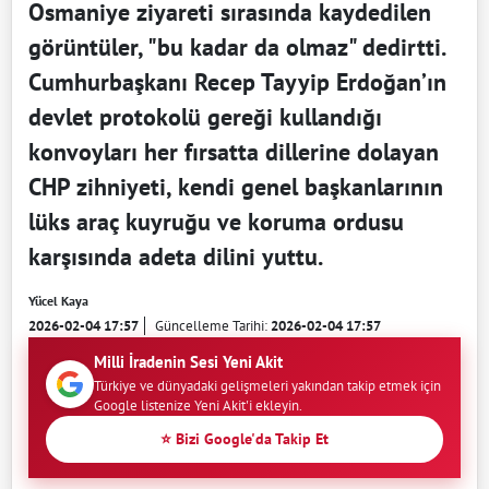
Osmaniye ziyareti sırasında kaydedilen
görüntüler, "bu kadar da olmaz" dedirtti.
Cumhurbaşkanı Recep Tayyip Erdoğan’ın
devlet protokolü gereği kullandığı
konvoyları her fırsatta dillerine dolayan
CHP zihniyeti, kendi genel başkanlarının
lüks araç kuyruğu ve koruma ordusu
karşısında adeta dilini yuttu.
Yücel Kaya
2026-02-04 17:57
Güncelleme Tarihi:
2026-02-04 17:57
Milli İradenin Sesi Yeni Akit
Türkiye ve dünyadaki gelişmeleri yakından takip etmek için
Google listenize Yeni Akit'i ekleyin.
⭐ Bizi Google'da Takip Et