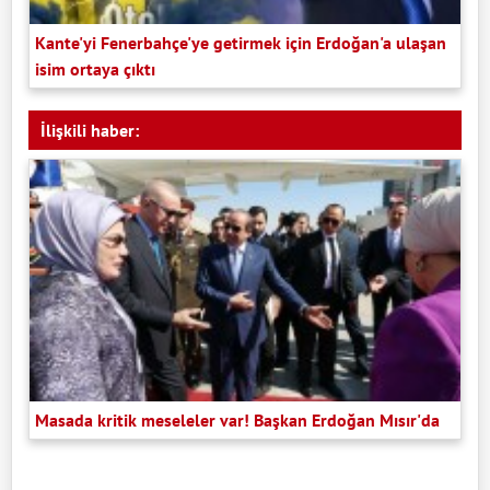
Kante'yi Fenerbahçe'ye getirmek için Erdoğan'a ulaşan
isim ortaya çıktı
İlişkili haber:
Masada kritik meseleler var! Başkan Erdoğan Mısır'da