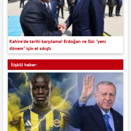
Kahire'de tarihi karşılama! Erdoğan ve Sisi "yeni
dönem" için el sıkıştı
İlişkili haber: