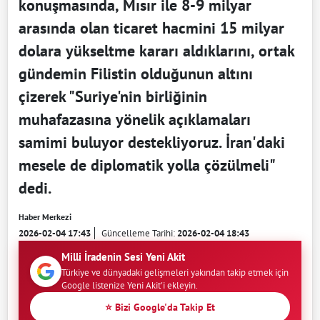
konuşmasında, Mısır ile 8-9 milyar
arasında olan ticaret hacmini 15 milyar
dolara yükseltme kararı aldıklarını, ortak
gündemin Filistin olduğunun altını
çizerek "Suriye'nin birliğinin
muhafazasına yönelik açıklamaları
samimi buluyor destekliyoruz. İran'daki
mesele de diplomatik yolla çözülmeli"
dedi.
Haber Merkezi
2026-02-04 17:43
Güncelleme Tarihi:
2026-02-04 18:43
Milli İradenin Sesi Yeni Akit
Türkiye ve dünyadaki gelişmeleri yakından takip etmek için
Google listenize Yeni Akit'i ekleyin.
⭐ Bizi Google'da Takip Et