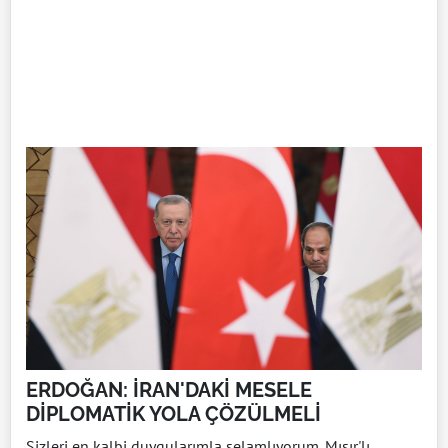
ERDOĞAN: İRAN'DAKİ MESELE
DİPLOMATİK YOLA ÇÖZÜLMELİ
Sizleri en kalbi duygularımla selamlıyorum. Mısır'lı