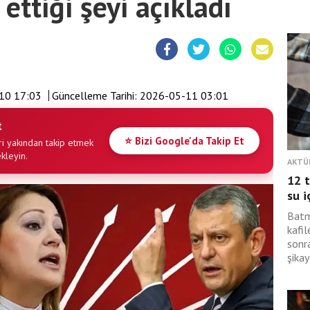
 ettiği şeyi açıkladı
10 17:03
Güncelleme Tarihi:
2026-05-11 03:01
t
⭐ Bizi Google'da Takip Et
i yakından takip etmek
ekleyin.
AKTÜ
12 t
su i
Batm
kafil
sonra
şikay