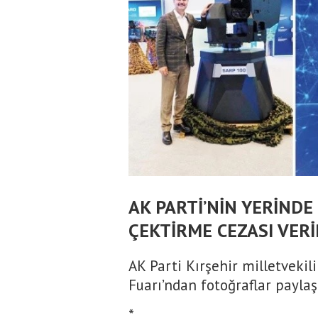
AK PARTİ’NİN YERİND
ÇEKTİRME CEZASI VERİ
AK Parti Kırşehir milletveki
Fuarı’ndan fotoğraflar payla
*