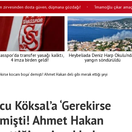
esinden dosta güven, düşmana gözdağı!
‘İmamoğlu çıkar amaçlı suç örg
•
vasspor'da transfer yasağı kalktı,
Heybeliada Deniz Harp Okulu'nd
4 imza birden geldi!
yangın söndürüldü
kirse kocanı boşa’ demişti! Ahmet Hakan deli gibi merak ettiği şeyi
cu Köksal’a ‘Gerekirse
emişti! Ahmet Hakan