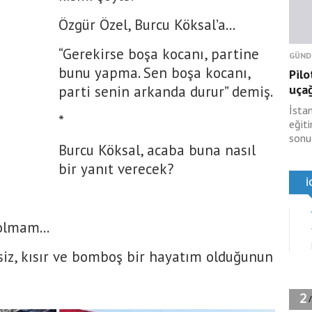
Özgür Özel, Burcu Köksal’a...
“Gerekirse boşa kocanı, partine
GÜND
bunu yapma. Sen boşa kocanı,
Pilo
uçağ
parti senin arkanda durur” demiş.
İsta
*
eğit
sonu
Burcu Köksal, acaba buna nasıl
bir yanıt verecek?
olmam...
siz, kısır ve bomboş bir hayatım olduğunun