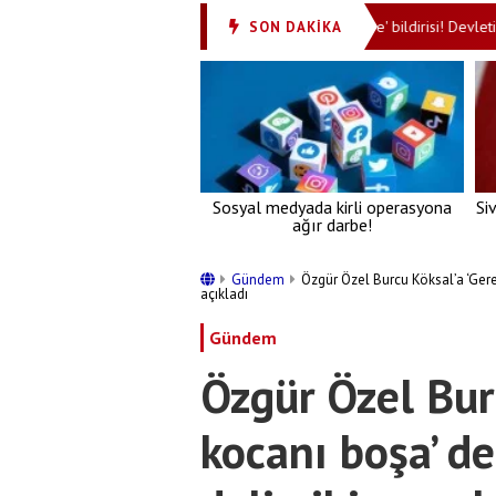
iper oldu
MGK'dan tarihi 'Terörsüz Türkiye' bildirisi! Devletin zirv
SON DAKİKA
•
Sosyal medyada kirli operasyona
Si
ağır darbe!
Gündem
Özgür Özel Burcu Köksal’a ‘Gere
açıkladı
Gündem
Özgür Özel Bur
kocanı boşa’ d