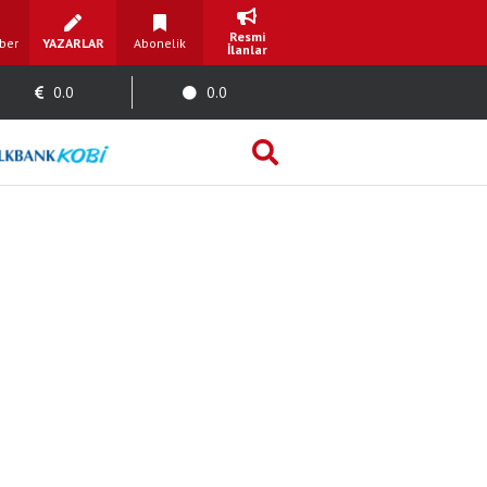
Resmi
ber
YAZARLAR
Abonelik
İlanlar
0.0
0.0