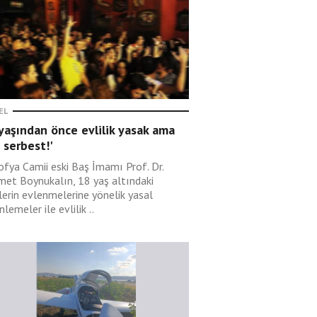
EL
yaşından önce evlilik yasak ama
 serbest!'
ofya Camii eski Baş İmamı Prof. Dr.
et Boynukalın, 18 yaş altındaki
lerin evlenmelerine yönelik yasal
lemeler ile evlilik ..