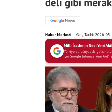
deli gibi merak
Haber Merkezi
Giriş Tarihi:
2026-05-
Milli İradenin Sesi Yeni Aki
Türkiye ve dünyadaki gelişmeler
için Google listenize Yeni Akit'i 