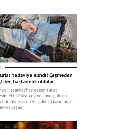
EL
urist tedaviye alındı! Çeşmeden
çtiler, hastanelik oldular
an Hasankeyf'te gezen turist
esindeki 12 kişi, çeşme suyu içtikten
 bulantı, kusma ve şiddetli karın ağrısı
etleri yaşadı..