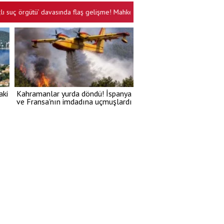
ütü’ davasında flaş gelişme! Mahkemeden tutuklu sanıklar için yeni karar
aki
Kahramanlar yurda döndü! İspanya
ve Fransa'nın imdadına uçmuşlardı