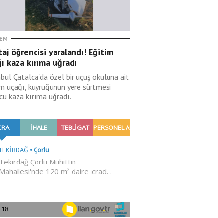
EM
taj öğrencisi yaralandı! Eğitim
ı kaza kırıma uğradı
nbul Çatalca'da özel bir uçuş okuluna ait
im uçağı, kuyruğunun yere sürtmesi
cu kaza kırıma uğradı.