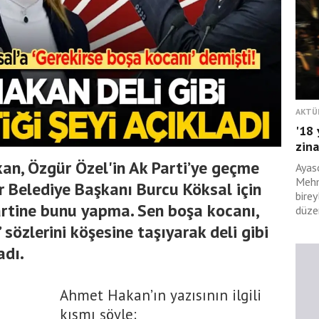
AKTÜ
'18 
zina
an, Özgür Özel'in Ak Parti’ye geçme
Ayas
Mehm
r Belediye Başkanı Burcu Köksal için
birey
artine bunu yapma. Sen boşa kocanı,
düzen
 sözlerini köşesine taşıyarak deli gibi
adı.
Ahmet Hakan’ın yazısının ilgili
kısmı şöyle: