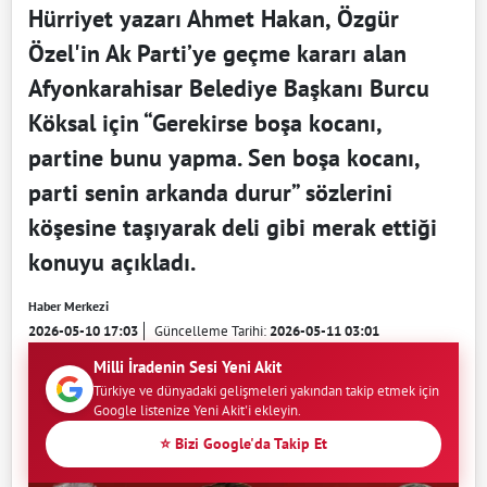
Hürriyet yazarı Ahmet Hakan, Özgür
Özel'in Ak Parti’ye geçme kararı alan
Afyonkarahisar Belediye Başkanı Burcu
Köksal için “Gerekirse boşa kocanı,
partine bunu yapma. Sen boşa kocanı,
parti senin arkanda durur” sözlerini
köşesine taşıyarak deli gibi merak ettiği
konuyu açıkladı.
Haber Merkezi
2026-05-10 17:03
Güncelleme Tarihi:
2026-05-11 03:01
Milli İradenin Sesi Yeni Akit
Türkiye ve dünyadaki gelişmeleri yakından takip etmek için
Google listenize Yeni Akit'i ekleyin.
⭐ Bizi Google'da Takip Et