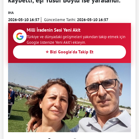
kaybetti, eşi Yusuf Boylu ise yaralandı.
IHA
2026-05-10 16:57
Güncelleme Tarihi:
2026-05-10 16:57
Milli İradenin Sesi Yeni Akit
Türkiye ve dünyadaki gelişmeleri yakından takip etmek için
Google listenize Yeni Akit'i ekleyin.
⭐ Bizi Google'da Takip Et