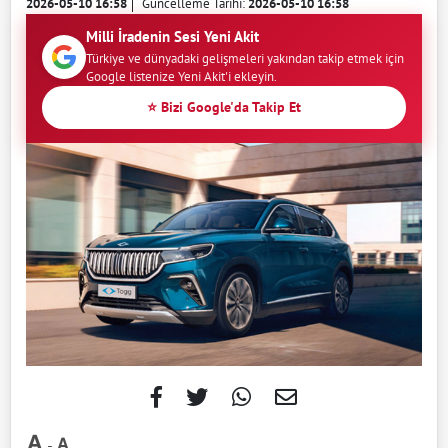
2026-05-10 16:58
Güncelleme Tarihi:
2026-05-10 16:58
Milli İradenin Sesi Yeni Akit
Türkiye ve dünyadaki gelişmeleri yakından takip etmek için
Google listenize Yeni Akit'i ekleyin.
⭐ Bizi Google'da Takip Et
-