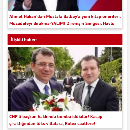
Ahmet Hakan’dan Mustafa Balbay’a yeni kitap önerileri:
Mücadeleyi Bırakma-YALIM! Direnişin Simgesi: Havlu
İlişkili haber:
CHP’li başkan hakkında bomba iddialar! Kasap
çıraklığından lüks villalara, Rolex saatlere!