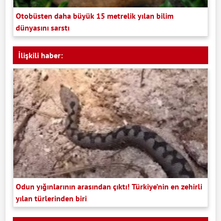
Otobüsten daha büyük 15 metrelik yılan bilim
dünyasını sarstı
İlişkili haber:
Odun yığınlarının arasından çıktı! Türkiye’nin en zehirli
yılan türlerinden biri