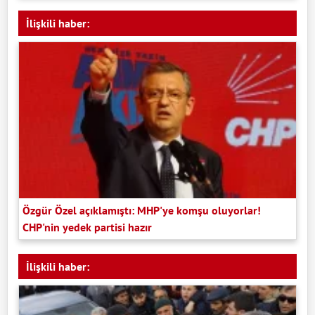
İlişkili haber:
Özgür Özel açıklamıştı: MHP'ye komşu oluyorlar!
CHP'nin yedek partisi hazır
İlişkili haber: