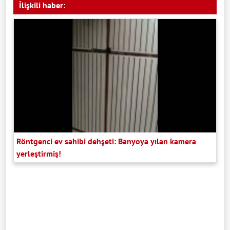
İlişkili haber:
Röntgenci ev sahibi dehşeti: Banyoya yılan kamera
yerleştirmiş!