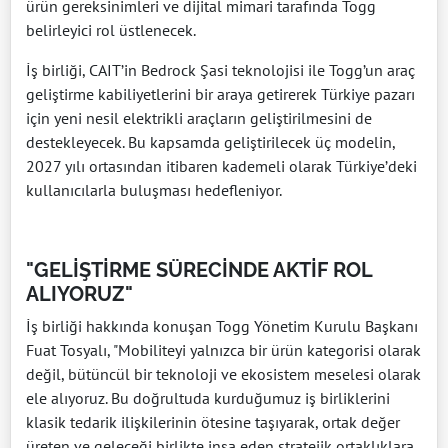
ürün gereksinimleri ve dijital mimari tarafında Togg
belirleyici rol üstlenecek.
İş birliği, CAIT’in Bedrock Şasi teknolojisi ile Togg’un araç
geliştirme kabiliyetlerini bir araya getirerek Türkiye pazarı
için yeni nesil elektrikli araçların geliştirilmesini de
destekleyecek. Bu kapsamda geliştirilecek üç modelin,
2027 yılı ortasından itibaren kademeli olarak Türkiye’deki
kullanıcılarla buluşması hedefleniyor.
"GELİŞTİRME SÜRECİNDE AKTİF ROL
ALIYORUZ"
İş birliği hakkında konuşan Togg Yönetim Kurulu Başkanı
Fuat Tosyalı, "Mobiliteyi yalnızca bir ürün kategorisi olarak
değil, bütüncül bir teknoloji ve ekosistem meselesi olarak
ele alıyoruz. Bu doğrultuda kurduğumuz iş birliklerini
klasik tedarik ilişkilerinin ötesine taşıyarak, ortak değer
üreten ve geleceği birlikte inşa eden stratejik ortaklıklara