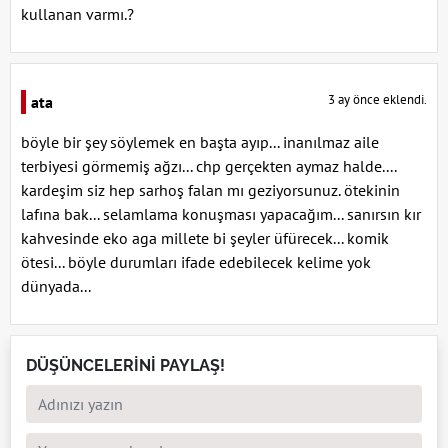
kullanan varmı.?
3 ay önce eklendi.
ata
böyle bir şey söylemek en başta ayıp... inanılmaz aile
terbiyesi görmemiş ağzı... chp gerçekten aymaz halde....
kardeşim siz hep sarhoş falan mı geziyorsunuz. ötekinin
lafına bak... selamlama konuşması yapacağım... sanırsın kır
kahvesinde eko aga millete bi şeyler üfürecek... komik
ötesi... böyle durumları ifade edebilecek kelime yok
dünyada...
DÜŞÜNCELERİNİ PAYLAŞ!