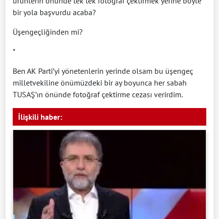
ürünlerin önünde tek tek fotoğraf çektirmek yerine böyle
bir yola başvurdu acaba?
Üşengeçliğinden mi?
*
Ben AK Parti’yi yönetenlerin yerinde olsam bu üşengeç
milletvekiline önümüzdeki bir ay boyunca her sabah
TUSAŞ’ın önünde fotoğraf çektirme cezası verirdim.
İlişkili haber: