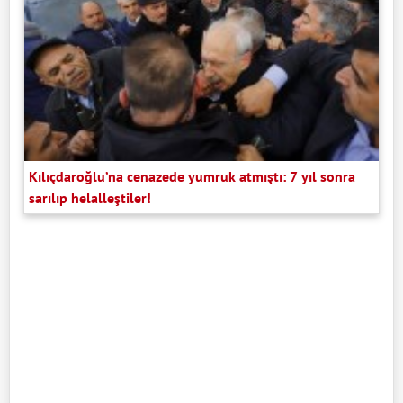
Kılıçdaroğlu’na cenazede yumruk atmıştı: 7 yıl sonra
sarılıp helalleştiler!