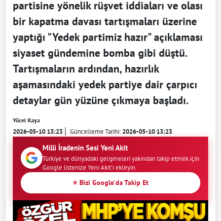
partisine yönelik rüşvet iddiaları ve olası
bir kapatma davası tartışmaları üzerine
yaptığı "Yedek partimiz hazır" açıklaması
siyaset gündemine bomba gibi düştü.
Tartışmaların ardından, hazırlık
aşamasındaki yedek partiye dair çarpıcı
detaylar gün yüzüne çıkmaya başladı.
Yücel Kaya
2026-05-10 13:23
Güncelleme Tarihi:
2026-05-10 13:23
Milli İradenin Sesi Yeni Akit
Türkiye ve dünyadaki gelişmeleri yakından takip etmek için
Google listenize Yeni Akit'i ekleyin.
⭐ Bizi Google'da Takip Et