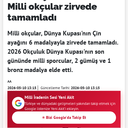
Milli okçular zirvede
tamamladı
Milli okçular, Dünya Kupası'nın Çin
ayağını 6 madalyayla zirvede tamamladı.
2026 Okçuluk Dünya Kupası'nın son
gününde milli sporcular, 2 gümüş ve 1
bronz madalya elde etti.
AA
2026-05-10 13:15
Güncelleme Tarihi:
2026-05-10 13:15
Milli İradenin Sesi Yeni Akit
Türkiye ve dünyadaki gelişmeleri yakından takip etmek için
Google listenize Yeni Akit'i ekleyin.
⭐ Bizi Google'da Takip Et