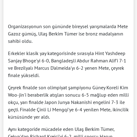
Organizasyonun son gününde bireysel yarışmalarda Mete
Gazoz gümüş, Ulaş Berkim Tümer ise bronz madalyanın
sahibi oldu.
Erkekler klasik yay kategorisinde sırasıyla Hint Yashdeep
Sanjay Bhoge'yi 6-0, Bangladeşli Abdur Rahman Alif'i 7-1
ve Brezilyalı Marcus D'almeida'yı 6-2 yenen Mete, çeyrek
finale yükseldi.
Çeyrek finalde son olimpiyat şampiyonu Güney Koreli Kim
Woo-jin'i beraberlik atışları sonucu 6-5 mağlup eden milli
okçu, yarı finalde Japon Junya Nakanishi engelini 7-3 ile
geçti. Finalde Çinli Li Mengqi'ye 6-4 yenilen Mete, ikincilik
kürsüsünde yer aldı.
Aynı kategoride mücadele eden Ulaş Berkim Tümer,
Çekya'dan Richard Krejci'yi 6-2, milli sporcu Harun