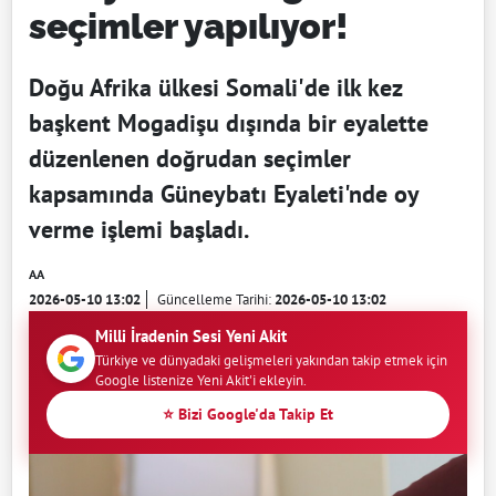
seçimler yapılıyor!
Doğu Afrika ülkesi Somali'de ilk kez
başkent Mogadişu dışında bir eyalette
düzenlenen doğrudan seçimler
kapsamında Güneybatı Eyaleti'nde oy
verme işlemi başladı.
AA
2026-05-10 13:02
Güncelleme Tarihi:
2026-05-10 13:02
Milli İradenin Sesi Yeni Akit
Türkiye ve dünyadaki gelişmeleri yakından takip etmek için
Google listenize Yeni Akit'i ekleyin.
⭐ Bizi Google'da Takip Et