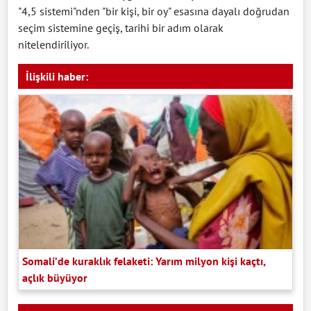
"4,5 sistemi"nden "bir kişi, bir oy" esasına dayalı doğrudan
seçim sistemine geçiş, tarihi bir adım olarak
nitelendiriliyor.
İlişkili haber:
Somali’de kuraklık felaketi: Yarım milyon kişi kaçtı,
açlık büyüyor