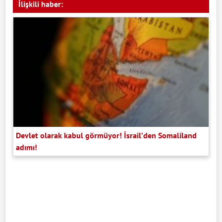
İlişkili haber:
Devlet olarak kabul görmüyor! İsrail’den Somaliland
adımı!