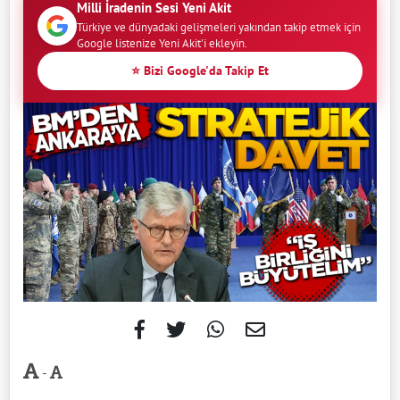
Milli İradenin Sesi Yeni Akit
Türkiye ve dünyadaki gelişmeleri yakından takip etmek için
Google listenize Yeni Akit'i ekleyin.
⭐ Bizi Google'da Takip Et
-