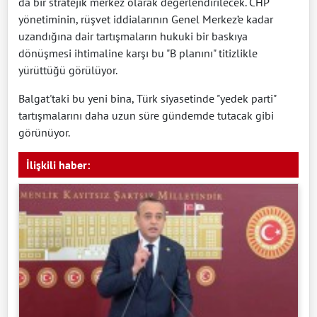
da bir stratejik merkez olarak değerlendirilecek. CHP
yönetiminin, rüşvet iddialarının Genel Merkez’e kadar
uzandığına dair tartışmaların hukuki bir baskıya
dönüşmesi ihtimaline karşı bu "B planını" titizlikle
yürüttüğü görülüyor.
Balgat'taki bu yeni bina, Türk siyasetinde "yedek parti"
tartışmalarını daha uzun süre gündemde tutacak gibi
görünüyor.
İlişkili haber: