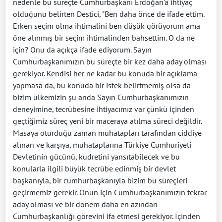
nedenle bu süreçte Cumhurbaşkanı Erdoğan'a ihtiyaç
olduğunu belirten Destici, "Ben daha önce de ifade ettim.
Erken seçim olma ihtimalini ben düşük görüyorum ama
öne alınmış bir seçim ihtimalinden bahsettim. O da ne
için? Onu da açıkça ifade ediyorum. Sayın
Cumhurbaşkanımızın bu süreçte bir kez daha aday olması
gerekiyor. Kendisi her ne kadar bu konuda bir açıklama
yapmasa da, bu konuda bir istek belirtmemiş olsa da
bizim ülkemizin şu anda Sayın Cumhurbaşkanımızın
deneyimine, tecrübesine ihtiyacımız var çünkü içinden
geçtiğimiz süreç yeni bir maceraya atılma süreci değildir.
Masaya oturduğu zaman muhatapları tarafından ciddiye
alınan ve karşıya, muhataplarına Türkiye Cumhuriyeti
Devletinin gücünü, kudretini yansıtabilecek ve bu
konularla ilgili büyük tecrübe edinmiş bir devlet
başkanıyla, bir cumhurbaşkanıyla bizim bu süreçleri
geçirmemiz gerekir. Onun için Cumhurbaşkanımızın tekrar
aday olması ve bir dönem daha en azından
Cumhurbaşkanlığı görevini ifa etmesi gerekiyor. İçinden