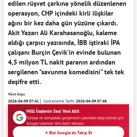
edilen rüşvet çarkına yönelik düzenlenen
operasyon, CHP içindeki kirli ilişkiler
ağını bir kez daha gün yüzüne çıkardı.
Akit Yazarı Ali Karahasanoğlu, kaleme
aldığı çarpıcı yazısında, İBB iştiraki İPA
çalışanı Burçin Çevik’in evinde bulunan
4,5 milyon TL nakit paranın ardından
sergilenen "savunma komedisini" tek tek
deşifre etti.
Yücel Kaya
2026-04-09 07:41
Güncelleme Tarihi:
2026-04-09 07:48
Milli İradenin Sesi Yeni Akit
Türkiye ve dünyadaki gelişmeleri yakından takip etmek için
Google listenize Yeni Akit'i ekleyin.
⭐ Bizi Google'da Takip Et