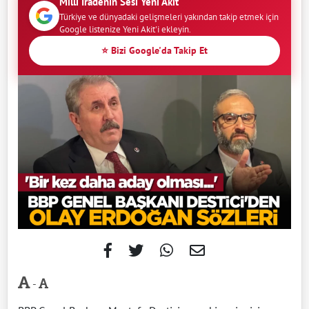
Milli İradenin Sesi Yeni Akit
Türkiye ve dünyadaki gelişmeleri yakından takip etmek için
Google listenize Yeni Akit'i ekleyin.
⭐ Bizi Google'da Takip Et
-