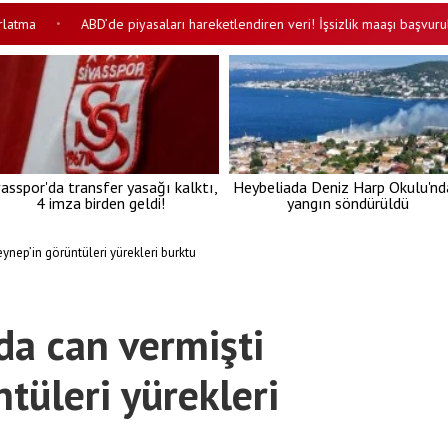
ABD’de piyasaları hareketlendiren veri! İşsizlik maaşı başvurularınd
•
vasspor'da transfer yasağı kalktı,
Heybeliada Deniz Harp Okulu'nd
4 imza birden geldi!
yangın söndürüldü
eynep’in görüntüleri yürekleri burktu
da can vermişti
tüleri yürekleri