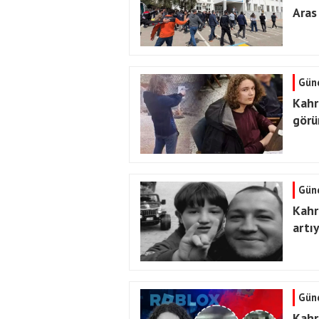
Aras
Gün
Kahr
görü
Gün
Kahr
artıy
Gün
Kahr