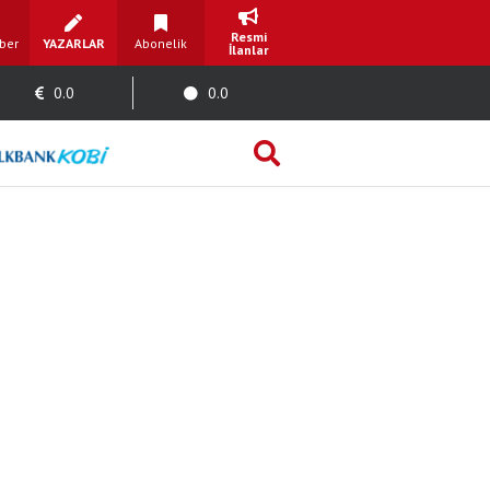
Resmi
ber
YAZARLAR
Abonelik
İlanlar
0.0
0.0