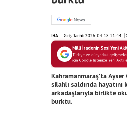
IHA
Giriş Tarihi:
2026-04-18 11:44
G
Milli İradenin Sesi Yeni Aki
Türkiye ve dünyadaki gelişmeler
için Google listenize Yeni Akit'i 
Kahramanmaraş'ta Ayser 
silahlı saldırıda hayatını
arkadaşlarıyla birlikte o
burktu.