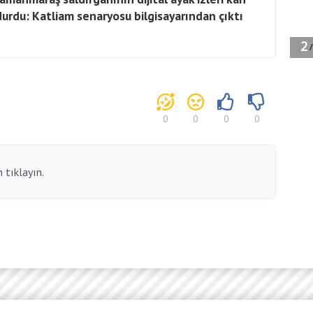
urdu: Katliam senaryosu bilgisayarından çıktı
0
0
0
0
 tıklayın.