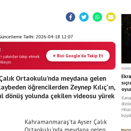
üncelleme Tarihi:
2026-04-18 12:07
t
⭐ Bizi Google'da Takip Et
i yakından takip etmek
ekleyin.
GÜND
Ekra
Çalık Ortaokulu'nda meydana gelen
sıçr
 kaybeden öğrencilerden Zeynep Kılıç'ın,
oyu
kul dönüş yolunda çekilen videosu yürek
Kana
dizil
Hilal
büyük
Kahramanmaraş'ta Ayser Çalık
Ortaokulu'nda meydana gelen