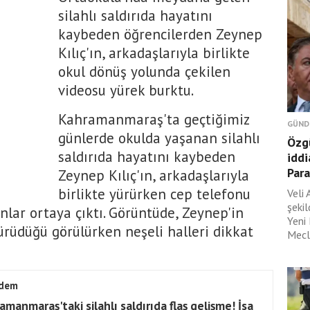
silahlı saldırıda hayatını
kaybeden öğrencilerden Zeynep
Kılıç'ın, arkadaşlarıyla birlikte
okul dönüş yolunda çekilen
videosu yürek burktu.
Kahramanmaraş'ta geçtiğimiz
GÜND
günlerde okulda yaşanan silahlı
Özgü
saldırıda hayatını kaybeden
iddi
Para
Zeynep Kılıç'ın, arkadaşlarıyla
birlikte yürürken cep telefonu
Veli 
şeki
nlar ortaya çıktı. Görüntüde, Zeynep'in
Yeni
ürüdüğü görülürken neşeli halleri dikkat
Mecli
dem
amanmaraş'taki silahlı saldırıda flaş gelişme! İsa