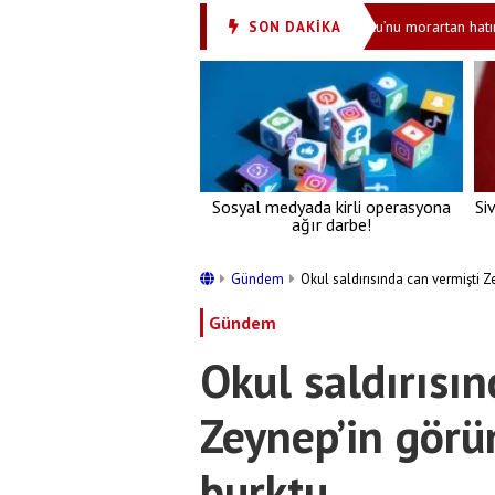
vaatlerini sıralarken neredeydi? Müsavat Dervişoğlu’nu morartan hatırlatma
SON DAKİKA
Sosyal medyada kirli operasyona
Si
ağır darbe!
Gündem
Okul saldırısında can vermişti Z
Gündem
Okul saldırısın
Zeynep’in görün
burktu