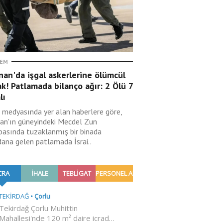
EM
an'da işgal askerlerine ölümcül
k! Patlamada bilanço ağır: 2 Ölü 7
lı
il medyasında yer alan haberlere göre,
an'ın güneyindeki Mecdel Zun
basında tuzaklanmış bir binada
ana gelen patlamada İsrai..