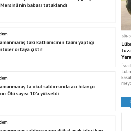
 Mersinli'nin babası tutuklandı
dem
GÜND
amanmaraş'taki katliamcının talim yaptığı
Lübn
ntüler ortaya çıktı!
tuza
Yara
İsra
Lübn
kasa
dem
meyd
amanmaraş'ta okul saldırısında acı bilanço
or: Ölü sayısı 10'a yükseldi
dem
amanmaraş saldırganının dijital ayak izleri kan