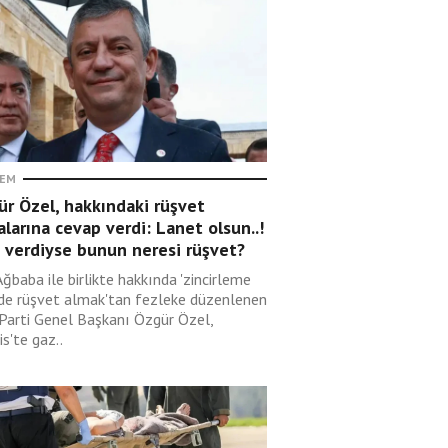
EM
r Özel, hakkındaki rüşvet
alarına cevap verdi: Lanet olsun..!
 verdiyse bunun neresi rüşvet?
Ağbaba ile birlikte hakkında 'zincirleme
lde rüşvet almak'tan fezleke düzenlenen
 Parti Genel Başkanı Özgür Özel,
s'te gaz..