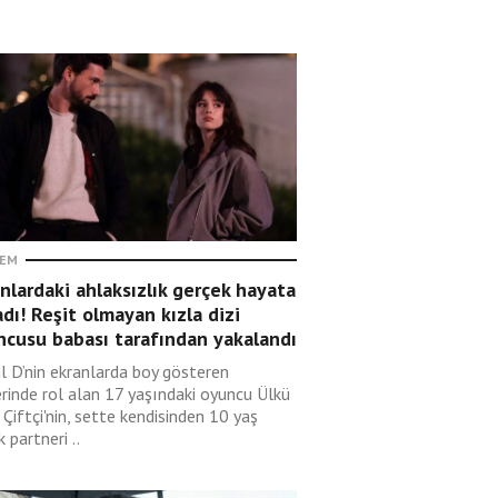
EM
nlardaki ahlaksızlık gerçek hayata
adı! Reşit olmayan kızla dizi
ncusu babası tarafından yakalandı
l D’nin ekranlarda boy gösteren
erinde rol alan 17 yaşındaki oyuncu Ülkü
 Çiftçi'nin, sette kendisinden 10 yaş
 partneri ..