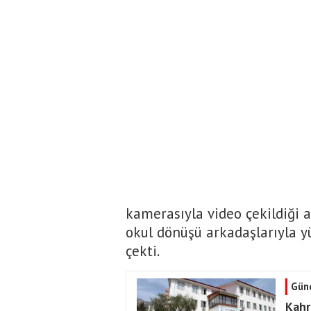
kamerasıyla video çekildiği a
okul dönüşü arkadaşlarıyla y
çekti.
Gün
Kahr