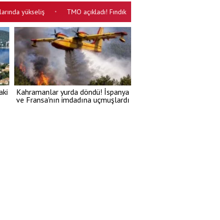
a yükseliş
TMO açıkladı! Fındık alım fiyatları belli oldu
Kapalı 
•
•
aki
Kahramanlar yurda döndü! İspanya
ve Fransa'nın imdadına uçmuşlardı