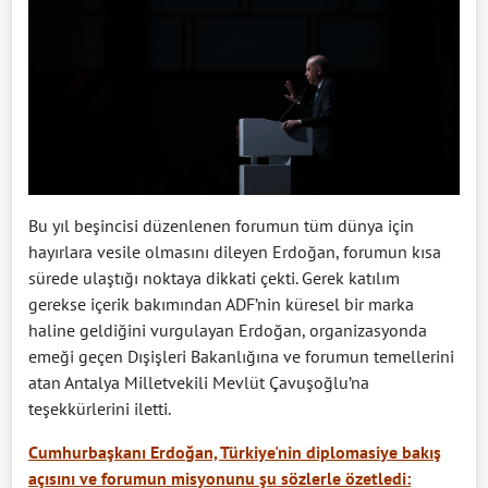
Bu yıl beşincisi düzenlenen forumun tüm dünya için
hayırlara vesile olmasını dileyen Erdoğan, forumun kısa
sürede ulaştığı noktaya dikkati çekti. Gerek katılım
gerekse içerik bakımından ADF’nin küresel bir marka
haline geldiğini vurgulayan Erdoğan, organizasyonda
emeği geçen Dışişleri Bakanlığına ve forumun temellerini
atan Antalya Milletvekili Mevlüt Çavuşoğlu’na
teşekkürlerini iletti.
Cumhurbaşkanı Erdoğan, Türkiye'nin diplomasiye bakış
açısını ve forumun misyonunu şu sözlerle özetledi: