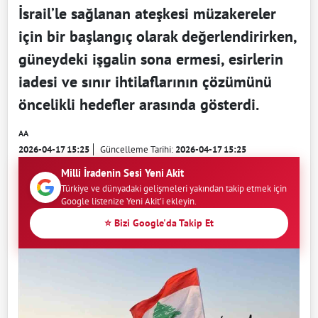
İsrail’le sağlanan ateşkesi müzakereler
için bir başlangıç olarak değerlendirirken,
güneydeki işgalin sona ermesi, esirlerin
iadesi ve sınır ihtilaflarının çözümünü
öncelikli hedefler arasında gösterdi.
AA
2026-04-17 15:25
Güncelleme Tarihi:
2026-04-17 15:25
Milli İradenin Sesi Yeni Akit
Türkiye ve dünyadaki gelişmeleri yakından takip etmek için
Google listenize Yeni Akit'i ekleyin.
⭐ Bizi Google'da Takip Et