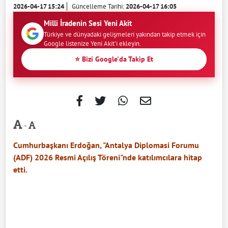
2026-04-17 15:24
Güncelleme Tarihi:
2026-04-17 16:05
Milli İradenin Sesi Yeni Akit
Türkiye ve dünyadaki gelişmeleri yakından takip etmek için
Google listenize Yeni Akit'i ekleyin.
⭐ Bizi Google'da Takip Et
-
Cumhurbaşkanı Erdoğan, "Antalya Diplomasi Forumu
(ADF) 2026 Resmi Açılış Töreni"nde katılımcılara hitap
etti.