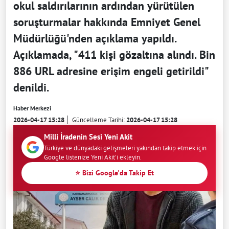
okul saldırılarının ardından yürütülen
soruşturmalar hakkında Emniyet Genel
Müdürlüğü'nden açıklama yapıldı.
Açıklamada, "411 kişi gözaltına alındı. Bin
886 URL adresine erişim engeli getirildi"
denildi.
Haber Merkezi
2026-04-17 15:28
Güncelleme Tarihi:
2026-04-17 15:28
Milli İradenin Sesi Yeni Akit
Türkiye ve dünyadaki gelişmeleri yakından takip etmek için
Google listenize Yeni Akit'i ekleyin.
⭐ Bizi Google'da Takip Et