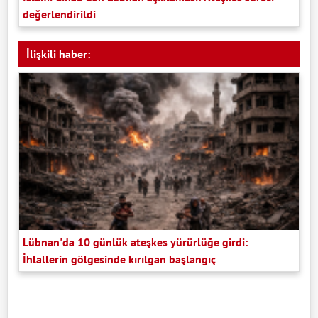
değerlendirildi
İlişkili haber:
Lübnan'da 10 günlük ateşkes yürürlüğe girdi:
İhlallerin gölgesinde kırılgan başlangıç