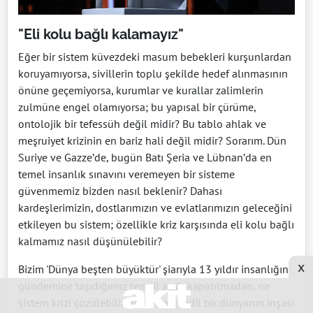
"Eli kolu bağlı kalamayız"
Eğer bir sistem küvezdeki masum bebekleri kurşunlardan
koruyamıyorsa, sivillerin toplu şekilde hedef alınmasının
önüne geçemiyorsa, kurumlar ve kurallar zalimlerin
zulmüne engel olamıyorsa; bu yapısal bir çürüme,
ontolojik bir tefessüh değil midir? Bu tablo ahlak ve
meşruiyet krizinin en bariz hali değil midir? Sorarım. Dün
Suriye ve Gazze’de, bugün Batı Şeria ve Lübnan’da en
temel insanlık sınavını veremeyen bir sisteme
güvenmemiz bizden nasıl beklenir? Dahası
kardeşlerimizin, dostlarımızın ve evlatlarımızın geleceğini
etkileyen bu sistem; özellikle kriz karşısında eli kolu bağlı
kalmamız nasıl düşünülebilir?
x
Bizim 'Dünya beşten büyüktür' şiarıyla 13 yıldır insanlığın
gündemine taşıdığımız temsil açığı kapatılmadan, ne
sistem krizi çözülebilir ne de daha adil bir dünyanın inşası