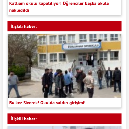
Katliam okulu kapatılıyor! Öğrenciler başka okula
nakledildi
İlişkili haber:
Bu kez Siverek! Okulda saldırı girişimi!
İlişkili haber: