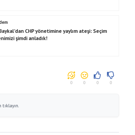
dem
 Baykal'dan CHP yönetimine yaylım ateşi: Seçim
nimizi şimdi anladık!
0
0
0
0
 tıklayın.