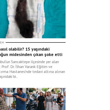
EM
asıl olabilir? 15 yaşındaki
uğun midesinden çıkan şoke etti
nbul'un Sancaktepe ilçesinde yer alan
 Prof. Dr. İlhan Varank Eğitim ve
tırma Hastanes'nde tedavi altına alınan
şındaki bi..