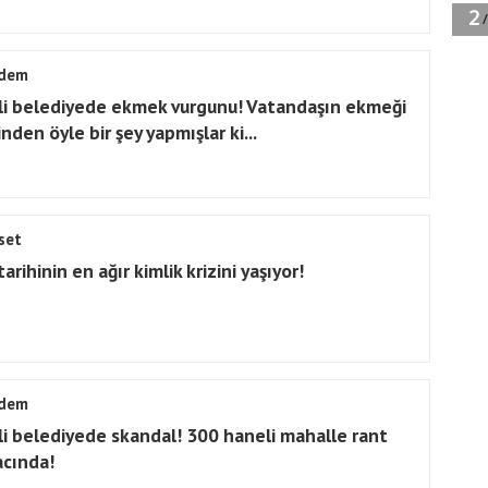
dem
li belediyede ekmek vurgunu! Vatandaşın ekmeği
nden öyle bir şey yapmışlar ki...
set
arihinin en ağır kimlik krizini yaşıyor!
dem
li belediyede skandal! 300 haneli mahalle rant
acında!