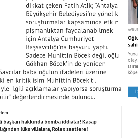
dikkat çeken Fatih Atik; “Antalya
Büyükşehir Belediyesi'ne yönelik
soruşturmalar kapsamında etkin
pişmanlıktan faydalanabilmek
AVRU
Oğl
için Antalya Cumhuriyet
sahi
Başsavcılığı'na başvuru yaptı.
Yuna
Sadece Muhittin Böcek değil oğlu
olay,
Gökhan Böcek’in de yeniden
ısır
 Savcılar baba oğulun ifadeleri üzerine
köpeğ
i en kritik isim Muhittin Böcek’ti.
yle ilgili açıklamalar yapıyorsa soruşturma
lir” değerlendirmesinde bulundu.
dem
li başkan hakkında bomba iddialar! Kasap
lığından lüks villalara, Rolex saatlere!