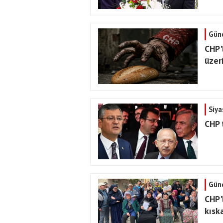
Gün
CHP'
üzeri
Siya
CHP t
Gün
CHP'
kısk