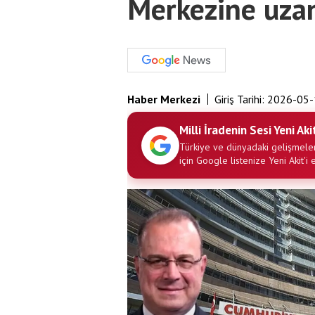
Merkezine uzan
Haber Merkezi
Giriş Tarihi:
2026-05-
Milli İradenin Sesi Yeni Aki
Türkiye ve dünyadaki gelişmeler
için Google listenize Yeni Akit'i 