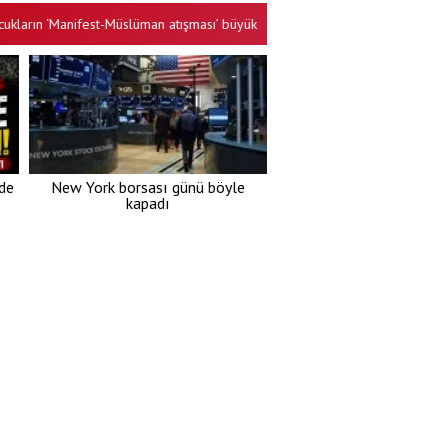
 ‘Manifest-Müslüman atışması’ büyük ilgi gördü: Alkışa göre değil, Kur’an’a g
’de
New York borsası günü böyle
e
kapadı