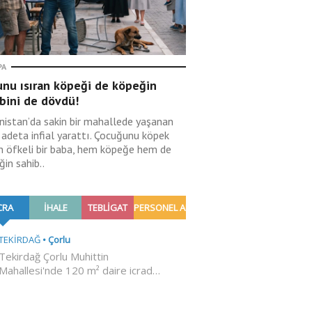
PA
unu ısıran köpeği de köpeğin
bini de dövdü!
nistan’da sakin bir mahallede yaşanan
 adeta infial yarattı. Çocuğunu köpek
an öfkeli bir baba, hem köpeğe hem de
in sahib..