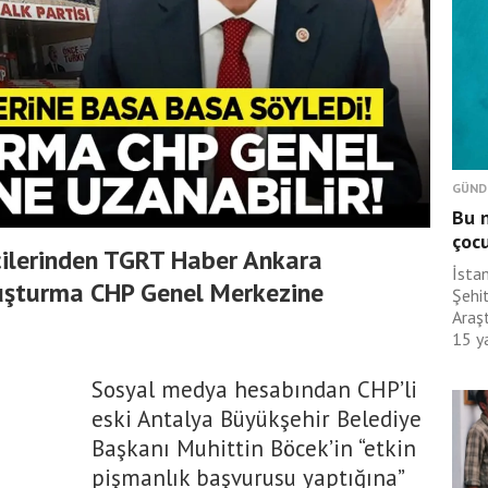
GÜND
Bu n
çoc
cilerinden TGRT Haber Ankara
İsta
oruşturma CHP Genel Merkezine
Şehit
Araş
15 ya
Sosyal medya hesabından CHP’li
eski Antalya Büyükşehir Belediye
Başkanı Muhittin Böcek’in “etkin
pişmanlık başvurusu yaptığına”