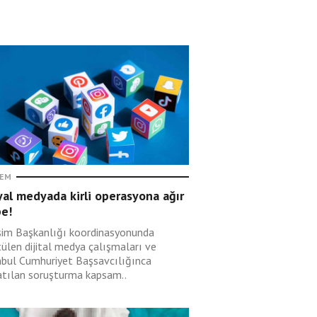
EM
al medyada kirli operasyona ağır
be!
işim Başkanlığı koordinasyonunda
tülen dijital medya çalışmaları ve
nbul Cumhuriyet Başsavcılığınca
atılan soruşturma kapsam..