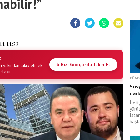
abilir!”
11 11:22
t
⭐ Bizi Google'da Takip Et
i yakından takip etmek
ekleyin.
GÜND
Sosy
dar
İlet
yürü
İsta
başl