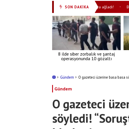
Huylu huyundan vazgeçmiyor! Özgür yine Batı’ya ağladı!
Bu nasıl 
SON DAKİKA
•
8 ilde siber zorbalık ve şantaj
operasyonunda 10 gözaltı
Gündem
O gazeteci üzerine basa basa s
Gündem
O gazeteci üze
söyledi! “Soru