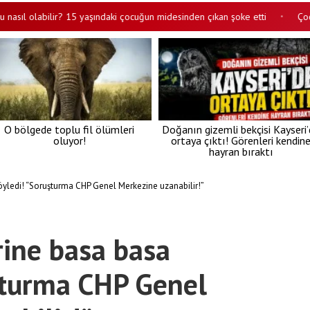
olabilir? 15 yaşındaki çocuğun midesinden çıkan şoke etti
Çocukların
•
O bölgede toplu fil ölümleri
Doğanın gizemli bekçisi Kayseri
oluyor!
ortaya çıktı! Görenleri kendin
hayran bıraktı
öyledi! “Soruşturma CHP Genel Merkezine uzanabilir!”
rine basa basa
şturma CHP Genel