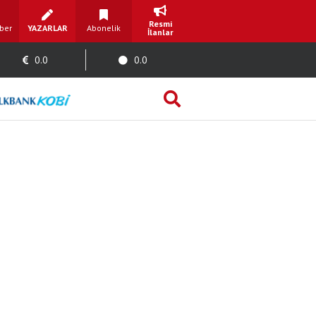
Resmi
ber
YAZARLAR
Abonelik
İlanlar
0.0
0.0