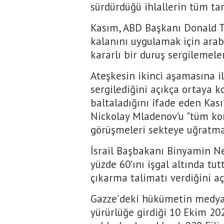
sürdürdüğü ihlallerin tüm tara
Kasım, ABD Başkanı Donald Tr
kalanını uygulamak için arabu
kararlı bir duruş sergilemele
Ateşkesin ikinci aşamasına i
sergilediğini açıkça ortaya k
baltaladığını ifade eden Kası
Nickolay Mladenov’u "tüm ko
görüşmeleri sekteye uğratmak
İsrail Başbakanı Binyamin Ne
yüzde 60’ını işgal altında tu
çıkarma talimatı verdiğini aç
Gazze'deki hükümetin medya 
yürürlüğe girdiği 10 Ekim 202