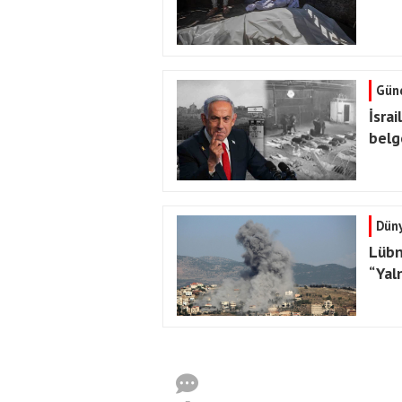
Gün
İsrai
belg
Dün
Lübn
“Yaln