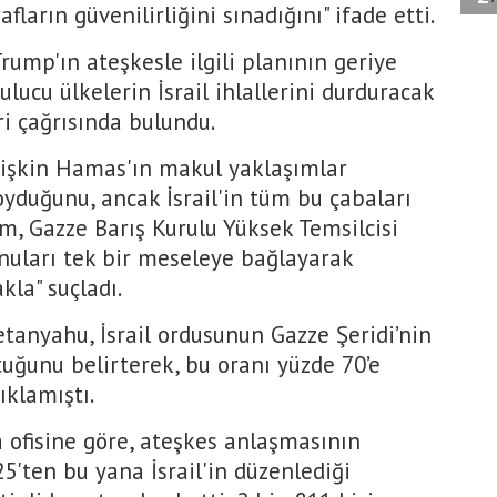
fların güvenilirliğini sınadığını" ifade etti.
ump'ın ateşkesle ilgili planının geriye
lucu ülkelerin İsrail ihlallerini durduracak
ri çağrısında bulundu.
lişkin Hamas'ın makul yaklaşımlar
oyduğunu, ancak İsrail'in tüm bu çabaları
m, Gazze Barış Kurulu Yüksek Temsilcisi
nuları tek bir meseleye bağlayarak
la" suçladı.
tanyahu, İsrail ordusunun Gazze Şeridi’nin
ttuğunu belirterek, bu oranı yüzde 70’e
ıklamıştı.
ofisine göre, ateşkes anlaşmasının
5'ten bu yana İsrail'in düzenlediği