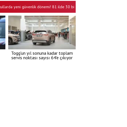
a yeni güvenlik dönemi! 81 ilde 30 bin personel alınacak
Kartal'da 
•
Togg'un yıl sonuna kadar toplam
servis noktası sayısı 64'e çıkıyor