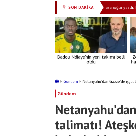
yınsız Kıbrıs'a Hristodulidis engeli
Ali Karahasanoğlu yazdı: ‘PKK'nı
SON DAKİKA
•
Badou Ndiaye’nin yeni takımı belli
Z
oldu
ha
Gündem
Netanyahu’dan Gazze'de işgal t
Gündem
Netanyahu’dan 
talimatı! Ateş