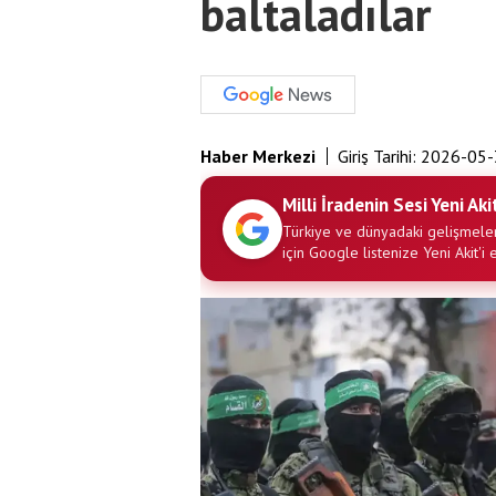
baltaladılar
Haber Merkezi
Giriş Tarihi:
2026-05-
Milli İradenin Sesi Yeni Aki
Türkiye ve dünyadaki gelişmeler
için Google listenize Yeni Akit'i 