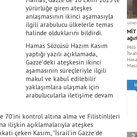
yürürlüğe giren ateşkes
anlaşmasının ikinci aşamasıyla
ilgili arabulucu ülkelerle temas
GÜND
MİT 
halinde olduklarını bildirdi.
ağır
Hamas Sözcüsü Hazım Kasım
Milli
yaptığı yazılı açıklamada,
İbrah
Hasan
Gazze'deki ateşkesin ikinci
Masad
aşamasının süreçleriyle ilgili
makul ve kabul edilebilir
yaklaşımlara ulaşmak için
arabulucularla iletişime devam
e 70’ini kontrol altına alma ve Filistinlileri
na ilişkin açıklamalarıyla ateşkes
kati çeken Kasım, "İsrail'in Gazze'de