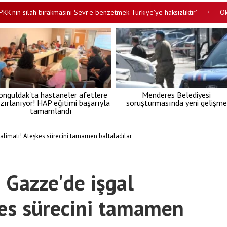
n silah bırakmasını Sevr'e benzetmek Türkiye'ye haksızlıktır’
Okullard
•
onguldak'ta hastaneler afetlere
Menderes Belediyesi
zırlanıyor! HAP eğitimi başarıyla
soruşturmasında yeni gelişme
tamamlandı
alimatı! Ateşkes sürecini tamamen baltaladılar
Gazze'de işgal
kes sürecini tamamen