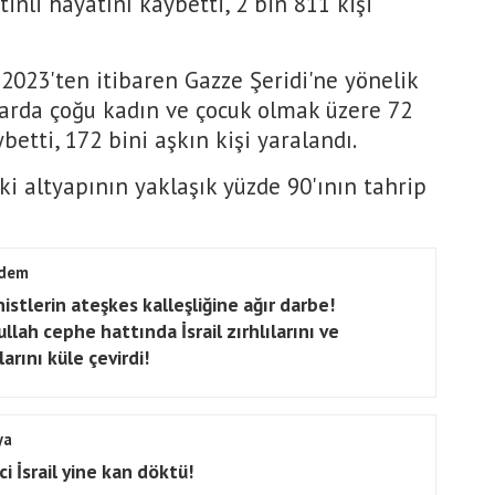
stinli hayatını kaybetti, 2 bin 811 kişi
 2023'ten itibaren Gazze Şeridi'ne yönelik
rılarda çoğu kadın ve çocuk olmak üzere 72
ybetti, 172 bini aşkın kişi yaralandı.
ki altyapının yaklaşık yüzde 90'ının tahrip
dem
istlerin ateşkes kalleşliğine ağır darbe!
llah cephe hattında İsrail zırhlılarını ve
arını küle çevirdi!
ya
ci İsrail yine kan döktü!