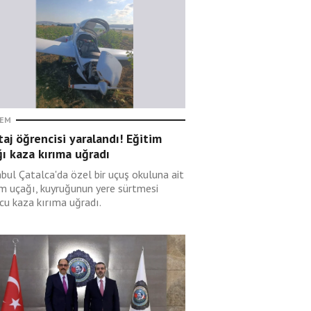
EM
taj öğrencisi yaralandı! Eğitim
ı kaza kırıma uğradı
nbul Çatalca'da özel bir uçuş okuluna ait
im uçağı, kuyruğunun yere sürtmesi
cu kaza kırıma uğradı.