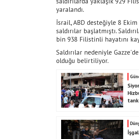
saldırılarda yaklaşık 929 Fili
yaralandı.
İsrail, ABD desteğiyle 8 Ekim
saldırılar başlatmıştı. Saldı
bin 938 Filistinli hayatını ka
Saldırılar nedeniyle Gazze'de
olduğu belirtiliyor.
Gün
Siyon
Hizbu
tankl
Dün
İşgal