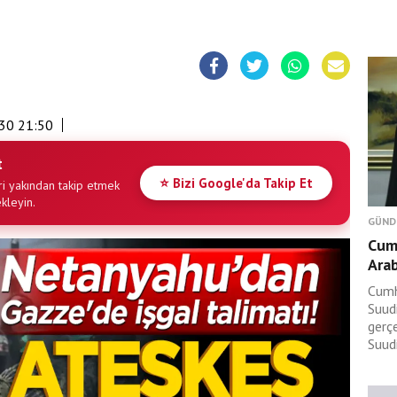
30 21:50
t
⭐ Bizi Google'da Takip Et
i yakından takip etmek
ekleyin.
GÜND
Cum
Arab
Cumh
Suudi
gerç
Suudi