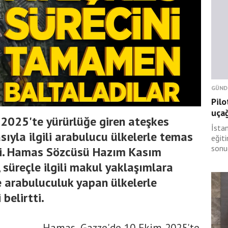
GÜND
Pilo
uçağ
2025'te yürürlüğe giren ateşkes
İsta
ıyla ilgili arabulucu ülkelerle temas
eğit
sonu
rdi. Hamas Sözcüsü Hazım Kasım
 süreçle ilgili makul yaklaşımlara
ile arabuluculuk yapan ülkelerle
 belirtti.
Hamas, Gazze'de 10 Ekim 2025'te