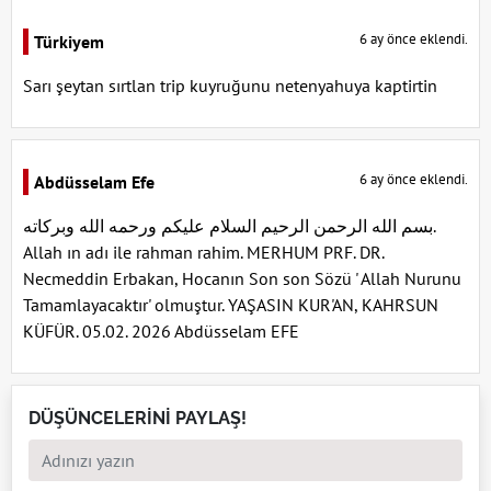
6 ay önce eklendi.
Türkiyem
Sarı şeytan sırtlan trip kuyruğunu netenyahuya kaptirtin
6 ay önce eklendi.
Abdüsselam Efe
بسم الله الرحمن الرحيم السلام عليكم ورحمه الله وبركاته.
Allah ın adı ile rahman rahim. MERHUM PRF. DR.
Necmeddin Erbakan, Hocanın Son son Sözü ' Allah Nurunu
Tamamlayacaktır' olmuştur. YAŞASIN KUR'AN, KAHRSUN
KÜFÜR. 05.02. 2026 Abdüsselam EFE
DÜŞÜNCELERİNİ PAYLAŞ!