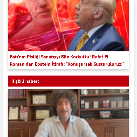
Batı’nın Pisliği Sanatçıyı Bile Korkuttu! Rafet El
Roman’dan Epstein İtirafı: "Konuşursak Susturuluruz!"
İlişkili haber: