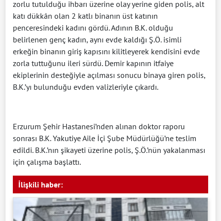
zorlu tutulduğu ihbarı üzerine olay yerine giden polis, alt
katı dükkân olan 2 katlı binanın üst katının
penceresindeki kadını gördü. Adının B.K. olduğu
belirlenen genç kadın, aynı evde kaldığı Ş.Ö. isimli
erkeğin binanın giriş kapısını kilitleyerek kendisini evde
zorla tuttuğunu ileri sürdü. Demir kapının itfaiye
ekiplerinin desteğiyle açılması sonucu binaya giren polis,
B.K.’yı bulunduğu evden valizleriyle çıkardı.
Erzurum Şehir Hastanesi’nden alınan doktor raporu
sonrası B.K. Yakutiye Aile İçi Şube Müdürlüğü’ne teslim
edildi. B.K.’nın şikayeti üzerine polis, Ş.Ö.’nün yakalanması
için çalışma başlattı.
İlişkili haber: