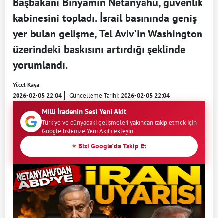
Başbakanı Binyamin Netanyahu, güvenlik
kabinesini topladı. İsrail basınında geniş
yer bulan gelişme, Tel Aviv’in Washington
üzerindeki baskısını artırdığı şeklinde
yorumlandı.
Yücel Kaya
2026-02-05 22:04
Güncelleme Tarihi:
2026-02-05 22:04
Milli İradenin Sesi Yeni Akit
Türkiye ve dünyadaki gelişmeleri yakından takip etmek için
Google listenize Yeni Akit'i ekleyin.
⭐ Bizi Google'da Takip Et