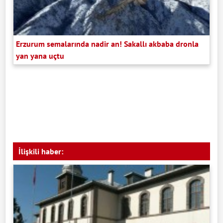
Erzurum semalarında nadir an! Sakallı akbaba dronla
yan yana uçtu
İlişkili haber: