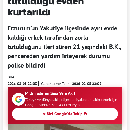
tutulduğu evden
kurtarıldı
Erzurum’un Yakutiye ilçesinde aynı evde
kaldığı erkek tarafından zorla
tutulduğunu ileri süren 21 yaşındaki B.K.,
pencereden yardım isteyerek durumu
polise bildirdi
DHA
2026-02-05 22:03
Güncelleme Tarihi:
2026-02-05 22:03
Milli İradenin Sesi Yeni Akit
Türkiye ve dünyadaki gelişmeleri yakından takip etmek için
Google listenize Yeni Akit'i ekleyin.
⭐ Bizi Google'da Takip Et