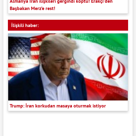
Almanya İran ilişkileri gergindi koptu! Erakçi’den
Başbakan Merz’e rest!
İlişkili haber:
Trump: İran korkudan masaya oturmak istiyor