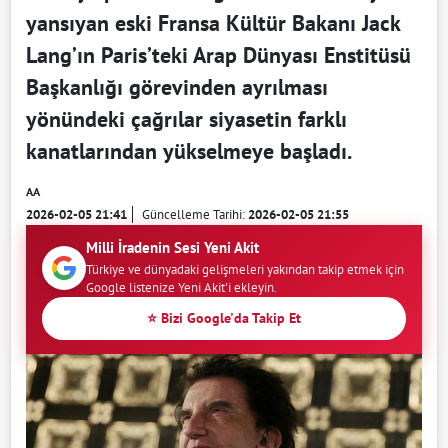
yansıyan eski Fransa Kültür Bakanı Jack
Lang’ın Paris’teki Arap Dünyası Enstitüsü
Başkanlığı görevinden ayrılması
yönündeki çağrılar siyasetin farklı
kanatlarından yükselmeye başladı.
AA
2026-02-05 21:41
Güncelleme Tarihi:
2026-02-05 21:55
Milli İradenin Sesi Yeni Akit
Türkiye ve dünyadaki gelişmeleri yakından takip etmek için
Google listenize Yeni Akit'i ekleyin.
⭐ Bizi Google'da Takip Et