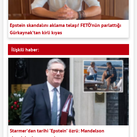
Epstein skandalını aklama telaşı! FETÖ’nün parlattığı
Gürkaynak’tan kirli kıyas
İlişkili haber:
Starmer’dan tarihi ‘Epstein’ özrü: Mandelson