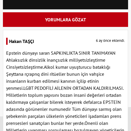
YORUMLARA GÖZAT
6 ay önce eklendi.
Hakan TAŞÇI
Epstein dünyayı saran SAPKINLIKTA SINIR TANIMAYAN
Ahlaksızlık dinsizlik inançsızlık milliyetsizleştirme
Cinsiyetsizleştirme.Alkol kumar uyuşturucu bataklığı
Şeyttana rçrapnq dini ritüeller bunun için vahşice
insanların kurban edilmesi kanının içilip etinin
yenmesi.LGBT PEDOFİLİ AİLENİN ORTADAN KALDIRILMASI.
Milletlerin toplum yapısını bozan insani değerleri ortadan
kaldırmaya çalışanlar bilerek isteyerek defalarca EPSTEİN
adasında görünenler numunedir Tüm dünyayı sarmış olan
x
şebekenin parçaları ülkelerin yöneticileri işadamları prens
prensesleri sanatçıları bunlar her yerde.Önenli olan
Milletlerin uyanması sorgulaması bozulmayan yöneticilerin