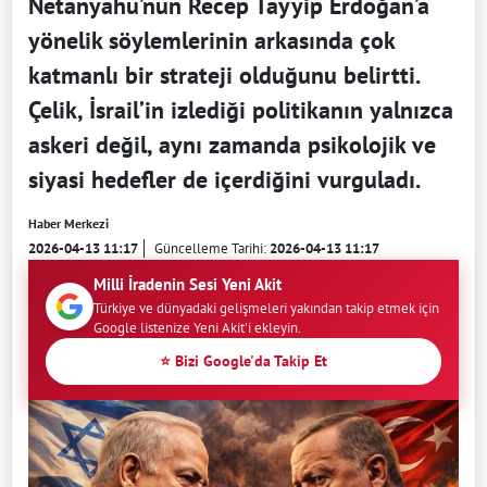
Netanyahu’nun Recep Tayyip Erdoğan’a
yönelik söylemlerinin arkasında çok
katmanlı bir strateji olduğunu belirtti.
Çelik, İsrail’in izlediği politikanın yalnızca
askeri değil, aynı zamanda psikolojik ve
siyasi hedefler de içerdiğini vurguladı.
Haber Merkezi
2026-04-13 11:17
Güncelleme Tarihi:
2026-04-13 11:17
Milli İradenin Sesi Yeni Akit
Türkiye ve dünyadaki gelişmeleri yakından takip etmek için
Google listenize Yeni Akit'i ekleyin.
⭐ Bizi Google'da Takip Et