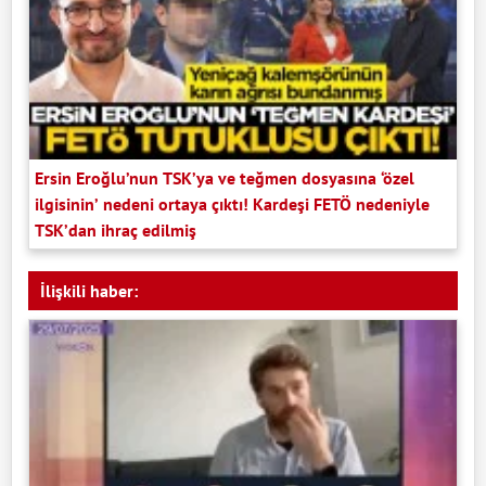
Ersin Eroğlu’nun TSK’ya ve teğmen dosyasına ‘özel
ilgisinin’ nedeni ortaya çıktı! Kardeşi FETÖ nedeniyle
TSK’dan ihraç edilmiş
İlişkili haber: