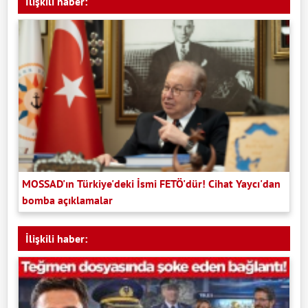
İlişkili haber:
MOSSAD'ın Türkiye'deki İsmi FETÖ'dür! Cihat Yaycı'dan
bomba açıklamalar
İlişkili haber: