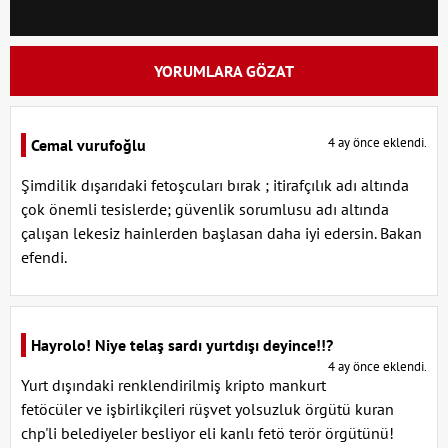
YORUMLARA GÖZAT
4 ay önce eklendi.
Cemal vurufoğlu
Şimdilik dışarıdaki fetoşcuları bırak ; itirafçılık adı altında
çok önemli tesislerde; güvenlik sorumlusu adı altında
çalışan lekesiz hainlerden başlasan daha iyi edersin. Bakan
efendi.
Hayrolo! Niye telaş sardı yurtdışı deyince!!?
4 ay önce eklendi.
Yurt dışındaki renklendirilmiş kripto mankurt
fetöcüler ve işbirlikçileri rüşvet yolsuzluk örgütü kuran
chp'li belediyeler besliyor eli kanlı fetö terör örgütünü!