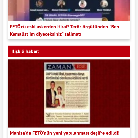
FETÖ'cü eski askerden itiraf! Terör örgütünden "Ben
Kemalist'im diyeceksiniz" talimatı
İlişkili haber:
Manisa’da FETÖ’nün yeni yapılanması deşifre edildi!