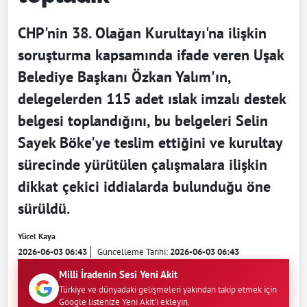
CHP'nin 38. Olağan Kurultayı'na ilişkin
soruşturma kapsamında ifade veren Uşak
Belediye Başkanı Özkan Yalım'ın,
delegelerden 115 adet ıslak imzalı destek
belgesi toplandığını, bu belgeleri Selin
Sayek Böke'ye teslim ettiğini ve kurultay
sürecinde yürütülen çalışmalara ilişkin
dikkat çekici iddialarda bulunduğu öne
sürüldü.
Yücel Kaya
2026-06-03 06:43
Güncelleme Tarihi:
2026-06-03 06:43
Milli İradenin Sesi Yeni Akit
Türkiye ve dünyadaki gelişmeleri yakından takip etmek için
Google listenize Yeni Akit'i ekleyin.