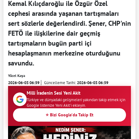
Kemal Kılıçdaroğlu ile Özgür Özel
cephesi arasında yaşanan tartışmaları
sert sözlerle değerlendirdi. Şener, CHP'nin
FETÖ ile ilişkilerine dair geçmiş
tartışmaların bugün parti içi
hesaplaşmanın merkezine oturduğunu
savundu.
Yücel Kaya
2026-06-03 06:59
Güncelleme Tarihi:
2026-06-03 06:59
Milli İradenin Sesi Yeni Akit
Türkiye ve dünyadaki gelişmeleri yakından takip etmek için
Google listenize Yeni Akit'i ekleyin.
⭐ Bizi Google'da Takip Et