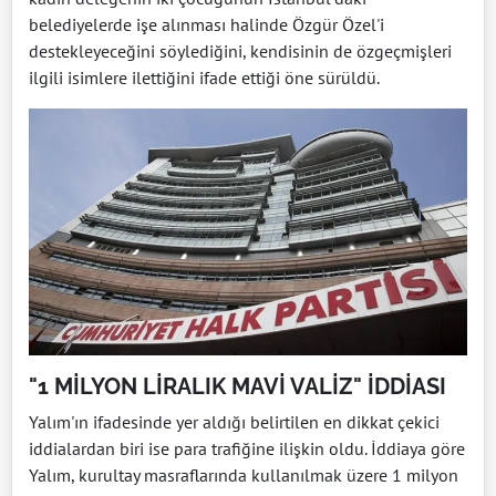
belediyelerde işe alınması halinde Özgür Özel'i
destekleyeceğini söylediğini, kendisinin de özgeçmişleri
ilgili isimlere ilettiğini ifade ettiği öne sürüldü.
"1 MİLYON LİRALIK MAVİ VALİZ" İDDİASI
Yalım'ın ifadesinde yer aldığı belirtilen en dikkat çekici
iddialardan biri ise para trafiğine ilişkin oldu. İddiaya göre
Yalım, kurultay masraflarında kullanılmak üzere 1 milyon