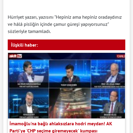
Hürriyet yazarı, yazısını "Hepiniz ama hepiniz oradaydınız
ve hâlâ pisliğin içinde çamur güreşi yapıyorsunuz"
sözleriyle tamamladı.
İlişkili haber:
İmamoğlu'na bağlı ahlaksızlara hodri meydan! AK
Parti'ye 'CHP seçime giremeyecek' kumpası