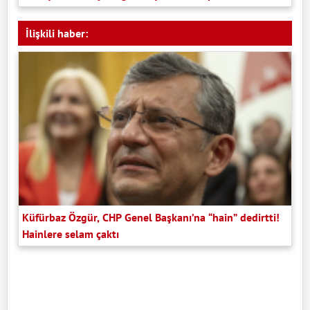
İlişkili haber:
Küfürbaz Özgür, CHP Genel Başkanı’na “hain” dedirtti!
Hainlere selam çaktı