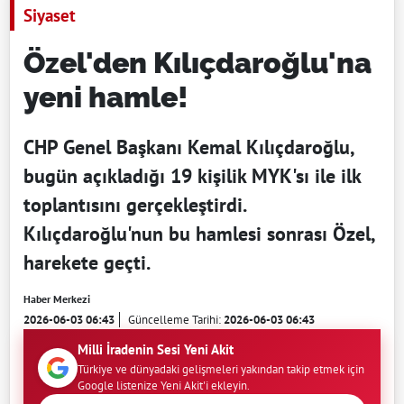
Siyaset
Özel'den Kılıçdaroğlu'na
yeni hamle!
CHP Genel Başkanı Kemal Kılıçdaroğlu,
bugün açıkladığı 19 kişilik MYK'sı ile ilk
toplantısını gerçekleştirdi.
Kılıçdaroğlu'nun bu hamlesi sonrası Özel,
harekete geçti.
Haber Merkezi
2026-06-03 06:43
Güncelleme Tarihi:
2026-06-03 06:43
Milli İradenin Sesi Yeni Akit
Türkiye ve dünyadaki gelişmeleri yakından takip etmek için
Google listenize Yeni Akit'i ekleyin.