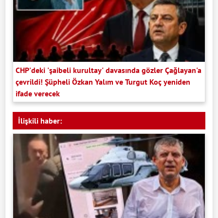
CHP'deki 'şaibeli kurultay' davasında gözler Çağlayan'a
çevrildi! Şüpheli Özkan Yalım ve Turgut Koç yeniden
ifade verecek
İlişkili haber: