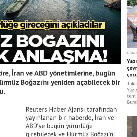
GÜND
Yazı
çevr
öre, İran ve ABD yönetimlerine, bugün
çoc
Hürmüz Boğazı’nı yeniden açabilecek bir
Toka
u.
Yazı
temi
Burak
Reuters Haber Ajansı tarafından
yayınlanan bir haberde, İran ve
ABD’ye bugün yürürlüğe
girebilecek ve Hürmüz Boğazı’nı