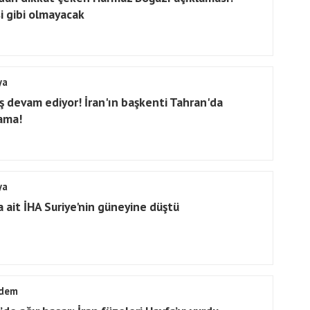
si gibi olmayacak
ya
ş devam ediyor! İran'ın başkenti Tahran'da
ama!
ya
a ait İHA Suriye'nin güneyine düştü
dem