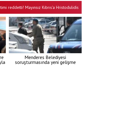
etti! Mayınsız Kıbrıs'a Hristodulidis engeli
Ali Karahasanoğlu yazdı:
•
re
Menderes Belediyesi
yla
soruşturmasında yeni gelişme