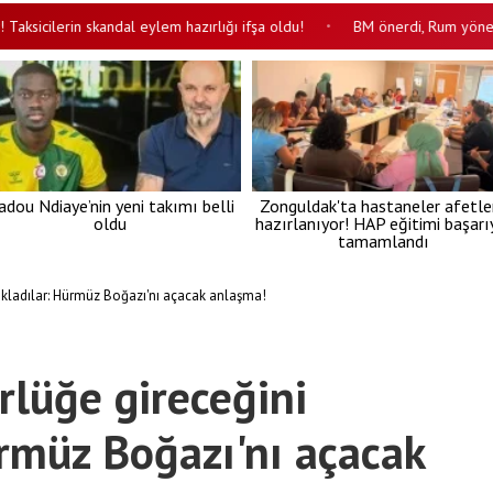
ilerin skandal eylem hazırlığı ifşa oldu!
BM önerdi, Rum yönetimi redd
•
adou Ndiaye’nin yeni takımı belli
Zonguldak'ta hastaneler afetle
oldu
hazırlanıyor! HAP eğitimi başarı
tamamlandı
ıkladılar: Hürmüz Boğazı'nı açacak anlaşma!
lüğe gireceğini
ürmüz Boğazı'nı açacak