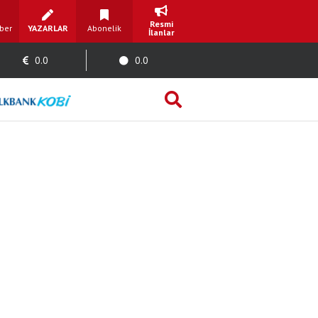
Resmi
ber
YAZARLAR
Abonelik
İlanlar
0.0
0.0