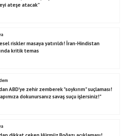
eyi ateşe atacak”
ya
esel riskler masaya yatırıldı! İran-Hindistan
ında kritik temas
dem
'dan ABD'ye zehir zemberek "soykırım" suçlaması!
yapımıza dokunursanız savaş suçu işlersiniz!"
ya
'dan dikkat çeken Hürmüz Boğazı açıklaması!