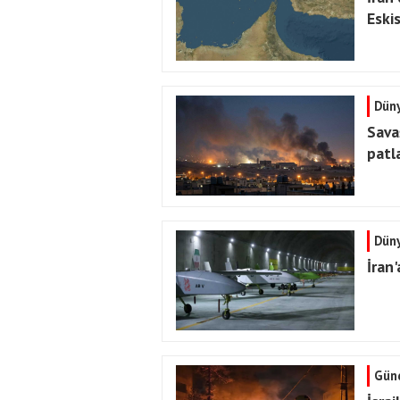
Eski
Dün
Sava
patl
Dün
İran'
Gün