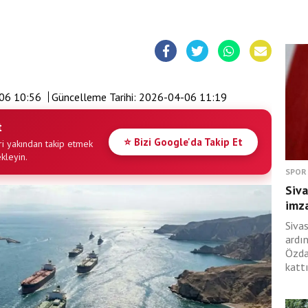
06 10:56
Güncelleme Tarihi:
2026-04-06 11:19
t
⭐ Bizi Google'da Takip Et
i yakından takip etmek
ekleyin.
SPOR
Siva
imza
Siva
ardı
Özda
kattı