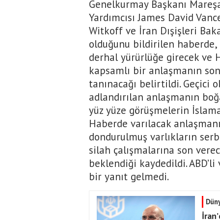
Genelkurmay Başkanı Mareşa
Yardımcısı James David Vance
Witkoff ve İran Dışişleri Bak
olduğunu bildirilen haberde
derhal yürürlüğe girecek ve 
kapsamlı bir anlaşmanın sonu
tanınacağı belirtildi. Geçici
adlandırılan anlaşmanın boğa
yüz yüze görüşmelerin İslama
Haberde varılacak anlaşmanın
dondurulmuş varlıkların serbe
silah çalışmalarına son vere
beklendiği kaydedildi. ABD’li 
bir yanıt gelmedi.
Dün
İran