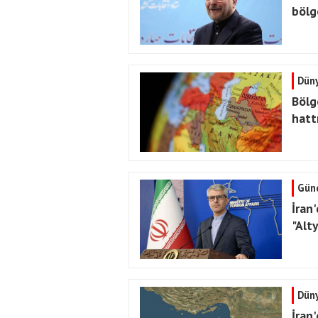
bölg
Dün
Bölg
hatt
Gün
İran
"Alt
Dün
İran