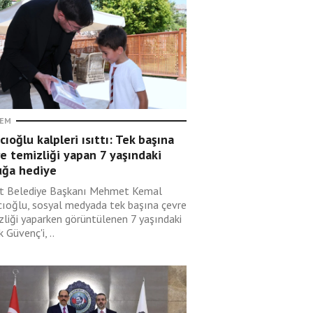
EM
cıoğlu kalpleri ısıttı: Tek başına
e temizliği yapan 7 yaşındaki
uğa hediye
t Belediye Başkanı Mehmet Kemal
cıoğlu, sosyal medyada tek başına çevre
zliği yaparken görüntülenen 7 yaşındaki
 Güvenç'i, ..