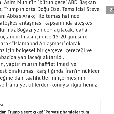
l Asim Munir’in "bütün gece" ABD Başkan
, Trump’ın orta Doğu Özel Temsilcisi Steve
anı Abbas Arakçi ile temas halinde
, ateşkes anlaşması kapsamında ateşkes
Hürmüz Boğazı yeniden açılacak; daha
çlandırılması için ise 15-20 gün süre
 olarak "İslamabad Anlaşması" olarak
z için bölgesel bir çerçeve içereceği ve
bad’da yapılacağı aktarıldı.
, yaptırımların hafifletilmesi ve
st bırakılması karşılığında İran’ın nükleer
ceğine dair taahhütlerini içermesinin
ve İranlı yetkililerden konuyla ilgili henüz
ya
’dan Trump’a sert çıkış! “Pervasız hamleler tüm