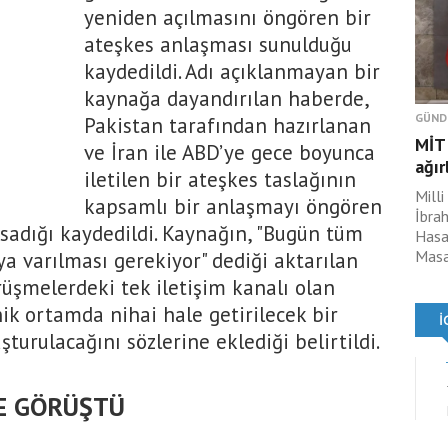
yeniden açılmasını öngören bir
ateşkes anlaşması sunulduğu
kaydedildi. Adı açıklanmayan bir
kaynağa dayandırılan haberde,
GÜND
Pakistan tarafından hazırlanan
MİT 
ve İran ile ABD’ye gece boyunca
ağır
iletilen bir ateşkes taslağının
Milli
kapsamlı bir anlaşmayı öngören
İbrah
psadığı kaydedildi. Kaynağın, "Bugün tüm
Hasan
Masad
a varılması gerekiyor" dediği aktarılan
üşmelerdeki tek iletişim kanalı olan
nik ortamda nihai hale getirilecek bir
turulacağını sözlerine eklediği belirtildi.
E GÖRÜŞTÜ