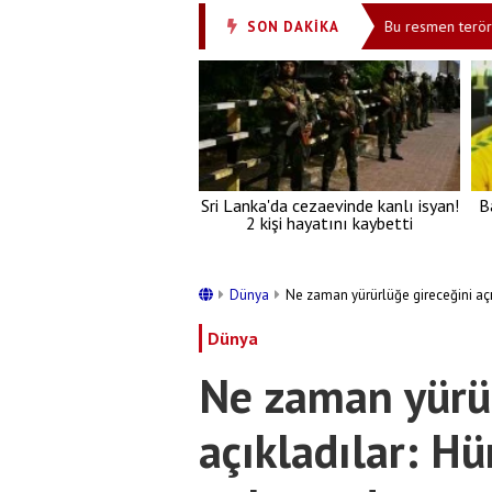
enli ve sessiz dönüş" modeli devreye giriyor
Bu resmen terör! Taksic
SON DAKİKA
•
Sri Lanka'da cezaevinde kanlı isyan!
B
2 kişi hayatını kaybetti
Dünya
Ne zaman yürürlüğe gireceğini aç
Dünya
Ne zaman yürür
açıkladılar: H