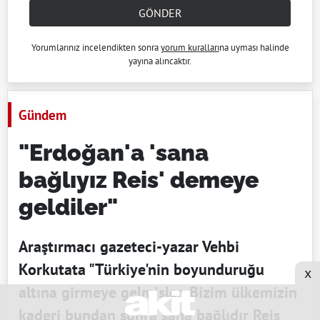
GÖNDER
Yorumlarınız incelendikten sonra
yorum kuralları
na uyması halinde
yayına alıncaktır.
Gündem
"Erdoğan'a 'sana
bağlıyız Reis' demeye
geldiler"
Araştırmacı gazeteci-yazar Vehbi
Korkutata "Türkiye'nin boyunduruğu
x
altına girmeye gelmişler. Bizim ülkemizin
kaderi bundan sonra sana bağlıdır Reis