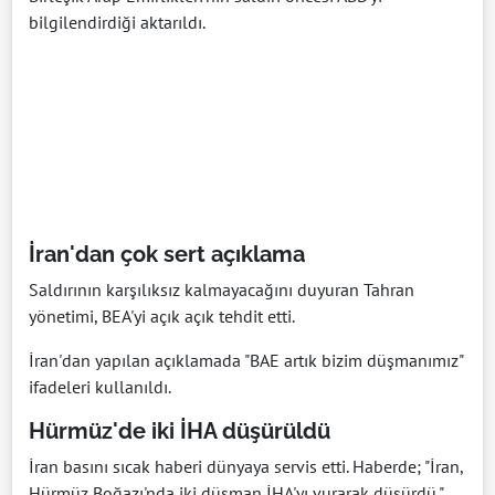
bilgilendirdiği aktarıldı.
İran'dan çok sert açıklama
Saldırının karşılıksız kalmayacağını duyuran Tahran
yönetimi, BEA'yi açık açık tehdit etti.
İran'dan yapılan açıklamada "BAE artık bizim düşmanımız"
ifadeleri kullanıldı.
Hürmüz'de iki İHA düşürüldü
İran basını sıcak haberi dünyaya servis etti. Haberde; "İran,
Hürmüz Boğazı'nda iki düşman İHA'yı vurarak düşürdü."