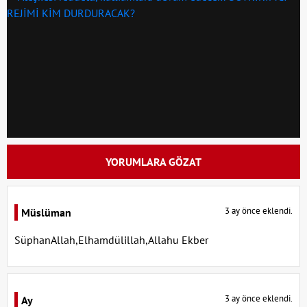
YORUMLARA GÖZAT
3 ay önce eklendi.
Müslüman
SüphanAllah,Elhamdülillah,Allahu Ekber
3 ay önce eklendi.
Ay