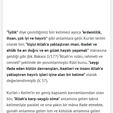
“İyilik”
diye çevirdiğimiz birr kelimesi ayrıca
“erdemlilik,
ihsan, çok iyi ve hayırlı”
gibi anlamlara gelir. Kur’an terimi
olarak birr,
“kişiyi Allah’a yaklaştıran iman, ibadet ve
ahlâk ile en doğru ve en güzel hayatı yaşamak”
mânasına
geldiği gibi (bk. Bakara 2/177) “Allah’ın rızâsı, rahmeti ve
cenneti” şeklinde de yorumlanmıştır. Râzî bunu,
“saygı
ifade eden bütün davranışları, itaatleri ve insanı Allah’a
yaklaştıran hayırlı işleri içine alan bir kelime”
olarak
değerlendirmiştir (V, 37).
Kur’an-ı Kerîm’in en geniş kapsamlı kavramlarından olan
birr,
“Allah’a karşı saygılı olma”
anlamına gelen takvâ
kelimesiyle paralel ve ona yakın bir mâna ifade etmekte,
günah anlamına gelen ism ve kötülük anlamına gelen