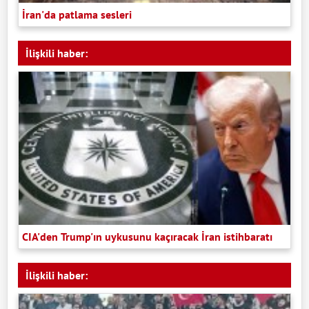
İran'da patlama sesleri
İlişkili haber:
CIA'den Trump'ın uykusunu kaçıracak İran istihbaratı
İlişkili haber: