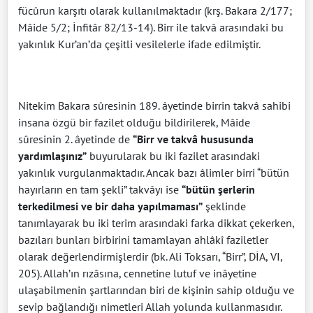
fücûrun karşıtı olarak kullanılmaktadır (krş. Bakara 2/177;
Mâide 5/2; İnfitâr 82/13-14). Birr ile takvâ arasındaki bu
yakınlık Kur’an’da çeşitli vesilelerle ifade edilmiştir.
Nitekim Bakara sûresinin 189. âyetinde birrin takvâ sahibi
insana özgü bir fazilet olduğu bildirilerek, Mâide
sûresinin 2. âyetinde de
“Birr ve takvâ hususunda
yardımlaşınız”
buyurularak bu iki fazilet arasındaki
yakınlık vurgulanmaktadır. Ancak bazı âlimler birri “bütün
hayırların en tam şekli” takvâyı ise
“bütün şerlerin
terkedilmesi ve bir daha yapılmaması”
şeklinde
tanımlayarak bu iki terim arasındaki farka dikkat çekerken,
bazıları bunları birbirini tamamlayan ahlâkî faziletler
olarak değerlendirmişlerdir (bk. Ali Toksarı, “Birr”, DİA, VI,
205). Allah’ın rızâsına, cennetine lutuf ve inâyetine
ulaşabilmenin şartlarından biri de kişinin sahip olduğu ve
sevip bağlandığı nimetleri Allah yolunda kullanmasıdır.