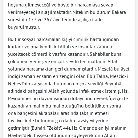
hoşuna gitmeyeceği ve böyle bir harcamaya sevap
verilmeyeceği anlaşılmaktadır. Nitekim bu durum Bakara
sûresinin 177 ve 267. âyetlerinde açıkça ifade
buyurulmuştur.
Bu tür sosyal harcamalar, kişiyi cimrilik hastalığından
kurtarır ve ona kendisini Allah ve insanlar katında
yüceltecek cömertlik vasfını kazandırır. Sahâbîler buna
çok önem vermiş ve en çok sevdikleri mallarını Allah
yolunda harcamaktan geri durmamışlardır. Meselâ bu âyet
indiği zaman ensarın en zengini olan Ebû Talha, Mescid-i
Nebevî’nin karşısında bulunan en çok sevdiği Beyruhâ
adındaki bahçesini Allah yolunda infak etmek istemiş, Hz.
Peygamber bu davranışından dolayı onu överek “gerçekte
kazandıran malın bu mal olduğu”nu belirttikten sonra
ona bahçesini akrabaları arasında taksim etmesi
tavsiyesinde bulunmuş; o da bu tavsiyeyi yerine
getirmiştir (Buhârî, “Zekât”, 44). Hz. Ömer de en iyi malının
Hayber’deki hissesi olduğunu söyleyerek onu Allah