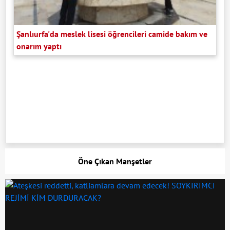
Şanlıurfa'da meslek lisesi öğrencileri camide bakım ve
onarım yaptı
Öne Çıkan Manşetler