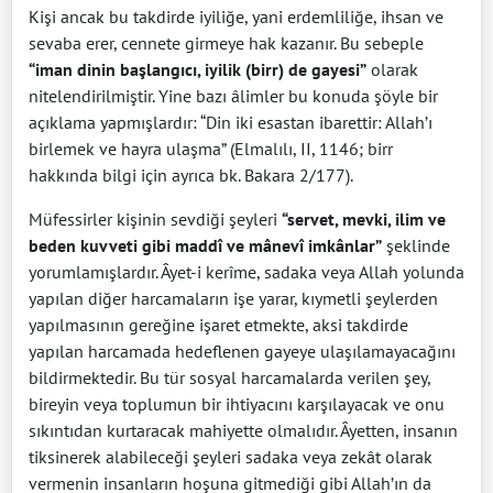
Kişi ancak bu takdirde iyiliğe, yani erdemliliğe, ihsan ve
sevaba erer, cennete girmeye hak kazanır. Bu sebeple
“iman dinin başlangıcı, iyilik (birr) de gayesi”
olarak
nitelendirilmiştir. Yine bazı âlimler bu konuda şöyle bir
açıklama yapmışlardır: “Din iki esastan ibarettir: Allah’ı
birlemek ve hayra ulaşma” (Elmalılı, II, 1146; birr
hakkında bilgi için ayrıca bk. Bakara 2/177).
Müfessirler kişinin sevdiği şeyleri
“servet, mevki, ilim ve
beden kuvveti gibi maddî ve mânevî imkânlar”
şeklinde
yorumlamışlardır. Âyet-i kerîme, sadaka veya Allah yolunda
yapılan diğer harcamaların işe yarar, kıymetli şeylerden
yapılmasının gereğine işaret etmekte, aksi takdirde
yapılan harcamada hedeflenen gayeye ulaşılamayacağını
bildirmektedir. Bu tür sosyal harcamalarda verilen şey,
bireyin veya toplumun bir ihtiyacını karşılayacak ve onu
sıkıntıdan kurtaracak mahiyette olmalıdır. Âyetten, insanın
tiksinerek alabileceği şeyleri sadaka veya zekât olarak
vermenin insanların hoşuna gitmediği gibi Allah’ın da