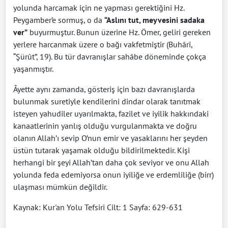
yolunda harcamak için ne yapması gerektiğini Hz.
Peygamber’e sormuş, o da
“Aslını tut, meyvesini sadaka
ver”
buyurmuştur. Bunun üzerine Hz. Ömer, geliri gereken
yerlere harcanmak üzere o bağı vakfetmiştir (Buhârî,
“Şürût”, 19). Bu tür davranışlar sahâbe döneminde çokça
yaşanmıştır.
Âyette aynı zamanda, gösteriş için bazı davranışlarda
bulunmak suretiyle kendilerini dindar olarak tanıtmak
isteyen yahudiler uyarılmakta, fazilet ve iyilik hakkındaki
kanaatlerinin yanlış olduğu vurgulanmakta ve doğru
olanın Allah’ı sevip O’nun emir ve yasaklarını her şeyden
üstün tutarak yaşamak olduğu bildirilmektedir. Kişi
herhangi bir şeyi Allah’tan daha çok seviyor ve onu Allah
yolunda feda edemiyorsa onun iyiliğe ve erdemliliğe (birr)
ulaşması mümkün değildir.
Kaynak: Kur'an Yolu Tefsiri Cilt: 1 Sayfa: 629-631