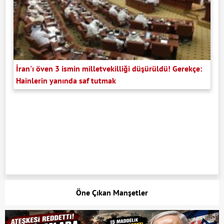
İran'ı öven 3 ismin milletvekilliği düşürüldü! Gerekçe:
Hainlerin yanında saf tutmak
Öne Çıkan Manşetler