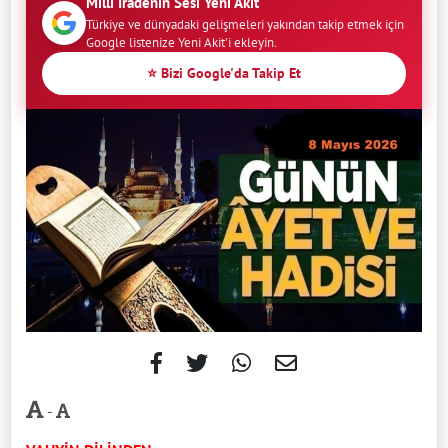
Milli İradenin Sesi Yeni Akit
Türkiye ve dünyadaki gelişmeleri yakından takip etmek için
Google listenize Yeni Akit'i ekleyin.
⭐ Bizi Google'da Takip Et
-