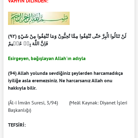
VAHYİN DİLİNDEN:
(٩٢) لَنْ تَنَالُوا الْبِرَّ حَتّٰى تُنْفِقُوا مِمَّا تُحِبُّونَؕ وَمَا تُنْفِقُوا مِنْ شَيْءٍ
فَاِنَّ اللّٰهَ بِهٖ عَلٖيمٌ
Esirgeyen, bağışlayan Allah'ın adıyla
(94) Allah yolunda sevdiğiniz şeylerden harcamadıkça
iyiliğe asla eremezsiniz. Ne harcarsanız Allah onu
hakkıyla bilir.
(Âl-i İmrân Suresi, 3/94) (Meâl Kaynak: Diyanet İşleri
Başkanlığı)
TEFSİRİ: