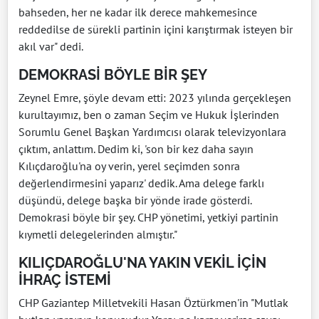
bahseden, her ne kadar ilk derece mahkemesince
reddedilse de sürekli partinin içini karıştırmak isteyen bir
akıl var" dedi.
DEMOKRASİ BÖYLE BİR ŞEY
Zeynel Emre, şöyle devam etti: 2023 yılında gerçekleşen
kurultayımız, ben o zaman Seçim ve Hukuk İşlerinden
Sorumlu Genel Başkan Yardımcısı olarak televizyonlara
çıktım, anlattım. Dedim ki, 'son bir kez daha sayın
Kılıçdaroğlu'na oy verin, yerel seçimden sonra
değerlendirmesini yaparız' dedik. Ama delege farklı
düşündü, delege başka bir yönde irade gösterdi.
Demokrasi böyle bir şey. CHP yönetimi, yetkiyi partinin
kıymetli delegelerinden almıştır."
KILIÇDAROĞLU'NA YAKIN VEKİL İÇİN
İHRAÇ İSTEMİ
CHP Gaziantep Milletvekili Hasan Öztürkmen'in "Mutlak