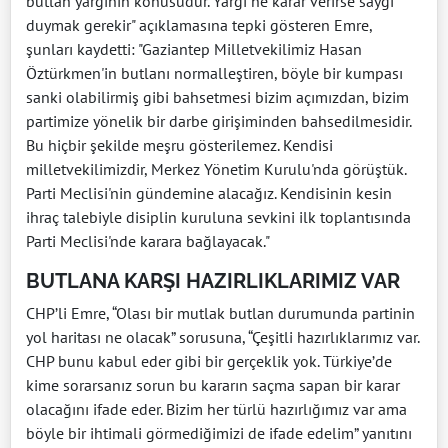
butlan yargının konusudur. Yargı ne karar verirse saygı
duymak gerekir" açıklamasına tepki gösteren Emre,
şunları kaydetti: "Gaziantep Milletvekilimiz Hasan
Öztürkmen'in butlanı normalleştiren, böyle bir kumpası
sanki olabilirmiş gibi bahsetmesi bizim açımızdan, bizim
partimize yönelik bir darbe girişiminden bahsedilmesidir.
Bu hiçbir şekilde meşru gösterilemez. Kendisi
milletvekilimizdir, Merkez Yönetim Kurulu'nda görüştük.
Parti Meclisi'nin gündemine alacağız. Kendisinin kesin
ihraç talebiyle disiplin kuruluna sevkini ilk toplantısında
Parti Meclisi'nde karara bağlayacak."
BUTLANA KARŞI HAZIRLIKLARIMIZ VAR
CHP’li Emre, “Olası bir mutlak butlan durumunda partinin
yol haritası ne olacak” sorusuna, “Çeşitli hazırlıklarımız var.
CHP bunu kabul eder gibi bir gerçeklik yok. Türkiye’de
kime sorarsanız sorun bu kararın saçma sapan bir karar
olacağını ifade eder. Bizim her türlü hazırlığımız var ama
böyle bir ihtimali görmediğimizi de ifade edelim” yanıtını