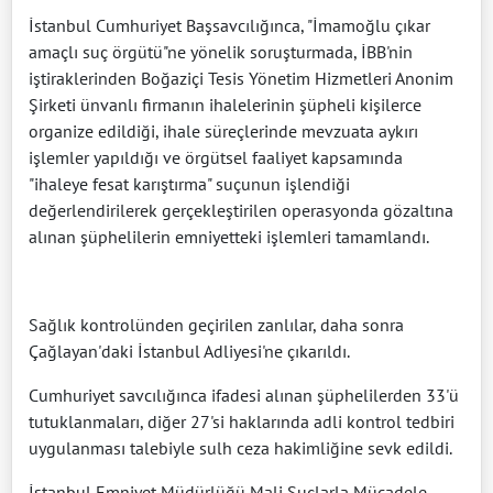
İstanbul Cumhuriyet Başsavcılığınca, "İmamoğlu çıkar
amaçlı suç örgütü"ne yönelik soruşturmada, İBB'nin
iştiraklerinden Boğaziçi Tesis Yönetim Hizmetleri Anonim
Şirketi ünvanlı firmanın ihalelerinin şüpheli kişilerce
organize edildiği, ihale süreçlerinde mevzuata aykırı
işlemler yapıldığı ve örgütsel faaliyet kapsamında
"ihaleye fesat karıştırma" suçunun işlendiği
değerlendirilerek gerçekleştirilen operasyonda gözaltına
alınan şüphelilerin emniyetteki işlemleri tamamlandı.
Sağlık kontrolünden geçirilen zanlılar, daha sonra
Çağlayan'daki İstanbul Adliyesi'ne çıkarıldı.
Cumhuriyet savcılığınca ifadesi alınan şüphelilerden 33'ü
tutuklanmaları, diğer 27'si haklarında adli kontrol tedbiri
uygulanması talebiyle sulh ceza hakimliğine sevk edildi.
İstanbul Emniyet Müdürlüğü Mali Suçlarla Mücadele