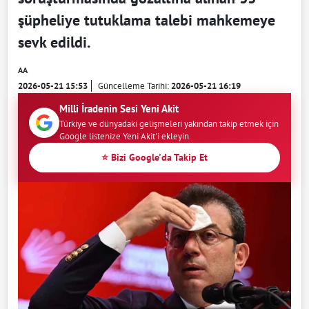
şüpheliye tutuklama talebi mahkemeye
sevk edildi.
AA
2026-05-21 15:53
Güncelleme Tarihi:
2026-05-21 16:19
Milli İradenin Sesi Yeni Akit
Türkiye ve dünyadaki gelişmeleri yakından takip etmek için
Google listenize Yeni Akit'i ekleyin.
⭐ Bizi Google'da Takip Et