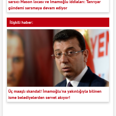
sarsıcı Mason locası ve İmamoğlu iddiaları: Tanrıyar
gündemi sarsmaya devam ediyor
İlişkili haber:
Üç maaşlı skandal! İmamoğlu'na yakınlığıyla bilinen
isme belediyelerden servet akıyor!