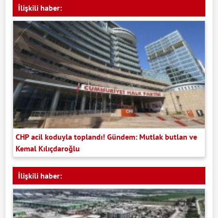
İlişkili haber:
CHP acil koduyla toplandı! Gündem: Mutlak butlan ve
Kemal Kılıçdaroğlu
İlişkili haber: