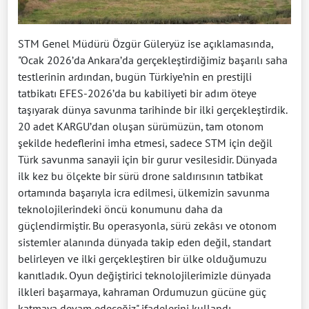
STM Genel Müdürü Özgür Güleryüz ise açıklamasında,
"Ocak 2026’da Ankara’da gerçekleştirdiğimiz başarılı saha
testlerinin ardından, bugün Türkiye’nin en prestijli
tatbikatı EFES-2026’da bu kabiliyeti bir adım öteye
taşıyarak dünya savunma tarihinde bir ilki gerçekleştirdik.
20 adet KARGU’dan oluşan sürümüzün, tam otonom
şekilde hedeflerini imha etmesi, sadece STM için değil
Türk savunma sanayii için bir gurur vesilesidir. Dünyada
ilk kez bu ölçekte bir sürü drone saldırısının tatbikat
ortamında başarıyla icra edilmesi, ülkemizin savunma
teknolojilerindeki öncü konumunu daha da
güçlendirmiştir. Bu operasyonla, sürü zekâsı ve otonom
sistemler alanında dünyada takip eden değil, standart
belirleyen ve ilki gerçekleştiren bir ülke olduğumuzu
kanıtladık. Oyun değiştirici teknolojilerimizle dünyada
ilkleri başarmaya, kahraman Ordumuzun gücüne güç
katmaya devam edeceğiz" ifadelerini kullandı.