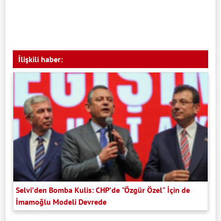
İlişkili haber:
Selvi’den Bomba Kulis: CHP’de "Özgür Özel" İçin de
İmamoğlu Modeli Devrede