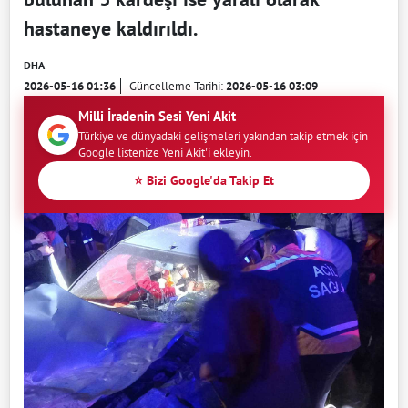
hastaneye kaldırıldı.
DHA
2026-05-16 01:36
Güncelleme Tarihi:
2026-05-16 03:09
Milli İradenin Sesi Yeni Akit
Türkiye ve dünyadaki gelişmeleri yakından takip etmek için
Google listenize Yeni Akit'i ekleyin.
⭐ Bizi Google'da Takip Et