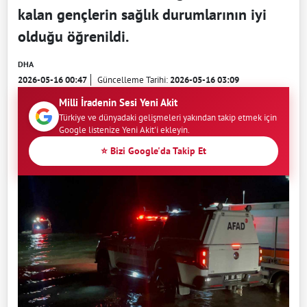
kalan gençlerin sağlık durumlarının iyi
olduğu öğrenildi.
DHA
2026-05-16 00:47
Güncelleme Tarihi:
2026-05-16 03:09
Milli İradenin Sesi Yeni Akit
Türkiye ve dünyadaki gelişmeleri yakından takip etmek için
Google listenize Yeni Akit'i ekleyin.
⭐ Bizi Google'da Takip Et