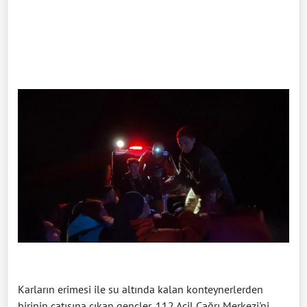
Karların erimesi ile su altında kalan konteynerlerden
birinin çatısına çıkan gençler, 112 Acil Çağrı Merkezi'ni