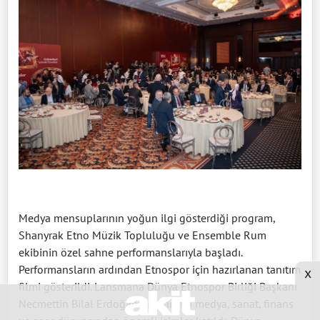
Medya mensuplarının yoğun ilgi gösterdiği program,
Shanyrak Etno Müzik Topluluğu ve Ensemble Rum
ekibinin özel sahne performanslarıyla başladı.
Performansların ardından Etnospor için hazırlanan tanıtım
x
filmi gösterildi. Lansmana Dünya Etnospor Birliği Başkanı
Necmettin Bilal Erdoğan’ın yanı sıra medya, sanat, finans