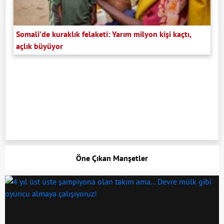
Somali’de kuraklık felaketi: Yarım milyon kişi kaçtı,
açlık büyüyor
Öne Çıkan Manşetler