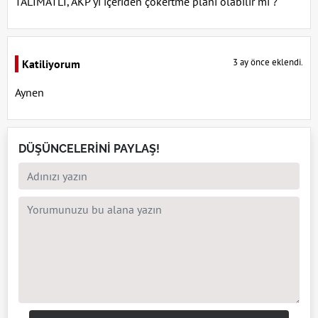
TALİMATLI, AKP yi içeriden çökertme planı olabilir mi ?
3 ay önce eklendi.
Katiliyorum
Aynen
DÜŞÜNCELERİNİ PAYLAŞ!