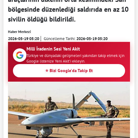
bölgesinde düzenlediği saldırıda en az 10
sivilin öldüğü bildirildi.
Haber Merkezi
2026-05-19 05:20
Güncelleme Tarihi:
2026-05-19 05:20
Milli İradenin Sesi Yeni Akit
Türkiye ve dünyadaki gelişmeleri yakından takip etmek için
Google listenize Yeni Akit'i ekleyin.
⭐ Bizi Google'da Takip Et