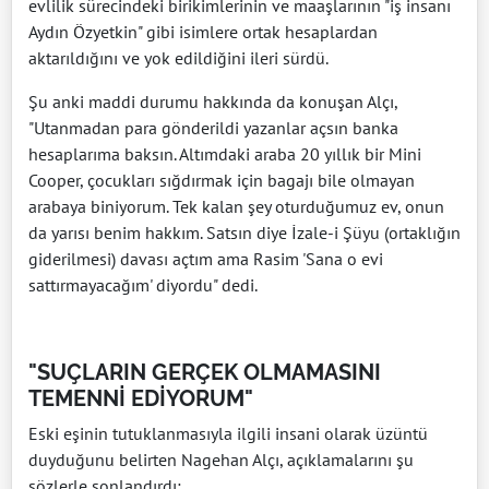
evlilik sürecindeki birikimlerinin ve maaşlarının "iş insanı
Aydın Özyetkin" gibi isimlere ortak hesaplardan
aktarıldığını ve yok edildiğini ileri sürdü.
Şu anki maddi durumu hakkında da konuşan Alçı,
"Utanmadan para gönderildi yazanlar açsın banka
hesaplarıma baksın. Altımdaki araba 20 yıllık bir Mini
Cooper, çocukları sığdırmak için bagajı bile olmayan
arabaya biniyorum. Tek kalan şey oturduğumuz ev, onun
da yarısı benim hakkım. Satsın diye İzale-i Şüyu (ortaklığın
giderilmesi) davası açtım ama Rasim 'Sana o evi
sattırmayacağım' diyordu" dedi.
"SUÇLARIN GERÇEK OLMAMASINI
TEMENNİ EDİYORUM"
Eski eşinin tutuklanmasıyla ilgili insani olarak üzüntü
duyduğunu belirten Nagehan Alçı, açıklamalarını şu
sözlerle sonlandırdı: