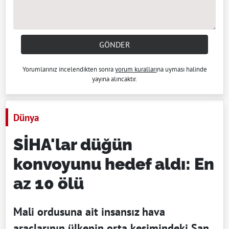
GÖNDER
Yorumlarınız incelendikten sonra
yorum kuralları
na uyması halinde
yayına alıncaktır.
Dünya
SİHA'lar düğün
konvoyunu hedef aldı: En
az 10 ölü
Mali ordusuna ait insansız hava
araçlarının ülkenin orta kesimindeki San