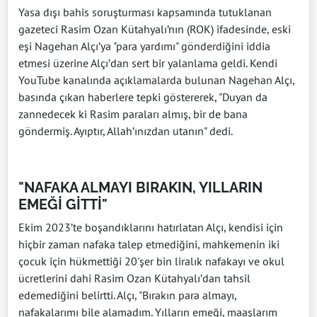
Yasa dışı bahis soruşturması kapsamında tutuklanan
gazeteci Rasim Ozan Kütahyalı’nın (ROK) ifadesinde, eski
eşi Nagehan Alçı’ya "para yardımı" gönderdiğini iddia
etmesi üzerine Alçı’dan sert bir yalanlama geldi. Kendi
YouTube kanalında açıklamalarda bulunan Nagehan Alçı,
basında çıkan haberlere tepki göstererek, "Duyan da
zannedecek ki Rasim paraları almış, bir de bana
göndermiş. Ayıptır, Allah’ınızdan utanın" dedi.
"NAFAKA ALMAYI BIRAKIN, YILLARIN
EMEĞİ GİTTİ"
Ekim 2023’te boşandıklarını hatırlatan Alçı, kendisi için
hiçbir zaman nafaka talep etmediğini, mahkemenin iki
çocuk için hükmettiği 20'şer bin liralık nafakayı ve okul
ücretlerini dahi Rasim Ozan Kütahyalı’dan tahsil
edemediğini belirtti. Alçı, "Bırakın para almayı,
nafakalarımı bile alamadım. Yılların emeği, maaşlarım