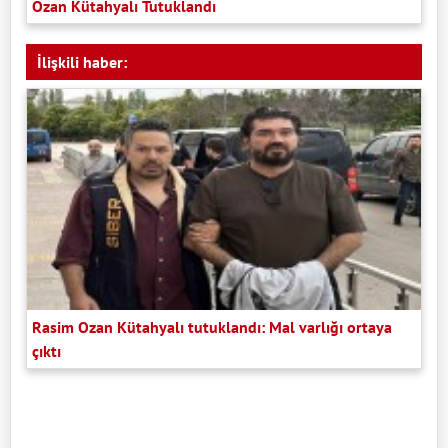
Ozan Kütahyalı Tutuklandı
İlişkili haber:
Rasim Ozan Kütahyalı tutuklandı: Mal varlığı ortaya
çıktı