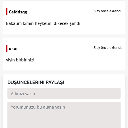
3 ay önce eklendi.
Gsfddsgg
Bakalım kimin heykelini dikecek şimdi
3 ay önce eklendi.
okur
yiyin birbirinizi
DÜŞÜNCELERİNİ PAYLAŞ!