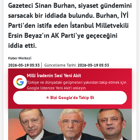
Gazeteci Sinan Burhan, siyaset gündemini
sarsacak bir iddiada bulundu. Burhan, İYİ
Parti'den istifa eden İstanbul Milletvekili
Ersin Beyaz'ın AK Parti'ye geçeceğini
iddia etti.
Haber Merkezi
2026-05-19 05:53
Güncelleme Tarihi:
2026-05-19 05:53
Milli İradenin Sesi Yeni Akit
Türkiye ve dünyadaki gelişmeleri yakından takip etmek için
Google listenize Yeni Akit'i ekleyin.
⭐ Bizi Google'da Takip Et