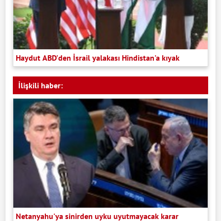
Haydut ABD'den İsrail yalakası Hindistan'a kıyak
İlişkili haber:
Netanyahu'ya sinirden uyku uyutmayacak karar