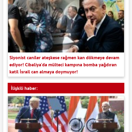
Siyonist caniler ateşkese rağmen kan dökmeye devam
ediyor! Cibaliya'da mülteci kampına bomba yağdıran
katil İsrail can almaya doymuyor!
İlişkili haber: