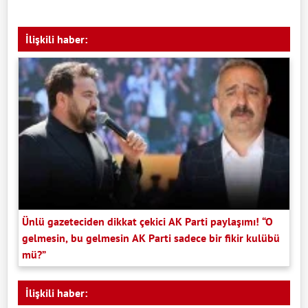
İlişkili haber:
Ünlü gazeteciden dikkat çekici AK Parti paylaşımı! “O
gelmesin, bu gelmesin AK Parti sadece bir fikir kulübü
mü?”
İlişkili haber: