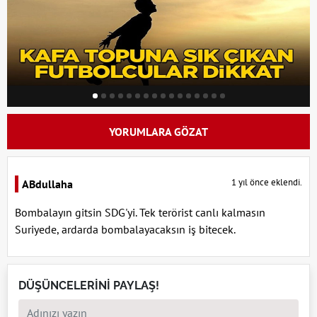
YORUMLARA GÖZAT
1 yıl önce eklendi.
ABdullaha
Bombalayın gitsin SDG'yi. Tek terörist canlı kalmasın
Suriyede, ardarda bombalayacaksın iş bitecek.
DÜŞÜNCELERİNİ PAYLAŞ!