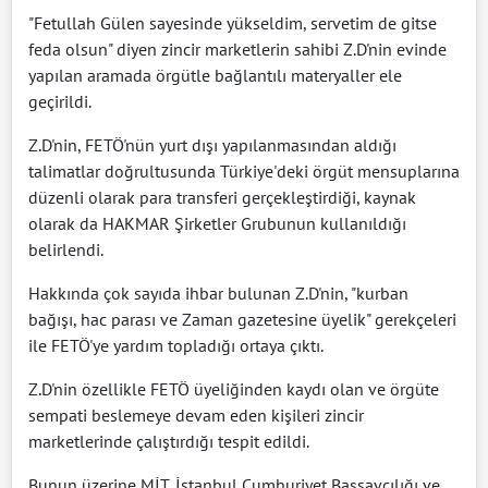
"Fetullah Gülen sayesinde yükseldim, servetim de gitse
feda olsun" diyen zincir marketlerin sahibi Z.D'nin evinde
yapılan aramada örgütle bağlantılı materyaller ele
geçirildi.
Z.D'nin, FETÖ'nün yurt dışı yapılanmasından aldığı
talimatlar doğrultusunda Türkiye'deki örgüt mensuplarına
düzenli olarak para transferi gerçekleştirdiği, kaynak
olarak da HAKMAR Şirketler Grubunun kullanıldığı
belirlendi.
Hakkında çok sayıda ihbar bulunan Z.D'nin, "kurban
bağışı, hac parası ve Zaman gazetesine üyelik" gerekçeleri
ile FETÖ'ye yardım topladığı ortaya çıktı.
Z.D'nin özellikle FETÖ üyeliğinden kaydı olan ve örgüte
sempati beslemeye devam eden kişileri zincir
marketlerinde çalıştırdığı tespit edildi.
Bunun üzerine MİT, İstanbul Cumhuriyet Başsavcılığı ve