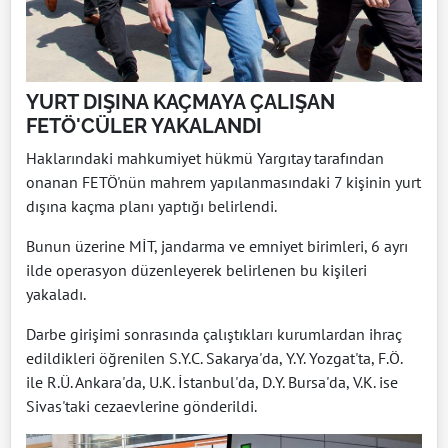
YURT DIŞINA KAÇMAYA ÇALIŞAN
FETÖ'CÜLER YAKALANDI
Haklarındaki mahkumiyet hükmü Yargıtay tarafından
onanan FETÖ'nün mahrem yapılanmasındaki 7 kişinin yurt
dışına kaçma planı yaptığı belirlendi.
Bunun üzerine MİT, jandarma ve emniyet birimleri, 6 ayrı
ilde operasyon düzenleyerek belirlenen bu kişileri
yakaladı.
Darbe girişimi sonrasında çalıştıkları kurumlardan ihraç
edildikleri öğrenilen S.Y.C. Sakarya'da, Y.Y. Yozgat'ta, F.Ö.
ile R.Ü. Ankara'da, U.K. İstanbul'da, D.Y. Bursa'da, V.K. ise
Sivas'taki cezaevlerine gönderildi.