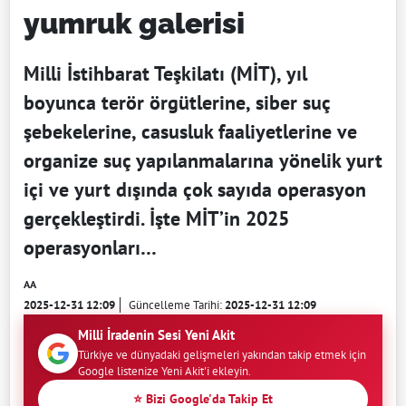
yumruk galerisi
Milli İstihbarat Teşkilatı (MİT), yıl
boyunca terör örgütlerine, siber suç
şebekelerine, casusluk faaliyetlerine ve
organize suç yapılanmalarına yönelik yurt
içi ve yurt dışında çok sayıda operasyon
gerçekleştirdi. İşte MİT’in 2025
operasyonları…
AA
2025-12-31 12:09
Güncelleme Tarihi:
2025-12-31 12:09
Milli İradenin Sesi Yeni Akit
Türkiye ve dünyadaki gelişmeleri yakından takip etmek için
Google listenize Yeni Akit'i ekleyin.
⭐ Bizi Google'da Takip Et