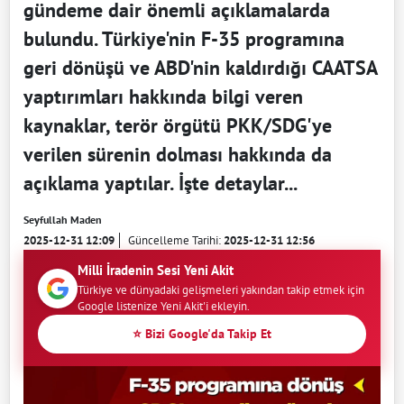
gündeme dair önemli açıklamalarda
bulundu. Türkiye'nin F-35 programına
geri dönüşü ve ABD'nin kaldırdığı CAATSA
yaptırımları hakkında bilgi veren
kaynaklar, terör örgütü PKK/SDG'ye
verilen sürenin dolması hakkında da
açıklama yaptılar. İşte detaylar...
Seyfullah Maden
2025-12-31 12:09
Güncelleme Tarihi:
2025-12-31 12:56
Milli İradenin Sesi Yeni Akit
Türkiye ve dünyadaki gelişmeleri yakından takip etmek için
Google listenize Yeni Akit'i ekleyin.
⭐ Bizi Google'da Takip Et