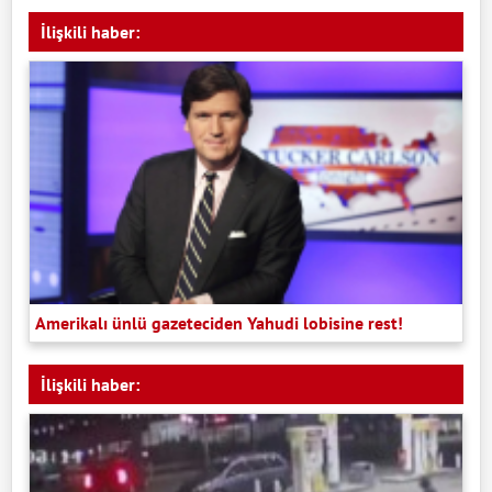
İlişkili haber:
Amerikalı ünlü gazeteciden Yahudi lobisine rest!
İlişkili haber: