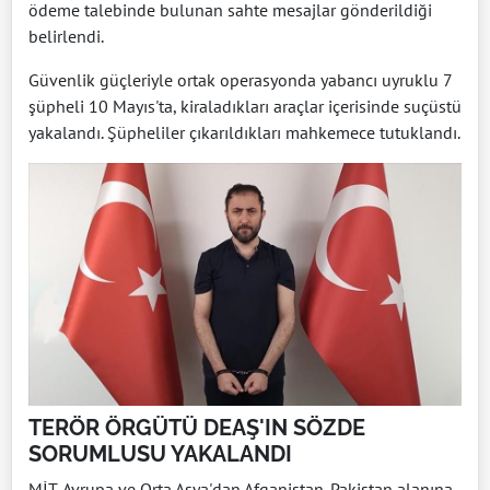
ödeme talebinde bulunan sahte mesajlar gönderildiği
belirlendi.
Güvenlik güçleriyle ortak operasyonda yabancı uyruklu 7
şüpheli 10 Mayıs'ta, kiraladıkları araçlar içerisinde suçüstü
yakalandı. Şüpheliler çıkarıldıkları mahkemece tutuklandı.
TERÖR ÖRGÜTÜ DEAŞ'IN SÖZDE
SORUMLUSU YAKALANDI
MİT, Avrupa ve Orta Asya'dan Afganistan-Pakistan alanına