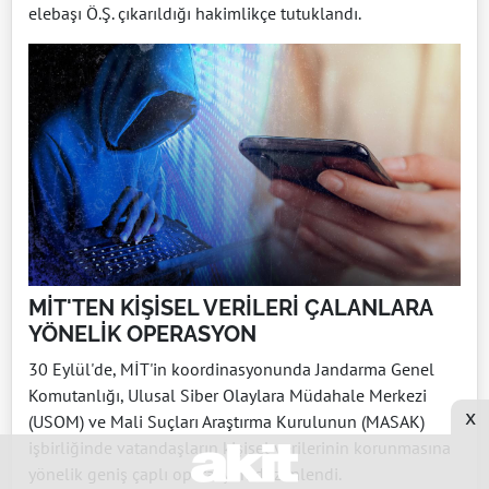
elebaşı Ö.Ş. çıkarıldığı hakimlikçe tutuklandı.
MİT'TEN KİŞİSEL VERİLERİ ÇALANLARA
YÖNELİK OPERASYON
30 Eylül'de, MİT'in koordinasyonunda Jandarma Genel
Komutanlığı, Ulusal Siber Olaylara Müdahale Merkezi
x
(USOM) ve Mali Suçları Araştırma Kurulunun (MASAK)
işbirliğinde vatandaşların kişisel verilerinin korunmasına
yönelik geniş çaplı operasyon düzenlendi.