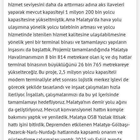
hizmet seviyesini daha da arttırması adına aks ilaveleri
yaparak mevcut kapasiteyi 1 milyon 200 bin yolcu
kapasitesine yükseltmiştik. Ama Malatya’da hava yolu
ulaşımına yönelik yolcu talebinin artması ve yolcu
hizmetinde istenilen hizmet kalitesine ulaşılabilmesine
yönelik yeni bir terminal binası ve tamamlayıcı yapıların
inşasını da başlattık. Projemiz tamamlandığında Malatya
Havalimanımızın 8 bin 814 metrekare olan iç ve dış hatlar
terminal binasının büyüklüğünü 26 bin 765 metrekareye
yükselteceğiz. Bu proje, 2,5 milyon yolcu kapasiteli
modern terminaliyle afet sonrası lojistik merkez işlevi de
görecek şekilde tasarlandı ve inşaat çalışmaları hızla
ilerliyor. İnşallah, çalışmalarımızı da bu yıl içerisinde
tamamlamayı hedefliyoruz. Malatya’nın demir yolu ağını
da geliştiriyoruz. Mevcut konvansiyonel hattın komple
bakımını yaptık ve yeniledik. Malatya OSB Yazlak iltisak
hattı işini bitirdik. Depremden etkilenen Malatya-Gölbaşı-
Pazarcık-Narlı-Nurdağı hatlarında kapsamlı onarım ve
güçlendirme çalışmaları yaptık. 2025 yılı Eylül ayında