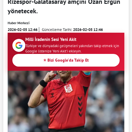
Rizespor-Galatasaray amçını Ozan Ergün
yönetecek.
Haber Merkezi
2026-02-05 12:46
Güncelleme Tarihi:
2026-02-05 12:46
Milli İradenin Sesi Yeni Akit
Türkiye ve dünyadaki gelişmeleri yakından takip etmek için
Google listenize Yeni Akit'i ekleyin.
⭐ Bizi Google'da Takip Et