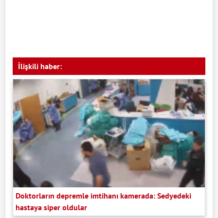
İlişkili haber:
Doktorların depremle imtihanı kamerada: Sedyedeki
hastaya siper oldular