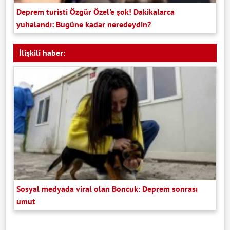
Deprem turisti Özgür Özel'e şok! Dakikalarca
yuhalandı: Bugüne kadar neredeydin?
İlişkili haber:
Sosyal medyada viral olan Boncuk: Deprem sonrası
umut