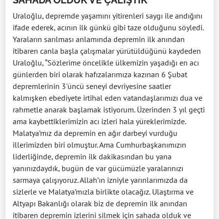
Uraloğlu, depremde yaşamını yitirenleri saygı ile andığını
ifade ederek, acının ilk günkü gibi taze olduğunu söyledi.
Yaraların sarılması anlamında depremin ilk anından
itibaren canla başla çalışmalar yürütüldüğünü kaydeden
Uraloğlu, “Sözlerime öncelikle ülkemizin yaşadığı en acı
günlerden biri olarak hafızalarımıza kazınan 6 Şubat
depremlerinin 3'üncü seneyi devriyesine saatler
kalmışken ebediyete irtihal eden vatandaşlarımızı dua ve
rahmetle anarak başlamak istiyorum. Üzerinden 3 yıl geçti
ama kaybettiklerimizin acı izleri hala yüreklerimizde.
Malatya’mız da depremin en ağır darbeyi vurduğu
illerimizden biri olmuştur. Ama Cumhurbaşkanımızın
liderliğinde, depremin ilk dakikasından bu yana
yanınızdaydık, bugün de var gücümüzle yaralarınızı
sarmaya çalışıyoruz. Allah’ın izniyle yarınlarımızda da
sizlerle ve Malatya’mızla birlikte olacağız. Ulaştırma ve
Altyapı Bakanlığı olarak biz de depremin ilk anından
itibaren depremin izlerini silmek için sahada olduk ve