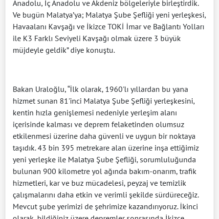
Anadolu, İç Anadolu ve Akdeniz bölgeleriyle birleştirdik.
Ve bugün Malatya’ya; Malatya Şube Şefliği yeni yerleşkesi,
Havaalanı Kavşağı ve İkizce TOKİ İmar ve Bağlantı Yolları
ile K3 Farklı Seviyeli Kavşağı olmak üzere 3 büyük
müjdeyle geldik” diye konuştu.
Bakan Uraloğlu, “İlk olarak, 1960'lı yıllardan bu yana
hizmet sunan 81'inci Malatya Şube Şefliği yerleşkesini,
kentin hızla genişlemesi nedeniyle yerleşim alanı
içerisinde kalması ve deprem felaketinden olumsuz
etkilenmesi üzerine daha güvenli ve uygun bir noktaya
taşıdık. 43 bin 395 metrekare alan üzerine inşa ettiğimiz
yeni yerleşke ile Malatya Şube Şefliği, sorumluluğunda
bulunan 900 kilometre yol ağında bakım-onarım, trafik
hizmetleri, kar ve buz mücadelesi, peyzaj ve temizlik
çalışmalarını daha etkin ve verimli şekilde sürdüreceğiz.
Mevcut şube yerimizi de şehrimize kazandırıyoruz. İkinci
olarak, bildiğiniz üzere depremler sonrasında İkizce