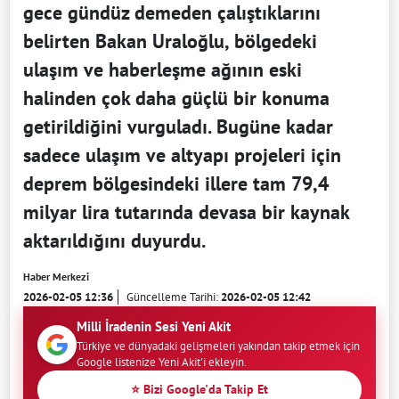
gece gündüz demeden çalıştıklarını
belirten Bakan Uraloğlu, bölgedeki
ulaşım ve haberleşme ağının eski
halinden çok daha güçlü bir konuma
getirildiğini vurguladı. Bugüne kadar
sadece ulaşım ve altyapı projeleri için
deprem bölgesindeki illere tam 79,4
milyar lira tutarında devasa bir kaynak
aktarıldığını duyurdu.
Haber Merkezi
2026-02-05 12:36
Güncelleme Tarihi:
2026-02-05 12:42
Milli İradenin Sesi Yeni Akit
Türkiye ve dünyadaki gelişmeleri yakından takip etmek için
Google listenize Yeni Akit'i ekleyin.
⭐ Bizi Google'da Takip Et