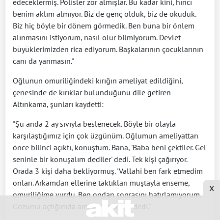
edeceklermiş. Polisler zor almışlar. Bu kadar kini, hıncı
benim aklım almıyor. Biz de genç olduk, biz de okuduk.
Biz hiç böyle bir dönem görmedik. Ben buna bir önlem
alınmasını istiyorum, nasıl olur bilmiyorum. Devlet
büyüklerimizden rica ediyorum. Başkalarının çocuklarının
canı da yanmasın."
Oğlunun omuriliğindeki kırığın ameliyat edildiğini,
çenesinde de kırıklar bulunduğunu dile getiren
Altınkama, şunları kaydetti:
"Şu anda 2 ay sıvıyla beslenecek. Böyle bir olayla
karşılaştığımız için çok üzgünüm. Oğlumun ameliyattan
önce bilinci açıktı, konuştum. Bana, 'Baba beni çektiler. Gel
seninle bir konuşalım dediler' dedi. Tek kişi çağırıyor.
Orada 3 kişi daha bekliyormuş. 'Vallahi ben fark etmedim
onları. Arkamdan ellerine taktıkları muştayla enseme,
x
omuriliğime vurdu. Ben ondan sonrasını hatırlamıyorum.
Gözümü açtığımda ambulanstayım.' dedi."