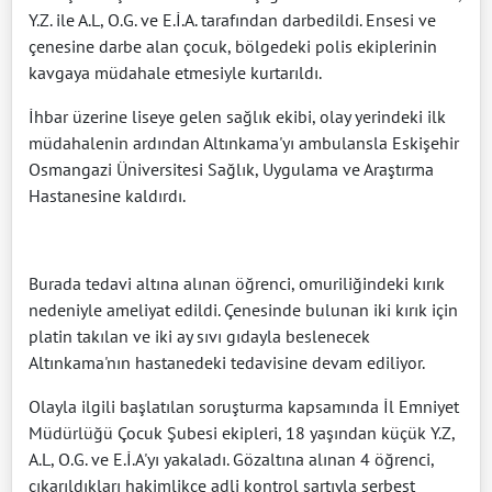
Y.Z. ile A.L, O.G. ve E.İ.A. tarafından darbedildi. Ensesi ve
çenesine darbe alan çocuk, bölgedeki polis ekiplerinin
kavgaya müdahale etmesiyle kurtarıldı.
İhbar üzerine liseye gelen sağlık ekibi, olay yerindeki ilk
müdahalenin ardından Altınkama'yı ambulansla Eskişehir
Osmangazi Üniversitesi Sağlık, Uygulama ve Araştırma
Hastanesine kaldırdı.
Burada tedavi altına alınan öğrenci, omuriliğindeki kırık
nedeniyle ameliyat edildi. Çenesinde bulunan iki kırık için
platin takılan ve iki ay sıvı gıdayla beslenecek
Altınkama'nın hastanedeki tedavisine devam ediliyor.
Olayla ilgili başlatılan soruşturma kapsamında İl Emniyet
Müdürlüğü Çocuk Şubesi ekipleri, 18 yaşından küçük Y.Z,
A.L, O.G. ve E.İ.A'yı yakaladı. Gözaltına alınan 4 öğrenci,
çıkarıldıkları hakimlikçe adli kontrol şartıyla serbest