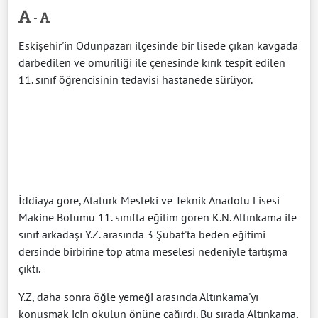
-
Eskişehir'in Odunpazarı ilçesinde bir lisede çıkan kavgada
darbedilen ve omuriliği ile çenesinde kırık tespit edilen
11. sınıf öğrencisinin tedavisi hastanede sürüyor.
İddiaya göre, Atatürk Mesleki ve Teknik Anadolu Lisesi
Makine Bölümü 11. sınıfta eğitim gören K.N. Altınkama ile
sınıf arkadaşı Y.Z. arasında 3 Şubat'ta beden eğitimi
dersinde birbirine top atma meselesi nedeniyle tartışma
çıktı.
Y.Z, daha sonra öğle yemeği arasında Altınkama'yı
konuşmak için okulun önüne çağırdı. Bu sırada Altınkama,