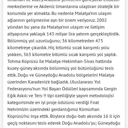
merkezlerine ve Akdeniz limanlarına ulaştıran stratejik bir
konumda yer almakta. Bu nedenle Malatya’nın ulaşım
ağlarının gelişmesine ayrı bir önem veriyoruz. 2002
yılından bu yana da Malatya’nın ulaşım ve iletişim
altyapısına yaklaşık 143 milyar lira yatırım gerçekleştirdik.
Bölünmüş yol uzunluğunu; 36 kilometreden 475
kilometreye çıkardık. Hiç bitümlü sıcak karışımlı yolu
yokken, 363 kilometre bitümlü sıcak karışımlı yol yaptık.
Tohma Köprüsü ile Malatya-Hekimhan-Sivas hattında
kuzey-güney aksında bölünmüş yol bütünlüğünü tesis
ettik. Doğu ve Güneydoğu Anadolu bölgelerini Malatya
üzerinden Karadeniz'e bağladık. Uluslararası Yol
Federasyonu’nun Yol Başarı Ödülleri kapsamında Gergin
Eğik Askılı ve Ters-Y tipi özelliğiyle yapım metodolojisi
kategorisinde en iyi proje ödülünü verdiği Fırat
Nehrimizin üzerindeki gerdanlığımız Kömürhan
Köprüsü’nü inşa ettik. Böylece doğu-batı aksında 16 il için
geçiş noktasını tesis ederek Doğu Anadolu'yu; Güneydoğu