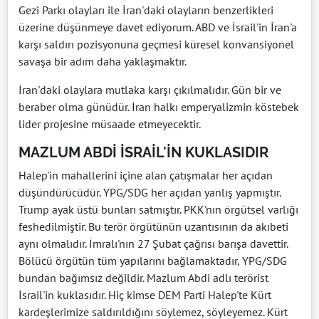
Gezi Parkı olayları ile İran'daki olayların benzerlikleri
üzerine düşünmeye davet ediyorum. ABD ve İsrail'in İran'a
karşı saldırı pozisyonuna geçmesi küresel konvansiyonel
savaşa bir adım daha yaklaşmaktır.
İran'daki olaylara mutlaka karşı çıkılmalıdır. Gün bir ve
beraber olma günüdür. İran halkı emperyalizmin köstebek
lider projesine müsaade etmeyecektir.
MAZLUM ABDİ İSRAİL'İN KUKLASIDIR
Halep'in mahallerini içine alan çatışmalar her açıdan
düşündürücüdür. YPG/SDG her açıdan yanlış yapmıştır.
Trump ayak üstü bunları satmıştır. PKK'nın örgütsel varlığı
feshedilmiştir. Bu terör örgütünün uzantısının da akıbeti
aynı olmalıdır. İmralı'nın 27 Şubat çağrısı barışa davettir.
Bölücü örgütün tüm yapılarını bağlamaktadır, YPG/SDG
bundan bağımsız değildir. Mazlum Abdi adlı terörist
İsrail'in kuklasıdır. Hiç kimse DEM Parti Halep'te Kürt
kardeşlerimize saldırıldığını söylemez, söyleyemez. Kürt