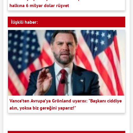
halkına 6 milyar dolar rüşvet
İlişkili haber:
Vance’ten Avrupa’ya Grönland uyarısı: "Başkanı ciddiye
alın, yoksa biz gereğini yaparız!"