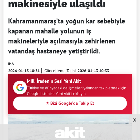
makinesiyle ulaşıldı
Kahramanmaraş’ta yoğun kar sebebiyle
kapanan mahalle yolunun iş
makineleriyle açılmasıyla zehirlenen
vatandaş hastaneye yetiştirildi.
IHA
2026-01-13 10:31
Güncelleme Tarihi:
2026-01-13 10:33
Milli İradenin Sesi Yeni Akit
Türkiye ve dünyadaki gelişmeleri yakından takip etmek için
Google listenize Yeni Akit'i ekleyin.
⭐ Bizi Google'da Takip Et
x