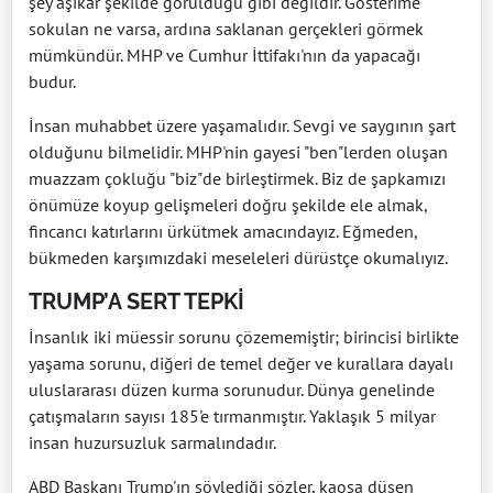
şey aşikar şekilde görüldüğü gibi değildir. Gösterime
sokulan ne varsa, ardına saklanan gerçekleri görmek
mümkündür. MHP ve Cumhur İttifakı'nın da yapacağı
budur.
İnsan muhabbet üzere yaşamalıdır. Sevgi ve saygının şart
olduğunu bilmelidir. MHP'nin gayesi "ben"lerden oluşan
muazzam çokluğu "biz"de birleştirmek. Biz de şapkamızı
önümüze koyup gelişmeleri doğru şekilde ele almak,
fincancı katırlarını ürkütmek amacındayız. Eğmeden,
bükmeden karşımızdaki meseleleri dürüstçe okumalıyız.
TRUMP’A SERT TEPKİ
İnsanlık iki müessir sorunu çözememiştir; birincisi birlikte
yaşama sorunu, diğeri de temel değer ve kurallara dayalı
uluslararası düzen kurma sorunudur. Dünya genelinde
çatışmaların sayısı 185'e tırmanmıştır. Yaklaşık 5 milyar
insan huzursuzluk sarmalındadır.
ABD Başkanı Trump'ın söylediği sözler, kaosa düşen