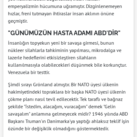
emperyalizmin hücumuna uğramıştır. Dizginlenemeyen
hızlar, freni tutmayan ihtiraslar insan aklının önüne
geçmiştir.
"GÜNÜMÜZÜN HASTA ADAMI ABD'DİR"
İnsanlığın topyekun yeni bir savaşa girmesi, bunun
nükleer silahlarla tahkiminin yapılması, mikrodalga ve
lazerle hedeflerini etkisizleştiren silahların
kullanılmasıyla olabilecekleri düşünmek bile korkunçtur.
Venezuela bir testtir.
Şimdi sırayı Grönland almıştır. Bir NATO üyesi ülkenin
hakimiyetindeki topraklara bir başka NATO üyesi ülkenin
çökme planı nasıl tevil edilecektir. Tek taraflı ve bağnaz
şekilde "İstedim, alacağım, vuracağım" demek "Gelin
savaşalım" anlamına gelmeyecek midir? 1946 yılında ABD
Başkanı Truman'ın Danimarka'ya yaptığı ahlaksız teklif işin
özünde bir değişiklik olmadığını göstermektedir.