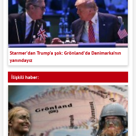
Starmer’dan Trump’a şok: Grönland’da Danimarka’nın
yanındayız
İlişkili haber: