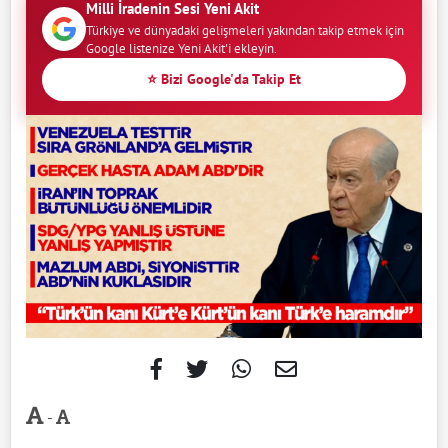
Milli İradenin Sesi Yeni Akit
Türkiye ve dünyadaki gelişmeleri yakından takip etmek için
Google listenize Yeni Akit'i ekleyin.
⭐ Bizi Google'da Takip Et
-