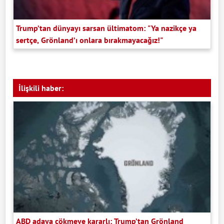
Trump’tan dünyayı sarsan ültimatom: "Ya nazikçe ya
sertçe, Grönland’ı onlara bırakmayacağız!"
İlişkili haber:
ABD adaya çökmeye kararlı: Trump’tan Grönland