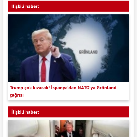
İlişkili haber:
Trump çok kızacak! İspanya'dan NATO'ya Grönland
çağrısı
İlişkili haber: