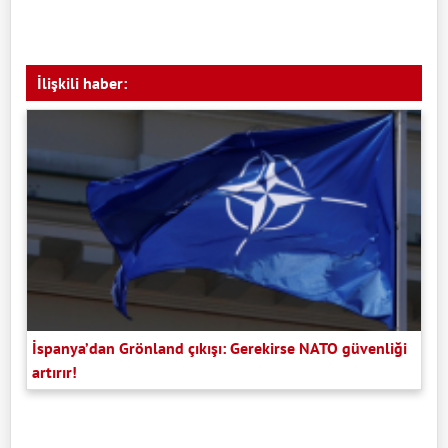
İlişkili haber:
İspanya’dan Grönland çıkışı: Gerekirse NATO güvenliği
artırır!