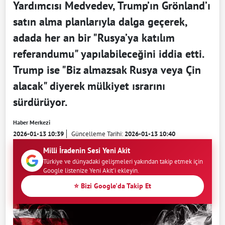
Yardımcısı Medvedev, Trump’ın Grönland’ı
satın alma planlarıyla dalga geçerek,
adada her an bir "Rusya’ya katılım
referandumu" yapılabileceğini iddia etti.
Trump ise "Biz almazsak Rusya veya Çin
alacak" diyerek mülkiyet ısrarını
sürdürüyor.
Haber Merkezi
2026-01-13 10:39
Güncelleme Tarihi:
2026-01-13 10:40
Milli İradenin Sesi Yeni Akit
Türkiye ve dünyadaki gelişmeleri yakından takip etmek için
Google listenize Yeni Akit'i ekleyin.
⭐ Bizi Google'da Takip Et