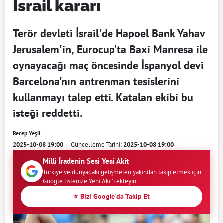
İsrail kararı
Terör devleti İsrail'de Hapoel Bank Yahav
Jerusalem'in, Eurocup'ta Baxi Manresa ile
oynayacağı maç öncesinde İspanyol devi
Barcelona'nın antrenman tesislerini
kullanmayı talep etti. Katalan ekibi bu
isteği reddetti.
Recep Yeşil
2025-10-08 19:00
Güncelleme Tarihi:
2025-10-08 19:00
Milli İradenin Sesi Yeni Akit
Türkiye ve dünyadaki gelişmeleri yakından takip etmek için
Google listenize Yeni Akit'i ekleyin.
⭐ Bizi Google'da Takip Et