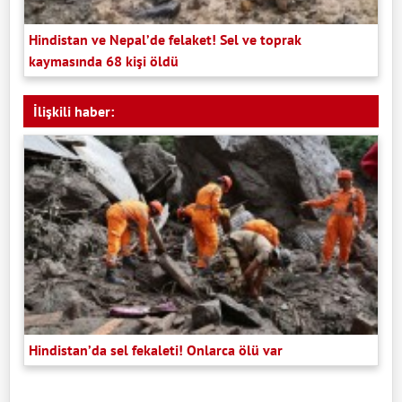
Hindistan ve Nepal’de felaket! Sel ve toprak
kaymasında 68 kişi öldü
İlişkili haber:
Hindistan’da sel fekaleti! Onlarca ölü var