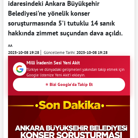
idaresindeki Ankara Büyükşehir
Belediyesi'ne yönelik konser
soruşturmasında 5'i tutuklu 14 sanık
hakkında zimmet suçundan dava açıldı.
AA
2025-10-08 19:28
Güncelleme Tarihi:
2025-10-08 19:28
Milli İradenin Sesi Yeni Akit
Türkiye ve dünyadaki gelişmeleri yakından takip etmek için
Google listenize Yeni Akit'i ekleyin.
⭐ Bizi Google'da Takip Et