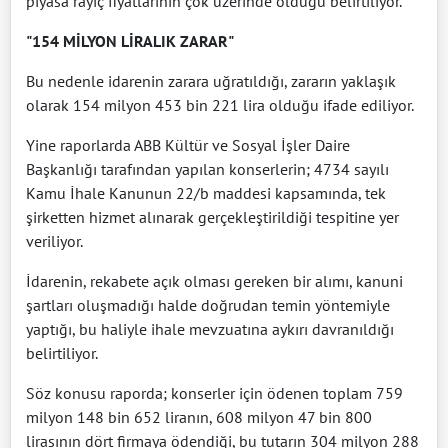
piyasa rayiç fiyatlarının çok üzerinde olduğu belirtiliyor.
"154 MİLYON LİRALIK ZARAR"
Bu nedenle idarenin zarara uğratıldığı, zararın yaklaşık
olarak 154 milyon 453 bin 221 lira olduğu ifade ediliyor.
Yine raporlarda ABB Kültür ve Sosyal İşler Daire
Başkanlığı tarafından yapılan konserlerin; 4734 sayılı
Kamu İhale Kanunun 22/b maddesi kapsamında, tek
şirketten hizmet alınarak gerçekleştirildiği tespitine yer
veriliyor.
İdarenin, rekabete açık olması gereken bir alımı, kanuni
şartları oluşmadığı halde doğrudan temin yöntemiyle
yaptığı, bu haliyle ihale mevzuatına aykırı davranıldığı
belirtiliyor.
Söz konusu raporda; konserler için ödenen toplam 759
milyon 148 bin 652 liranın, 608 milyon 47 bin 800
lirasının dört firmaya ödendiği, bu tutarın 304 milyon 288