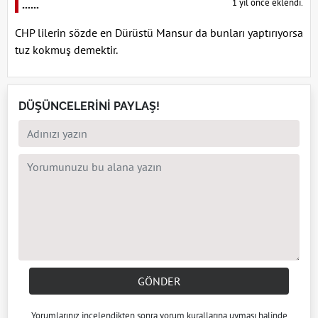
1 yıl önce eklendi.
......
CHP lilerin sözde en Dürüstü Mansur da bunları yaptırıyorsa
tuz kokmuş demektir.
DÜŞÜNCELERİNİ PAYLAŞ!
GÖNDER
Yorumlarınız incelendikten sonra
yorum kuralları
na uyması halinde