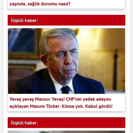
yaşında, sağlık durumu nasıl?
İlişkili haber:
Yavaş yavaş Mansur Yavaş! CHP’nin yedek adayını
açıklayan Masum Türker: Kimse yok. Kabul gördü!
İlişkili haber: