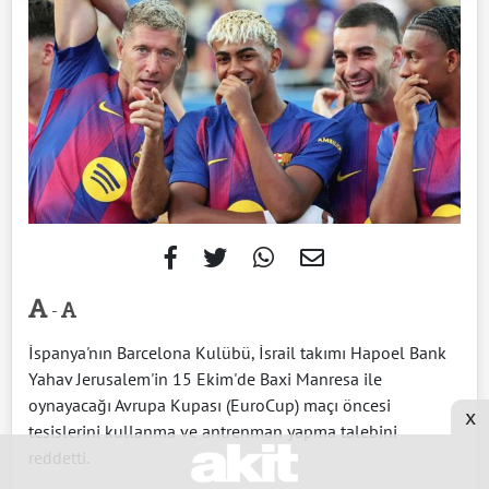
-
İspanya'nın Barcelona Kulübü, İsrail takımı Hapoel Bank
Yahav Jerusalem'in 15 Ekim'de Baxi Manresa ile
oynayacağı Avrupa Kupası (EuroCup) maçı öncesi
x
tesislerini kullanma ve antrenman yapma talebini
reddetti.