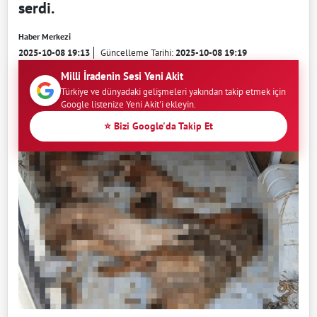
serdi.
Haber Merkezi
2025-10-08 19:13
Güncelleme Tarihi:
2025-10-08 19:19
Milli İradenin Sesi Yeni Akit
Türkiye ve dünyadaki gelişmeleri yakından takip etmek için
Google listenize Yeni Akit'i ekleyin.
⭐ Bizi Google'da Takip Et