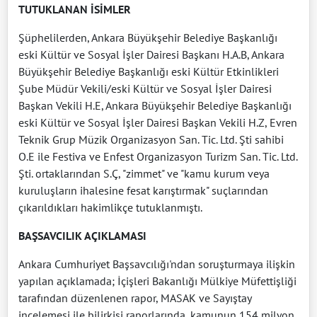
TUTUKLANAN İSİMLER
Şüphelilerden, Ankara Büyükşehir Belediye Başkanlığı
eski Kültür ve Sosyal İşler Dairesi Başkanı H.A.B, Ankara
Büyükşehir Belediye Başkanlığı eski Kültür Etkinlikleri
Şube Müdür Vekili/eski Kültür ve Sosyal İşler Dairesi
Başkan Vekili H.E, Ankara Büyükşehir Belediye Başkanlığı
eski Kültür ve Sosyal İşler Dairesi Başkan Vekili H.Z, Evren
Teknik Grup Müzik Organizasyon San. Tic. Ltd. Şti sahibi
O.E ile Festiva ve Enfest Organizasyon Turizm San. Tic. Ltd.
Şti. ortaklarından S.Ç, "zimmet" ve "kamu kurum veya
kuruluşların ihalesine fesat karıştırmak" suçlarından
çıkarıldıkları hakimlikçe tutuklanmıştı.
BAŞSAVCILIK AÇIKLAMASI
Ankara Cumhuriyet Başsavcılığı'ndan soruşturmaya ilişkin
yapılan açıklamada; İçişleri Bakanlığı Mülkiye Müfettişliği
tarafından düzenlenen rapor, MASAK ve Sayıştay
incelemesi ile bilirkişi raporlarında, kamunun 154 milyon