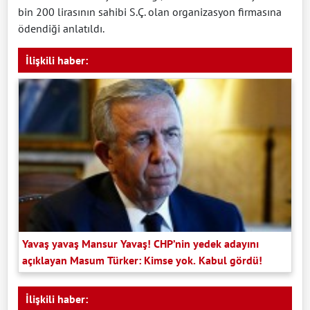
bin 200 lirasının sahibi S.Ç. olan organizasyon firmasına
ödendiği anlatıldı.
İlişkili haber:
Yavaş yavaş Mansur Yavaş! CHP’nin yedek adayını
açıklayan Masum Türker: Kimse yok. Kabul gördü!
İlişkili haber: