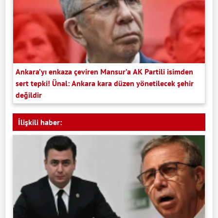
Ankara’yı enkaza çeviren Mansur’a AK Partili isimden
sert tepki! Ünal: Ankara kara düzen yönetilecek şehir
değildir
İlişkili haber: