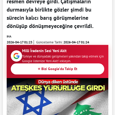
resmen devreye girdi. Çatışmaların
durmasıyla birlikte gözler şimdi bu
sürecin kalıcı barış görüşmelerine
dönüşüp dönüşmeyeceğine çevrildi.
IHA
2026-04-17 01:23
Güncelleme Tarihi:
2026-04-17 01:24
Milli İradenin Sesi Yeni Akit
Türkiye ve dünyadaki gelişmeleri yakından takip etmek için
Google listenize Yeni Akit'i ekleyin.
⭐ Bizi Google'da Takip Et