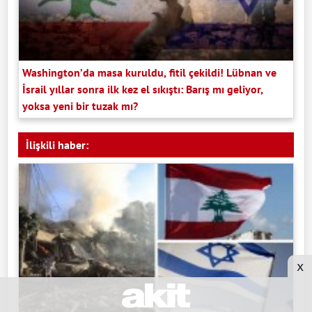
Washington’da masa kuruldu, fitil çekildi! Lübnan ve
İsrail yıllar sonra ilk kez el sıkıştı: Barış mı geliyor,
yoksa yeni bir tuzak mı?
İlişkili haber:
x