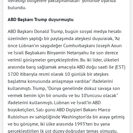
ilerlediği bölgelere yaklaşmamaları" yönünde uyarıda
bulundu.
ABD Başkanı Trump duyurmuştu
ABD Başkanı Donald Trump, bugün sosyal medya hesabı
üzerinden yaptığı bir paylaşımda ateşkesi duyurarak, "Az
önce Lübnan’ın saygıdeğer Cumhurbaşkanı Joseph Aoun
ve İsrail Başbakanı Binyamin Netanyahu ile son derece
verimli görüşmeler gerçekleştirdim. Bu iki lider, ülkeleri
arasında barış sağlamak amacıyla ABD doğu saati ile (EST)
17.00 itibarıyla resmi olarak 10 günlük bir ateşkes
başlatma konusunda anlaşmaya vardılar" ifadelerini
kullanmıştı. Trump, "Dünya genelinde dokuz savaşa son
vermek benim için bir onurdu ve bu 10’uncusu olacak"
ifadelerini kullanmıştı. Lübnan ve İsrail’in ABD
büyükelçileri, Salı günü ABD Dışişleri Bakanı Marco
Rubio’nun ev sahipliğinde Washington’da bir araya gelmiş
ve bu görüşme, iki ülke arasında 1993’ten bu yana
gerçekleştirilen lk üst düzey doğrudan temas olmuştu.