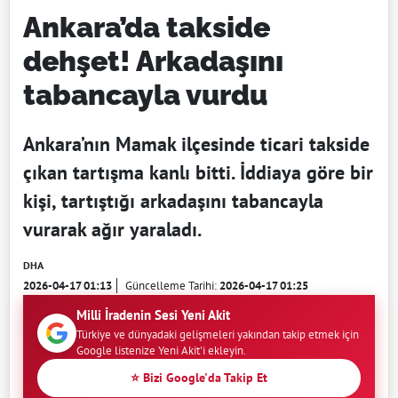
Ankara’da takside
dehşet! Arkadaşını
tabancayla vurdu
Ankara’nın Mamak ilçesinde ticari takside
çıkan tartışma kanlı bitti. İddiaya göre bir
kişi, tartıştığı arkadaşını tabancayla
vurarak ağır yaraladı.
DHA
2026-04-17 01:13
Güncelleme Tarihi:
2026-04-17 01:25
Milli İradenin Sesi Yeni Akit
Türkiye ve dünyadaki gelişmeleri yakından takip etmek için
Google listenize Yeni Akit'i ekleyin.
⭐ Bizi Google'da Takip Et