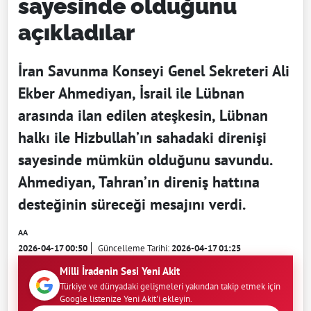
sayesinde olduğunu
açıkladılar
İran Savunma Konseyi Genel Sekreteri Ali
Ekber Ahmediyan, İsrail ile Lübnan
arasında ilan edilen ateşkesin, Lübnan
halkı ile Hizbullah’ın sahadaki direnişi
sayesinde mümkün olduğunu savundu.
Ahmediyan, Tahran’ın direniş hattına
desteğinin süreceği mesajını verdi.
AA
2026-04-17 00:50
Güncelleme Tarihi:
2026-04-17 01:25
Milli İradenin Sesi Yeni Akit
Türkiye ve dünyadaki gelişmeleri yakından takip etmek için
Google listenize Yeni Akit'i ekleyin.