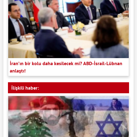
İran’ın bir kolu daha kesilecek mi? ABD-İsrail-Lübnan
anlaştı!
İlişkili haber: