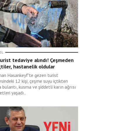
EL
urist tedaviye alındı! Çeşmeden
çtiler, hastanelik oldular
an Hasankeyf'te gezen turist
esindeki 12 kişi, çeşme suyu içtikten
 bulantı, kusma ve şiddetli karın ağrısı
etleri yaşadı..