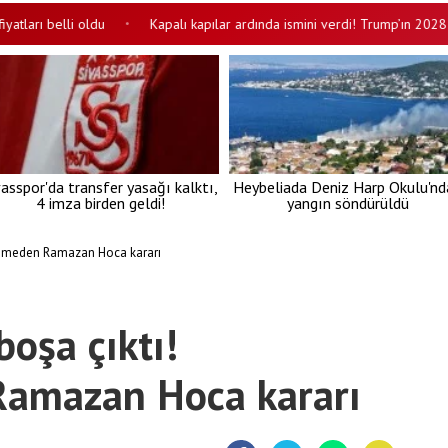
belli oldu
Kapalı kapılar ardında ismini verdi! Trump’ın 2028 adayı or
•
vasspor'da transfer yasağı kalktı,
Heybeliada Deniz Harp Okulu'nd
4 imza birden geldi!
yangın söndürüldü
kemeden Ramazan Hoca kararı
oşa çıktı!
amazan Hoca kararı