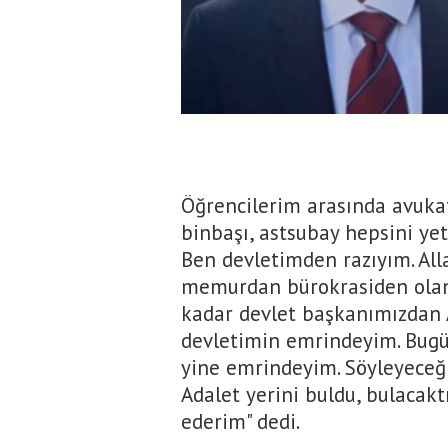
Öğrencilerim arasında avukat,
binbaşı, astsubay hepsini yet
Ben devletimden razıyım. All
memurdan bürokrasiden olan 
kadar devlet başkanımızdan A
devletimin emrindeyim. Bugü
yine emrindeyim. Söyleyeceğ
Adalet yerini buldu, bulacaktı
ederim" dedi.