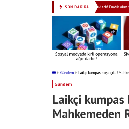
zlik maaşı başvurularında yükseliş
TMO açıkladı! Fındık alım fiyatları 
SON DAKİKA
•
Sosyal medyada kirli operasyona
Si
ağır darbe!
Gündem
Laikçi kumpas boşa çıktı! Mah
Gündem
Laikçi kumpas b
Mahkemeden R