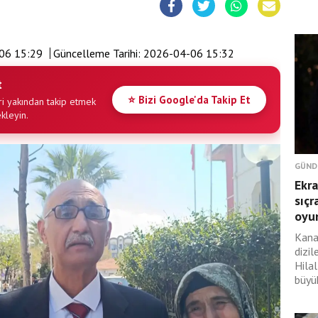
06 15:29
Güncelleme Tarihi:
2026-04-06 15:32
t
⭐ Bizi Google'da Takip Et
i yakından takip etmek
ekleyin.
GÜND
Ekra
sıçr
oyu
Kana
dizil
Hilal
büyük