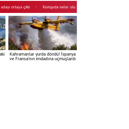
taya çıktı
Komşuda neler oluyor? Çatışma çıktı, ölüler var
Ağz
•
•
aki
Kahramanlar yurda döndü! İspanya
ve Fransa'nın imdadına uçmuşlardı