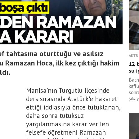
ef tahtasına oturttuğu ve asılsız
AKTÜ
u Ramazan Hoca, ilk kez çıktığı hakim
12 t
su i
ldı.
Batm
kafil
Manisa'nın Turgutlu ilçesinde
sonra
ders sırasında Atatürk'e hakaret
şikay
ettiği iddiasıyla önce tutuklanan,
daha sonra tutuksuz
yargılanmasına karar verilen
felsefe öğretmeni Ramazan