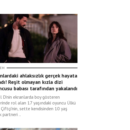
EM
nlardaki ahlaksızlık gerçek hayata
adı! Reşit olmayan kızla dizi
ncusu babası tarafından yakalandı
l D’nin ekranlarda boy gösteren
erinde rol alan 17 yaşındaki oyuncu Ülkü
 Çiftçi'nin, sette kendisinden 10 yaş
 partneri ..