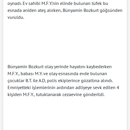
oynadı. Ev sahibi M.F.Y.'nin elinde bulunan tüfek bu
esnada aniden ateş alırken, Bünyamin Bozkurt göğsünden
vuruldu.
Bünyamin Bozkurt olay yerinde hayatını kaybederken
M.F.Y., babası M.Y. ve olay esnasında evde bulunan
çocuklar B.T. ile A.D, polis ekiplerince gözaltına alındı.
Emniyetteki işlemlerinin ardından adliyeye sevk edilen 4
kişiden M.F.Y., tutuklanarak cezaevine gönderildi.