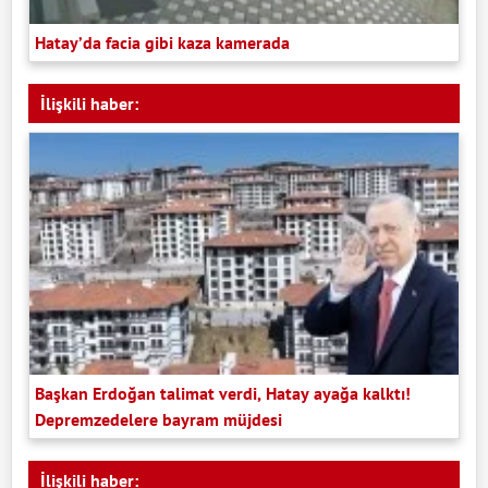
Hatay’da facia gibi kaza kamerada
İlişkili haber:
Başkan Erdoğan talimat verdi, Hatay ayağa kalktı!
Depremzedelere bayram müjdesi
İlişkili haber: