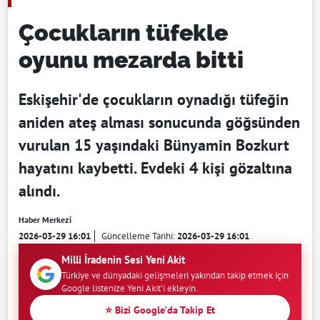
Çocukların tüfekle
oyunu mezarda bitti
Eskişehir'de çocukların oynadığı tüfeğin
aniden ateş alması sonucunda göğsünden
vurulan 15 yaşındaki Bünyamin Bozkurt
hayatını kaybetti. Evdeki 4 kişi gözaltına
alındı.
Haber Merkezi
2026-03-29 16:01
Güncelleme Tarihi:
2026-03-29 16:01
Milli İradenin Sesi Yeni Akit
Türkiye ve dünyadaki gelişmeleri yakından takip etmek için
Google listenize Yeni Akit'i ekleyin.
⭐ Bizi Google'da Takip Et