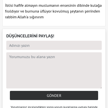
İblisi hafife almayın muslumanın ensesinin dibinde kulağa
fısıldıyor ve burnuna üflüyor kovulmuş şeytanın şerrinden
rabbim Allah'a sığınırım
DÜŞÜNCELERİNİ PAYLAŞ!
GÖNDER
Yorumlarınız incelendikten sonra
yorum kuralları
na uyması halinde