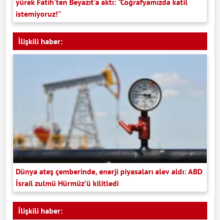
yürek Fatih'ten Beyazıt'a aktı: "Coğrafyamızda katil
istemiyoruz!"
İlişkili haber:
Dünya ateş çemberinde, enerji piyasaları alev aldı: ABD
İsrail zulmü Hürmüz’ü kilitledi
İlişkili haber: