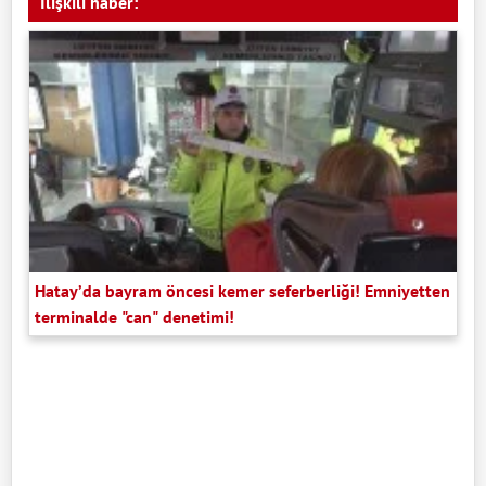
İlişkili haber:
Hatay’da bayram öncesi kemer seferberliği! Emniyetten
terminalde "can" denetimi!