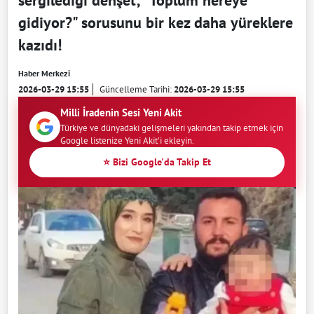
sergilediği dehşet; "Toplum nereye
gidiyor?" sorusunu bir kez daha yüreklere
kazıdı!
Haber Merkezi
2026-03-29 15:55
Güncelleme Tarihi:
2026-03-29 15:55
Milli İradenin Sesi Yeni Akit
Türkiye ve dünyadaki gelişmeleri yakından takip etmek için
Google listenize Yeni Akit'i ekleyin.
⭐ Bizi Google'da Takip Et