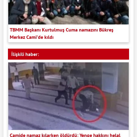
TBMM Başkanı Kurtulmuş Cuma namazını Bükreş
Merkez Cami’de kıldı
İlişkili haber:
Camide namaz kılarken öldürdü: Yenge hakkını helal