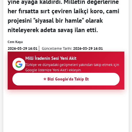
yine ayağa kaldırdı. Milletin değerlerine
her fırsatta sırt çeviren laikçi koro, cami
projesini "siyasal bir hamle" olarak
niteleyerek adeta savaş ilan etti.
Cem Kaya
2026-03-29 16:01
Güncelleme Tarihi:
2026-03-29 16:01
Milli İradenin Sesi Yeni Akit
Türkiye ve dünyadaki gelişmeleri yakından takip etmek için
Google listenize Yeni Akit'i ekleyin.
⭐ Bizi Google'da Takip Et