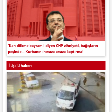
‘Kan dökme bayramı’ diyen CHP zihniyeti, bağışların
peşinde... Kurbanını hırsıza arsıza kaptırma!
İlişkili haber: