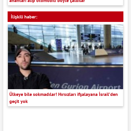
anahtarı alıp otomobili böyle çaldılar
İlişkili haber:
Ülkeye bile sokmadılar! Hırsızları ifşalayana İsrail’den
geçit yok