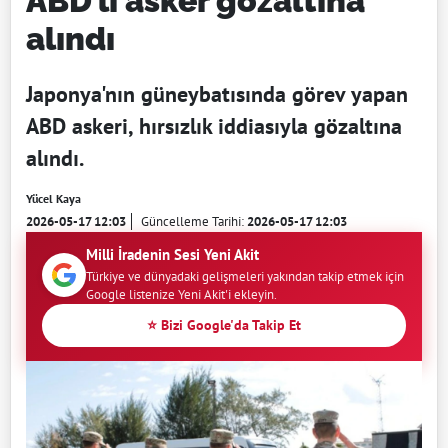
ABD’li asker gözaltına
alındı
Japonya'nın güneybatısında görev yapan
ABD askeri, hırsızlık iddiasıyla gözaltına
alındı.
Yücel Kaya
2026-05-17 12:03
Güncelleme Tarihi:
2026-05-17 12:03
Milli İradenin Sesi Yeni Akit
Türkiye ve dünyadaki gelişmeleri yakından takip etmek için
Google listenize Yeni Akit'i ekleyin.
⭐ Bizi Google'da Takip Et