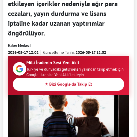
etkileyen içerikler nedeniyle ağır para
cezaları, yayın durdurma ve lisans
iptaline kadar uzanan yaptırımlar
öngörülüyor.
Haber Merkezi
2026-05-17 12:02
Güncelleme Tarihi:
2026-05-17 12:02
Milli İradenin Sesi Yeni Akit
Türkiye ve dünyadaki gelişmeleri yakından takip etmek için
Google listenize Yeni Akit'i ekleyin.
⭐ Bizi Google'da Takip Et