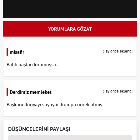
YORUMLARA GÖZAT
3 ay önce eklendi.
misafir
Balık baştan kopmuşsa...
3 ay önce eklendi.
Derdimiz memleket
Başkanı dünyayı soyuyor Trump ı örnek almış
DÜŞÜNCELERİNİ PAYLAŞ!