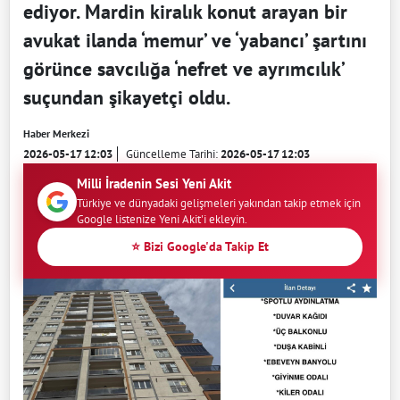
ediyor. Mardin kiralık konut arayan bir
avukat ilanda ‘memur’ ve ‘yabancı’ şartını
görünce savcılığa ‘nefret ve ayrımcılık’
suçundan şikayetçi oldu.
Haber Merkezi
2026-05-17 12:03
Güncelleme Tarihi:
2026-05-17 12:03
Milli İradenin Sesi Yeni Akit
Türkiye ve dünyadaki gelişmeleri yakından takip etmek için
Google listenize Yeni Akit'i ekleyin.
⭐ Bizi Google'da Takip Et