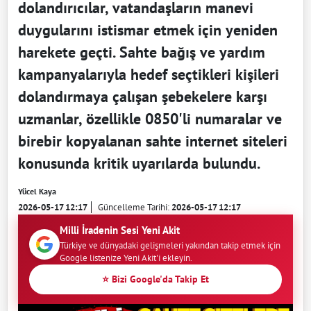
dolandırıcılar, vatandaşların manevi
duygularını istismar etmek için yeniden
harekete geçti. Sahte bağış ve yardım
kampanyalarıyla hedef seçtikleri kişileri
dolandırmaya çalışan şebekelere karşı
uzmanlar, özellikle 0850'li numaralar ve
birebir kopyalanan sahte internet siteleri
konusunda kritik uyarılarda bulundu.
Yücel Kaya
2026-05-17 12:17
Güncelleme Tarihi:
2026-05-17 12:17
Milli İradenin Sesi Yeni Akit
Türkiye ve dünyadaki gelişmeleri yakından takip etmek için
Google listenize Yeni Akit'i ekleyin.
⭐ Bizi Google'da Takip Et