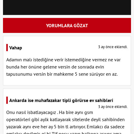
YORUMLARA GÖZAT
3 ay önce eklendi.
Vahap
Adamın malı istediğine verir istemediğine vermez ne var
bunda her önüne gelene versin de sonrada evin
tapusunumu versin bir mahkeme 5 sene sürüyor en az.
Ankarda ise muhafazakar tipli görürse ev sahibleri
3 ay önce eklendi.
Onu nasıl isbatlayacagız . Ha bire aynı gsm
operatörleri gibi aylk katlayarak sitelerde deyil sahibinden
yazarak aynı eve her ay 5 bin tl artırıyor. Emlakcı da sadece
emlakcı deyilmiş gi bi Tlf nosu yazıp balkona asıyor ama