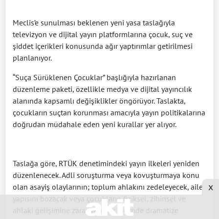
Meclis’e sunulması beklenen yeni yasa taslağıyla
televizyon ve dijital yayın platformlarına çocuk, suç ve
şiddet içerikleri konusunda ağır yaptırımlar getirilmesi
planlanıyor.
“Suça Sürüklenen Çocuklar” başlığıyla hazırlanan
düzenleme paketi, özellikle medya ve dijital yayıncılık
alanında kapsamlı değişiklikler öngörüyor. Taslakta,
çocukların suçtan korunması amacıyla yayın politikalarına
doğrudan müdahale eden yeni kurallar yer alıyor.
Taslağa göre, RTÜK denetimindeki yayın ilkeleri yeniden
düzenlenecek. Adli soruşturma veya kovuşturmaya konu
x
olan asayiş olaylarının; toplum ahlakını zedeleyecek, aile
yapısını bozacak veya çocukların fiziksel, zihinsel ve
ahlaki gelişimine zarar verecek biçimde dramatize