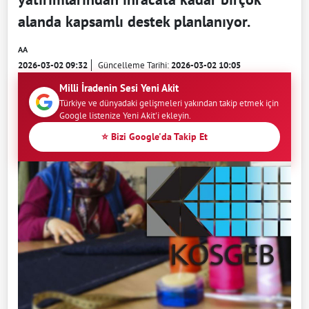
alanda kapsamlı destek planlanıyor.
AA
2026-03-02 09:32
Güncelleme Tarihi:
2026-03-02 10:05
Milli İradenin Sesi Yeni Akit
Türkiye ve dünyadaki gelişmeleri yakından takip etmek için
Google listenize Yeni Akit'i ekleyin.
⭐ Bizi Google'da Takip Et