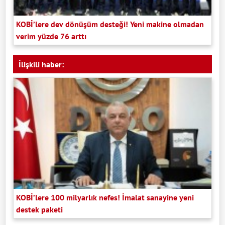
KOBİ’lere dev dönüşüm desteği! Yeni makine olmadan
verim yüzde 76 arttı
İlişkili haber:
KOBİ’lere 100 milyarlık nefes! İmalat sanayine yeni
destek paketi