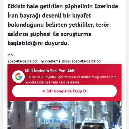
Etkisiz hale getirilen şüphelinin üzerinde
İran bayrağı desenli bir kıyafet
bulunduğunu belirten yetkililer, terör
saldırısı şüphesi ile soruşturma
başlatıldığını duyurdu.
IHA
2026-03-02 09:30
Güncelleme Tarihi:
2026-03-02 09:30
Milli İradenin Sesi Yeni Akit
Türkiye ve dünyadaki gelişmeleri yakından takip etmek için
Google listenize Yeni Akit'i ekleyin.
⭐ Bizi Google'da Takip Et