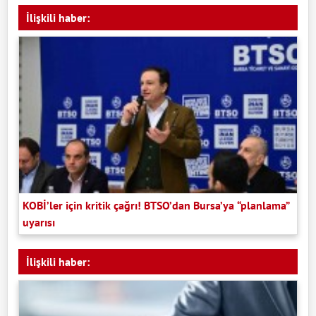
İlişkili haber:
KOBİ’ler için kritik çağrı! BTSO’dan Bursa’ya “planlama”
uyarısı
İlişkili haber: