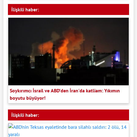
İlişkili haber:
Soykırımcı İsrail ve ABD’den İran'da katliam: Yıkımın
boyutu büyüyor!
İlişkili haber: