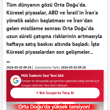
Tüm dünyanın gözü Orta Doğu’da.
Küresel piyasalar, ABD ve İsrail'in İran'a
yönelik saldırı başlatması ve İran'dan
gelen misilleme sonrası Orta Doğu'da
uzun süreli çatışma risklerinin artmasıyla
haftaya satış baskısı altında başladı. İşte
Küresel piyasalardan son gelişmeler...
AA
2026-03-02 09:28
Güncelleme Tarihi:
2026-03-02 09:28
Milli İradenin Sesi Yeni Akit
Türkiye ve dünyadaki gelişmeleri yakından takip etmek için
Google listenize Yeni Akit'i ekleyin.
⭐ Bizi Google'da Takip Et