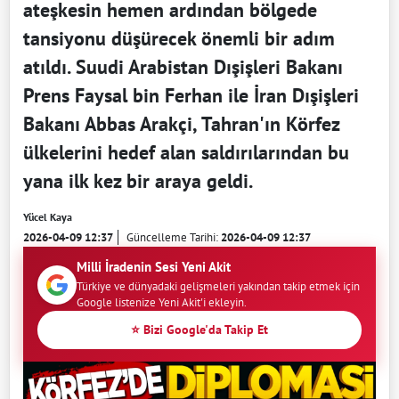
ateşkesin hemen ardından bölgede
tansiyonu düşürecek önemli bir adım
atıldı. Suudi Arabistan Dışişleri Bakanı
Prens Faysal bin Ferhan ile İran Dışişleri
Bakanı Abbas Arakçi, Tahran'ın Körfez
ülkelerini hedef alan saldırılarından bu
yana ilk kez bir araya geldi.
Yücel Kaya
2026-04-09 12:37
Güncelleme Tarihi:
2026-04-09 12:37
Milli İradenin Sesi Yeni Akit
Türkiye ve dünyadaki gelişmeleri yakından takip etmek için
Google listenize Yeni Akit'i ekleyin.
⭐ Bizi Google'da Takip Et