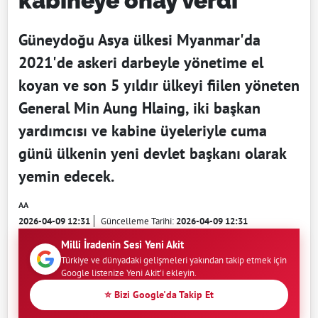
kabineye onay verdi
Güneydoğu Asya ülkesi Myanmar'da
2021'de askeri darbeyle yönetime el
koyan ve son 5 yıldır ülkeyi fiilen yöneten
General Min Aung Hlaing, iki başkan
yardımcısı ve kabine üyeleriyle cuma
günü ülkenin yeni devlet başkanı olarak
yemin edecek.
AA
2026-04-09 12:31
Güncelleme Tarihi:
2026-04-09 12:31
Milli İradenin Sesi Yeni Akit
Türkiye ve dünyadaki gelişmeleri yakından takip etmek için
Google listenize Yeni Akit'i ekleyin.
⭐ Bizi Google'da Takip Et