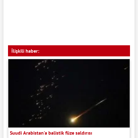
İlişkili haber:
Suudi Arabistan'a balistik füze saldırısı