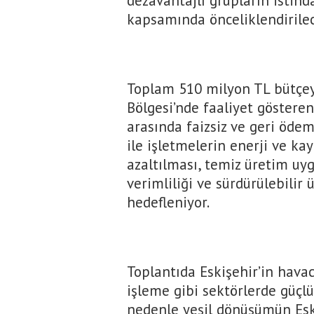
dezavantajlı grupların istih
kapsamında önceliklendirilece
Toplam 510 milyon TL bütçe
Bölgesi’nde faaliyet gösteren
arasında faizsiz ve geri öde
ile işletmelerin enerji ve ka
azaltılması, temiz üretim uyg
verimliliği ve sürdürülebilir
hedefleniyor.
Toplantıda Eskişehir’in havac
işleme gibi sektörlerde güçlü
nedenle yeşil dönüşümün Eskiş