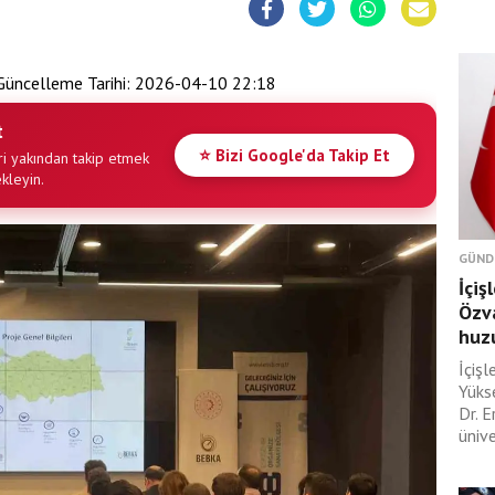
üncelleme Tarihi:
2026-04-10 22:18
t
⭐ Bizi Google'da Takip Et
i yakından takip etmek
ekleyin.
GÜND
İçiş
Özva
huzu
İçişl
Yüks
Dr. E
ünive