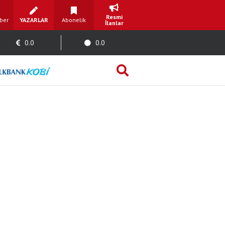
Resmi
ber
YAZARLAR
Abonelik
İlanlar
0.0
0.0