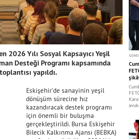
n 2026 Yılı Sosyal Kapsayıcı Yeşil
GÜND
nsman Desteği Programı kapsamında
Cum
FET
toplantısı yapıldı.
şikâ
Cumh
Eskişehir’de sanayinin yeşil
FETÖ
dönüşüm sürecine hız
Kara
avuk
kazandıracak destek programı
için önemli bir buluşma
gerçekleştirildi. Bursa Eskişehir
Bilecik Kalkınma Ajansı (BEBKA)