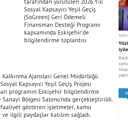
tarafından yürütülen 2026 Yılı
Sosyal Kapsayıcı Yeşil Geçiş
(SoGreen) Geri Ödemeli
Finansman Desteği Programı
kapsamında Eskişehir’de
SAĞLI
bilgilendirme toplantısı
Yüz
iyil
Bard
sonu
oluş
yapı
ı Kalkınma Ajansları Genel Müdürlüğü
osyal Kapsayıcı Yeşil Geçiş Projesi
an programın Eskişehir bilgilendirme
e Sanayi Bölgesi Salonu’nda gerçekleştirildi.
faaliyet gösteren işletmeler, kamu
ve ilgili paydaşlar katılım sağladı.