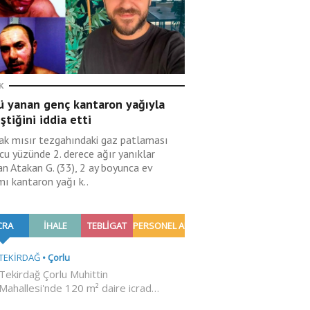
K
ü yanan genç kantaron yağıyla
eştiğini iddia etti
ak mısır tezgahındaki gaz patlaması
cu yüzünde 2. derece ağır yanıklar
an Atakan G. (33), 2 ay boyunca ev
mı kantaron yağı k..