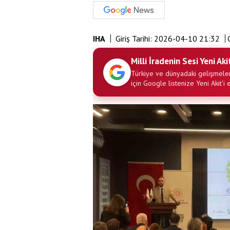
IHA
Giriş Tarihi:
2026-04-10 21:32
G
Milli İradenin Sesi Yeni Aki
Türkiye ve dünyadaki gelişmeler
için Google listenize Yeni Akit'i 