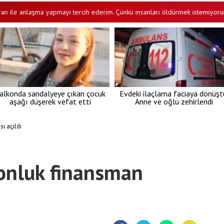
e anlaşma yapmayı tercih ederim. Çünkü insanları öldürmek istemiyorum"
alkonda sandalyeye çıkan çocuk
Evdeki ilaçlama faciaya dönüşt
aşağı düşerek vefat etti
Anne ve oğlu zehirlendi
ı açıldı
onluk finansman