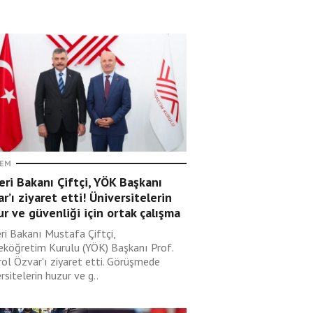
EM
leri Bakanı Çiftçi, YÖK Başkanı
r’ı ziyaret etti! Üniversitelerin
r ve güvenliği için ortak çalışma
eri Bakanı Mustafa Çiftçi,
eköğretim Kurulu (YÖK) Başkanı Prof.
rol Özvar'ı ziyaret etti. Görüşmede
rsitelerin huzur ve g..