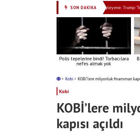
u çöktü, gözler ekmek fiyatlarında
Bak şu söyleyene: Trump: "İran il
SON DAKİKA
•
Polis tepelerine bindi! Torbacılara
B
nefes almak yok
Kobi
KOBİ’lere milyonluk finansman kapıs
Kobi
KOBİ’lere mily
kapısı açıldı