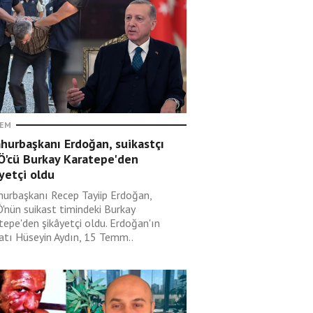
EM
hurbaşkanı Erdoğan, suikastçı
Ö'cü Burkay Karatepe'den
yetçi oldu
urbaşkanı Recep Tayiip Erdoğan,
'nün suikast timindeki Burkay
tepe'den şikâyetçi oldu. Erdoğan'ın
atı Hüseyin Aydın, 15 Temm..