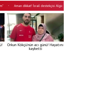
Aman dikkat! İsrail destekçisi Algida 'bizim usta' adında yerli görünümlü
•
ü!
Orkun Kökçü’nün acı günü! Hayatını
kaybetti