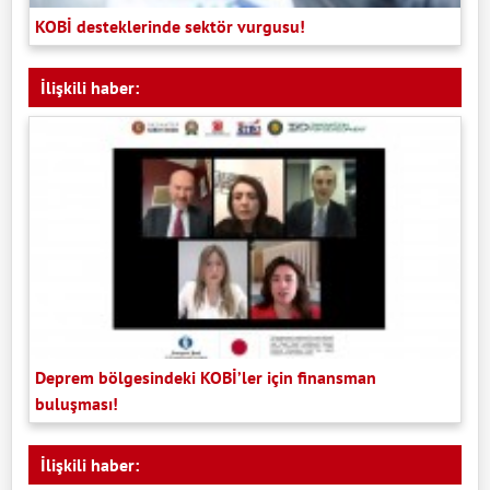
KOBİ desteklerinde sektör vurgusu!
İlişkili haber:
Deprem bölgesindeki KOBİ’ler için finansman
buluşması!
İlişkili haber: