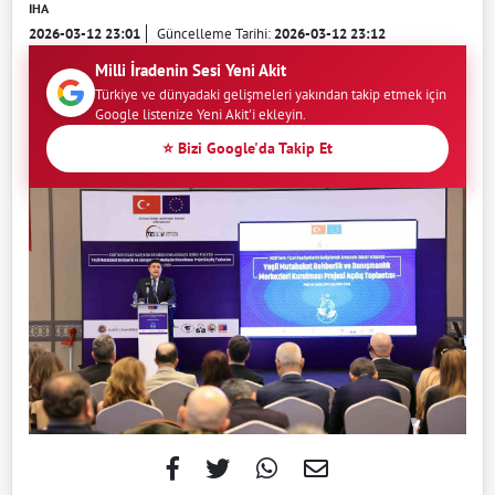
IHA
2026-03-12 23:01
Güncelleme Tarihi:
2026-03-12 23:12
Milli İradenin Sesi Yeni Akit
Türkiye ve dünyadaki gelişmeleri yakından takip etmek için
Google listenize Yeni Akit'i ekleyin.
⭐ Bizi Google'da Takip Et