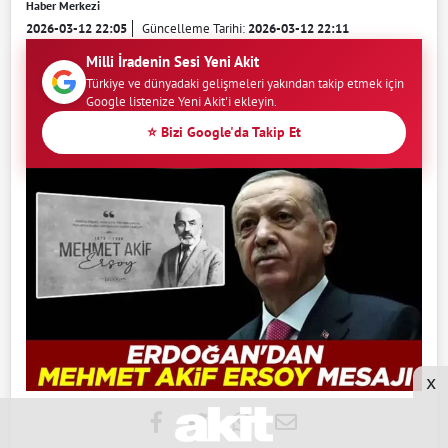
Haber Merkezi
2026-03-12 22:05
Güncelleme Tarihi:
2026-03-12 22:11
Milli İradenin Sesi Yeni Akit
Türkiye ve dünyadaki gelişmeleri yakından takip etmek için
Google listenize Yeni Akit'i ekleyin.
⭐ Bizi Google'da Takip Et
x