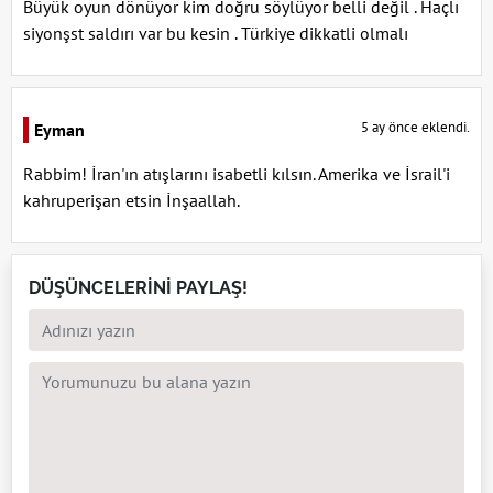
Büyük oyun dönüyor kim doğru söylüyor belli değil . Haçlı
siyonşst saldırı var bu kesin . Türkiye dikkatli olmalı
5 ay önce eklendi.
Eyman
Rabbim! İran'ın atışlarını isabetli kılsın. Amerika ve İsrail'i
kahruperişan etsin İnşaallah.
DÜŞÜNCELERİNİ PAYLAŞ!