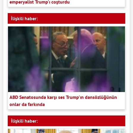
emperyalist Trump'ı coşturdu
İlişkili haber:
ABD Senatosunda karşı ses Trump'ın dansözlüğünün
onlar da farkında
İlişkili haber: