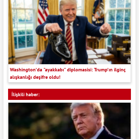
Washington’da "ayakkabı" diplomasisi: Trump’ın ilginç
alışkanlığı deşifre oldu!
İlişkili haber: