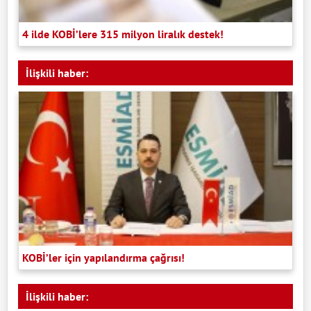
4 ilde KOBİ’lere 315 milyon liralık destek!
İlişkili haber:
KOBİ’ler için yapılandırma çağrısı!
İlişkili haber: