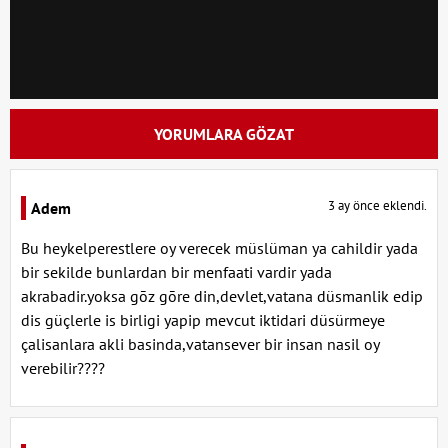
YORUMLARA GÖZAT
3 ay önce eklendi.
Adem
Bu heykelperestlere oy verecek müslüman ya cahildir yada
bir sekilde bunlardan bir menfaati vardir yada
akrabadir.yoksa gōz gōre din,devlet,vatana düsmanlik edip
dis güçlerle is birligi yapip mevcut iktidari düsürmeye
çalisanlara akli basinda,vatansever bir insan nasil oy
verebilir????