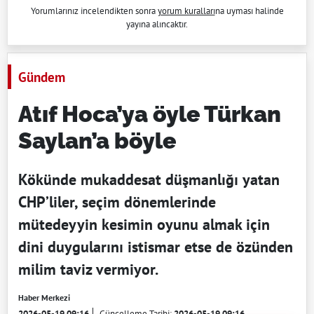
Yorumlarınız incelendikten sonra
yorum kuralları
na uyması halinde
yayına alıncaktır.
Gündem
Atıf Hoca’ya öyle Türkan
Saylan’a böyle
Kökünde mukaddesat düşmanlığı yatan
CHP’liler, seçim dönemlerinde
mütedeyyin kesimin oyunu almak için
dini duygularını istismar etse de özünden
milim taviz vermiyor.
Haber Merkezi
2026-05-19 09:16
Güncelleme Tarihi:
2026-05-19 09:16