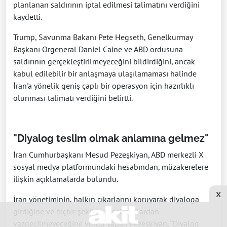
planlanan saldırının iptal edilmesi talimatını verdiğini
kaydetti.
Trump, Savunma Bakanı Pete Hegseth, Genelkurmay
Başkanı Orgeneral Daniel Caine ve ABD ordusuna
saldırının gerçekleştirilmeyeceğini bildirdiğini, ancak
kabul edilebilir bir anlaşmaya ulaşılamaması halinde
İran'a yönelik geniş çaplı bir operasyon için hazırlıklı
olunması talimatı verdiğini belirtti.
"Diyalog teslim olmak anlamına gelmez"
İran Cumhurbaşkanı Mesud Pezeşkiyan, ABD merkezli X
sosyal medya platformundaki hesabından, müzakerelere
ilişkin açıklamalarda bulundu.
x
İran yönetiminin, halkın çıkarlarını koruyarak diyaloga
girdiğine ve hiçbir şekilde yasal haklardan
vazgeçilmeyeceğine vurgu yapan Pezeşkiyan, “Diyalog