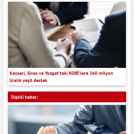
Kayseri, Sivas ve Yozgat’taki KOBİ’lere 260 milyon
liralık yeşil destek
İlişkili haber: