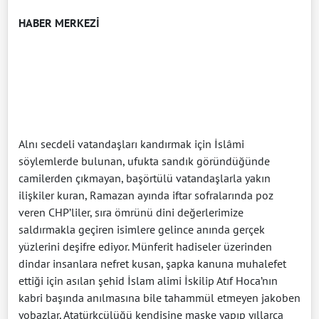
HABER MERKEZİ
Alnı secdeli vatandaşları kandırmak için İslâmi
söylemlerde bulunan, ufukta sandık göründüğünde
camilerden çıkmayan, başörtülü vatandaşlarla yakın
ilişkiler kuran, Ramazan ayında iftar sofralarında poz
veren CHP’liler, sıra ömrünü dini değerlerimize
saldırmakla geçiren isimlere gelince anında gerçek
yüzlerini deşifre ediyor. Münferit hadiseler üzerinden
dindar insanlara nefret kusan, şapka kanuna muhalefet
ettiği için asılan şehid İslam alimi İskilip Atıf Hoca’nın
kabri başında anılmasına bile tahammül etmeyen jakoben
yobazlar, Atatürkçülüğü kendisine maske yapıp yıllarca