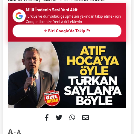
Milli İradenin Sesi Yeni Akit
Türkiye ve dünyadaki gelişmeleri yakından takip etmek için
Google listenize Yeni Akit'i ekleyin.
⭐ Bizi Google'da Takip Et
-