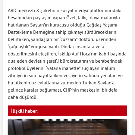
ABD merkezli X şirketinin sosyal medya platformundaki
hesabından paylaşım yapan Özel, laikçi dayatmalarıyla
hatırlanan Saylan’ın kurucusu olduğu Çağdaş Yaşamı
Destekleme Derneğine sahip çıkmayı sürdüreceklerini
belirtirken, yandaşları bir “cüzzam” doktoru üzerinden
“çağdaşlık” vurgusu yaptı. Dindar insanlara vefa
gösterilmesini eleştiren, İskilip Atıf Hoca’nın kabri başında
dua eden devletin şerefli bürokratlarını ve beraberindeki
protokol üyelerini “vatana ihanetle” suçlayan malum
zihniyetin sıra hayatta iken vesayetin safında yer alan ve
bu ülkenin öz evlatlarına zulmeden Türkan Saylan’a
gelince karalar bağlaması, CHP’nin maskesini bir defa
daha düşürdü.
İlişkili haber: