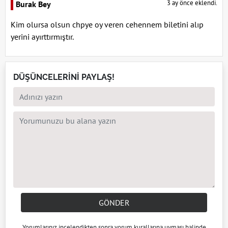
3 ay önce eklendi.
Burak Bey
Kim olursa olsun chpye oy veren cehennem biletini alıp
yerini ayırttırmıştır.
DÜŞÜNCELERİNİ PAYLAŞ!
GÖNDER
Yorumlarınız incelendikten sonra
yorum kuralları
na uyması halinde