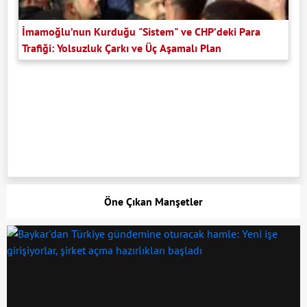
İmamoğlu’nun Kurduğu "Sistem" ve CHP’deki Para
Trafiği: Yolsuzluk Çarkı ve Üç Aşamalı Plan
Öne Çıkan Manşetler