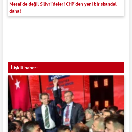
Mesai'de değil Silivri'deler! CHP'den yeni bir skandal
daha!
İlişkili haber: