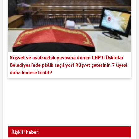
Rüşvet ve usulsüzlük yuvasına dönen CHP'li Üsküdar
Belediyesi'nde pislik saçılıyor! Rüşvet çetesinin 7 üyesi
daha kodese tıkıldı!
İlişkili haber: