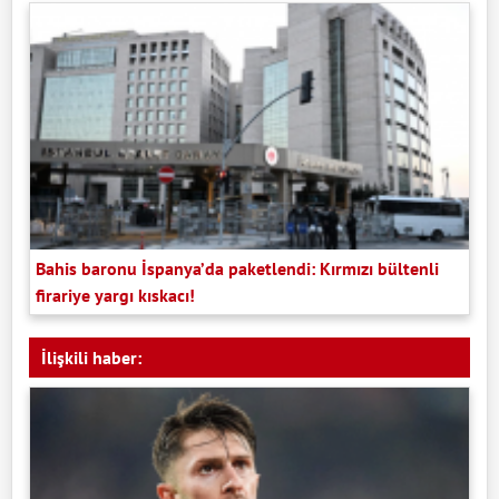
Bahis baronu İspanya’da paketlendi: Kırmızı bültenli
firariye yargı kıskacı!
İlişkili haber: