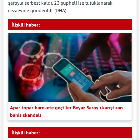
şartıyla serbest kaldı, 23 şüpheli ise tutuklanarak
cezaevine gönderildi. (DHA)
İlişkili haber:
Apar topar harekete geçtiler Beyaz Saray'ı karıştıran
bahis skandalı
İlişkili haber: