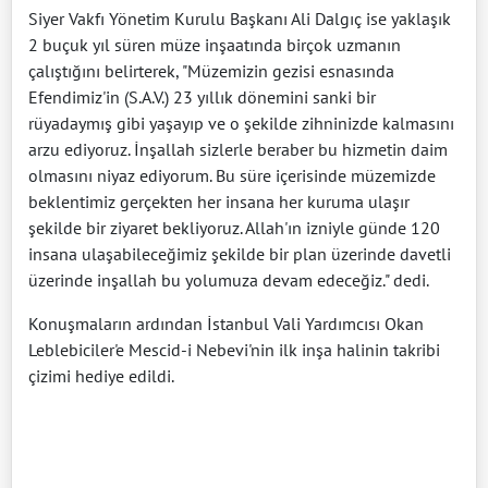
Siyer Vakfı Yönetim Kurulu Başkanı Ali Dalgıç ise yaklaşık
2 buçuk yıl süren müze inşaatında birçok uzmanın
çalıştığını belirterek, "Müzemizin gezisi esnasında
Efendimiz'in (S.A.V.) 23 yıllık dönemini sanki bir
rüyadaymış gibi yaşayıp ve o şekilde zihninizde kalmasını
arzu ediyoruz. İnşallah sizlerle beraber bu hizmetin daim
olmasını niyaz ediyorum. Bu süre içerisinde müzemizde
beklentimiz gerçekten her insana her kuruma ulaşır
şekilde bir ziyaret bekliyoruz. Allah'ın izniyle günde 120
insana ulaşabileceğimiz şekilde bir plan üzerinde davetli
üzerinde inşallah bu yolumuza devam edeceğiz." dedi.
Konuşmaların ardından İstanbul Vali Yardımcısı Okan
Leblebiciler'e Mescid-i Nebevi'nin ilk inşa halinin takribi
çizimi hediye edildi.