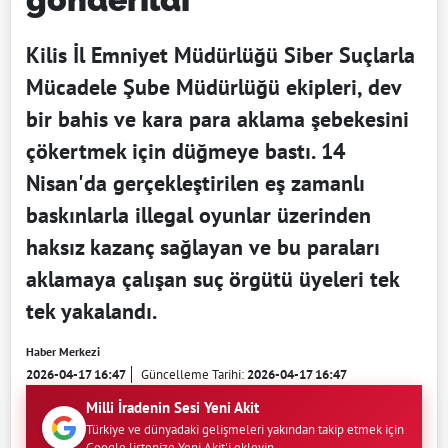
Kilis İl Emniyet Müdürlüğü Siber Suçlarla
Mücadele Şube Müdürlüğü ekipleri, dev
bir bahis ve kara para aklama şebekesini
çökertmek için düğmeye bastı. 14
Nisan'da gerçekleştirilen eş zamanlı
baskınlarla illegal oyunlar üzerinden
haksız kazanç sağlayan ve bu paraları
aklamaya çalışan suç örgütü üyeleri tek
tek yakalandı.
Haber Merkezi
2026-04-17 16:47
Güncelleme Tarihi:
2026-04-17 16:47
Milli İradenin Sesi Yeni Akit
Türkiye ve dünyadaki gelişmeleri yakından takip etmek için
Google listenize Yeni Akit'i ekleyin.