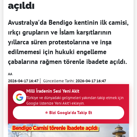
açıldı
Avustralya'da Bendigo kentinin ilk camisi,
ırkçı grupların ve İslam karşıtlarının
yıllarca süren protestolarına ve inşa
edilmemesi için hukuki engelleme
çabalarına rağmen törenle ibadete açıldı.
AA
2026-04-17 16:47
Güncelleme Tarihi:
2026-04-17 16:47
Milli İradenin Sesi Yeni Akit
Türkiye ve dünyadaki gelişmeleri yakından takip etmek için
Google listenize Yeni Akit'i ekleyin.
⭐ Bizi Google'da Takip Et