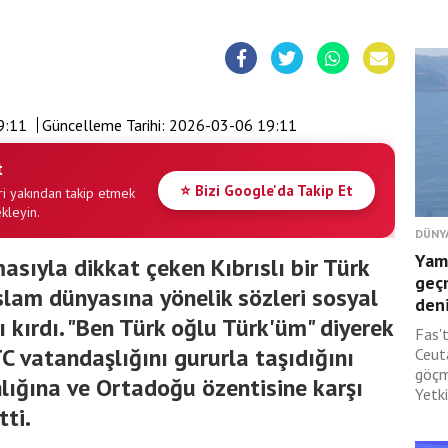
9:11
Güncelleme Tarihi:
2026-03-06 19:11
t
⭐ Bizi Google'da Takip Et
i yakından takip etmek
ekleyin.
DÜNY
Yam
sıyla dikkat çeken Kıbrıslı bir Türk
geç
slam dünyasına yönelik sözleri sosyal
deni
 kırdı. "Ben Türk oğlu Türk'üm" diyerek
Fas'
C vatandaşlığını gururla taşıdığını
Ceut
göçm
nlığına ve Ortadoğu özentisine karşı
Yetki
tti.