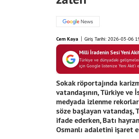
Cem Kaya
Giriş Tarihi:
2026-03-06 1
Milli İradenin Sesi Yeni Aki
Türkiye ve dünyadaki gelişmeler
için Google listenize Yeni Akit'i 
Sokak röportajında karizma
vatandaşının, Türkiye ve İ
medyada izlenme rekorları
söze başlayan vatandaş, T
ifade ederken, Batı hayra
Osmanlı adaletini işaret e