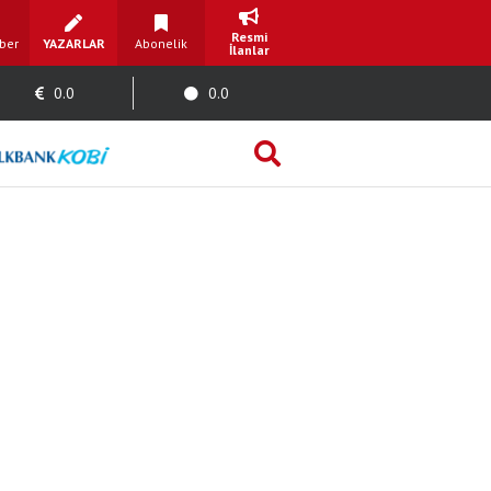
Resmi
ber
YAZARLAR
Abonelik
İlanlar
0.0
0.0