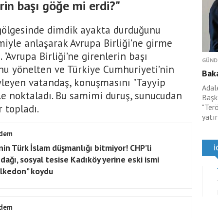
erin başı göğe mi erdi?"
 gölgesinde dimdik ayakta durduğunu
iyle anlaşarak Avrupa Birliği’ne girme
. "Avrupa Birliği’ne girenlerin başı
GÜND
nu yönelten ve Türkiye Cumhuriyeti’nin
Bak
yleyen vatandaş, konuşmasını "Tayyip
Adal
yle noktaladı. Bu samimi duruş, sunucudan
Başka
 topladı.
"Ter
yatır
dem
nin Türk İslam düşmanlığı bitmiyor! CHP’li
dağı, sosyal tesise Kadıköy yerine eski ismi
lkedon” koydu
dem