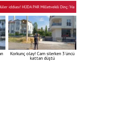
ddiası! HÜDA PAR Milletvekili Dinç: 'Haymana operasyonu aydınlatılmalı!'
an
Korkunç olay! Cam silerken 3’üncü
kattan düştü