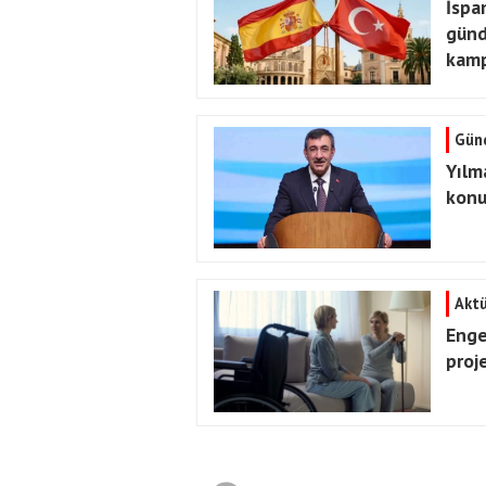
İspa
günd
kamp
Gün
Yılm
konu
Aktü
Engel
proj