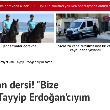
revden alındı!
IŞİD ile alakaları yok iken operasyonda öldürüldüler i
•
lı jandarmalar görevde!
Sivas’ta kene tutulmasına bir c
kaybı daha yaşandı
lamiyet kafi, Tayyip Erdoğan’cıyım zaten"
n dersi! "Bize
 Tayyip Erdoğan’cıyım