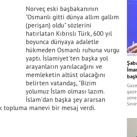
Norveç eski başbakanının
"Osmanlı gitti dünya allım gallım
(perişan) oldu" sözlerini
hatırlatan Kıbrıslı Türk, 600 yıl
boyunca dünyaya adaletle
hükmeden Osmanlı ruhuna vurgu
GÜND
yaptı. İslamiyet'ten başka yol
Şab
arayanların yanılacağını ve
İma
memleketin altüst olacağını
başk
belirten vatandaş, "Bizim
Gaze
yolumuz İslam olması lazım.
gaze
yönel
İslam'dan başka şey ararsan
Sevin
k topluma manevi bir mesaj verdi.