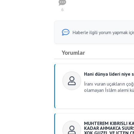
6
Haberle ilgili yorum yapmak için
Yorumlar
Hani dünya lideri niye s
İranı vuran uçakların çoğu
olamayan İslâm alemi küff
MUHTEREM KIBRISLI KAR
KADAR AHMAKCA SUUR
XOK GUZEL VE ICTEN CE