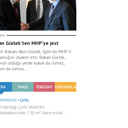
EM
an Gürlek'ten MHP'ye jest
et Bakanı Akın Gürlek, Iğdır'da MHP İl
nlığını ziyaret etti. Bakan Gürlek,
örün olduğu yerde hukuk da olmaz,
ım da olmaz, ..