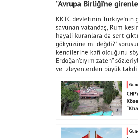
"Avrupa Birliği’ne girenl
KKTC devletinin Türkiye’nin
savunan vatandaş, Rum kesim
hayali kuranlara da sert çıktı
gökyüzüne mi değdi?" sorusu
kendilerine kafi olduğunu sö
Erdoğan’cıyım zaten" sözleri
ve izleyenlerden büyük takdir
Gün
CHP’
Köse
“Kha
Gün