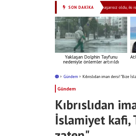
50 hayvan için ihale açıldı
Mossad'ın planı başarısız oldu, iki isim gö
SON DAKİKA
•
Yaklaşan Dolphin Tayfunu
At
nedeniyle önlemler artırıldı
Gündem
Kıbrıslıdan iman dersi! "Bize İs
Gündem
Kıbrıslıdan ima
İslamiyet kafi,
zaten"