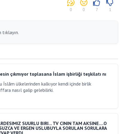
0
0
7
1
 tıklayın.
esin çıkmıyor toplasana İslam işbirliği teşkilatı nı
 İslâm ülkelerinden kalkıyor kendi içinde birlik
ara nasıl galip gelebilirki.
DESIMIZ SUURLU BIRI... TV CININ TAM AKSINE....O
SUZCA VE ERGEN USLUBUYLA SORULAN SORULARA
VAP VERDI...