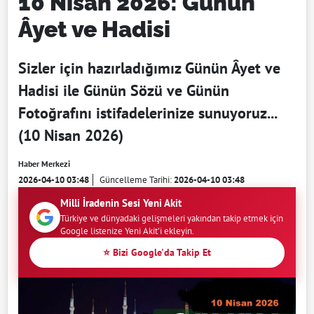
10 Nisan 2026: Günün
Âyet ve Hadisi
Sizler için hazırladığımız Günün Âyet ve
Hadisi ile Günün Sözü ve Günün
Fotoğrafını istifadelerinize sunuyoruz...
(10 Nisan 2026)
Haber Merkezi
2026-04-10 03:48
Güncelleme Tarihi:
2026-04-10 03:48
Milli İradenin Sesi Yeni Akit
Türkiye ve dünyadaki gelişmeleri yakından takip etmek için
Google listenize Yeni Akit'i ekleyin.
⭐ Bizi Google'da Takip Et