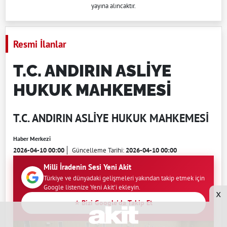
yayına alıncaktır.
Resmi İlanlar
T.C. ANDIRIN ASLİYE
HUKUK MAHKEMESİ
T.C. ANDIRIN ASLİYE HUKUK MAHKEMESİ
Haber Merkezi
2026-04-10 00:00
Güncelleme Tarihi:
2026-04-10 00:00
Milli İradenin Sesi Yeni Akit
Türkiye ve dünyadaki gelişmeleri yakından takip etmek için
Google listenize Yeni Akit'i ekleyin.
x
⭐ Bizi Google'da Takip Et