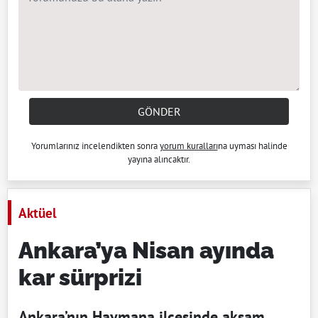
GÖNDER
Yorumlarınız incelendikten sonra
yorum kuralları
na uyması halinde
yayına alıncaktır.
Aktüel
Ankara’ya Nisan ayında
kar sürprizi
Ankara’nın Haymana ilçesinde akşam