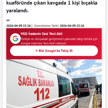
kuaföründe çıkan kavgada 1 kişi bıçakla
yaralandı.
AA
2026-04-09 23:26
Güncelleme Tarihi:
2026-04-09 23:26
Milli İradenin Sesi Yeni Akit
Türkiye ve dünyadaki gelişmeleri yakından takip etmek için
Google listenize Yeni Akit'i ekleyin.
⭐ Bizi Google'da Takip Et