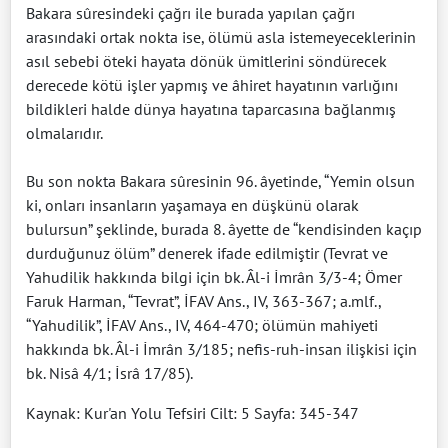
Bakara sûresindeki çağrı ile burada yapılan çağrı
arasındaki ortak nokta ise, ölümü asla istemeyeceklerinin
asıl sebebi öteki hayata dönük ümitlerini söndürecek
derecede kötü işler yapmış ve âhiret hayatının varlığını
bildikleri halde dünya hayatına taparcasına bağlanmış
olmalarıdır.
Bu son nokta Bakara sûresinin 96. âyetinde, “Yemin olsun
ki, onları insanların yaşamaya en düşkünü olarak
bulursun” şeklinde, burada 8. âyette de “kendisinden kaçıp
durduğunuz ölüm” denerek ifade edilmiştir (Tevrat ve
Yahudilik hakkında bilgi için bk. Âl-i İmrân 3/3-4; Ömer
Faruk Harman, “Tevrat”, İFAV Ans., IV, 363-367; a.mlf.,
“Yahudilik”, İFAV Ans., IV, 464-470; ölümün mahiyeti
hakkında bk. Âl-i İmrân 3/185; nefis-ruh-insan ilişkisi için
bk. Nisâ 4/1; İsrâ 17/85).
Kaynak: Kur'an Yolu Tefsiri Cilt: 5 Sayfa: 345-347