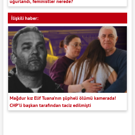
uğurlandı, feministler nerede?
İlişkili haber:
Mağdur kız Elif Tuana’nın şüpheli ölümü kamerada!
CHP’li başkan tarafından taciz edilmişti