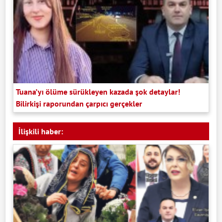
Tuana’yı ölüme sürükleyen kazada şok detaylar!
Bilirkişi raporundan çarpıcı gerçekler
İlişkili haber: