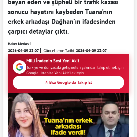
beyan eden ve şüpheli bir trafik kazası
sonucu hayatını kaybeden Tuana’nın
erkek arkadaşı Dağhan’ın ifadesinden
çarpıcı detaylar çıktı.
Haber Merkezi
2026-04-09 23:07
Güncelleme Tarihi:
2026-04-09 23:07
Milli İradenin Sesi Yeni Akit
Türkiye ve dünyadaki gelişmeleri yakından takip etmek için
Google listenize Yeni Akit'i ekleyin.
⭐ Bizi Google'da Takip Et