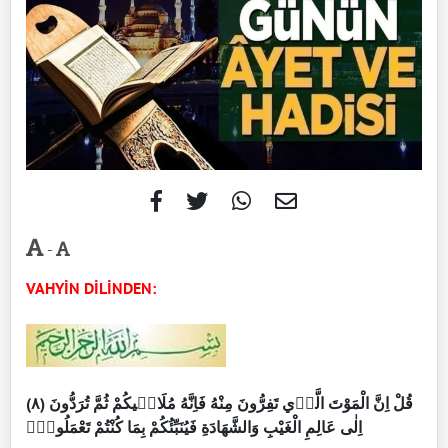
-
VAHYİN DİLİNDEN:
(٨) قُلْ اِنَّ الْمَوْتَ الَّذٖي تَفِرُّونَ مِنْهُ فَاِنَّهُ مُلَاقٖيكُمْ ثُمَّ تُرَدُّونَ
اِلٰى عَالِمِ الْغَيْبِ وَالشَّهَادَةِ فَيُنَبِّئُكُمْ بِمَا كُنْتُمْ تَعْمَلُونَࣖ