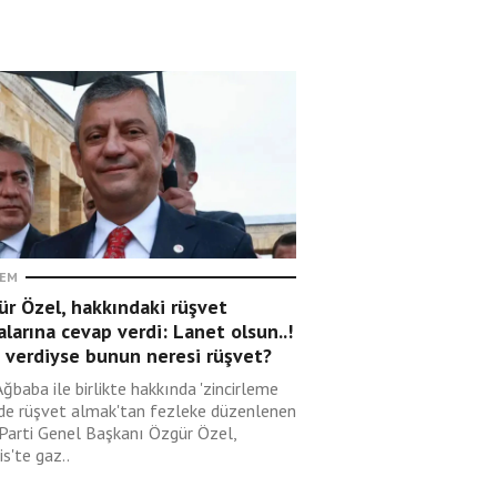
EM
r Özel, hakkındaki rüşvet
alarına cevap verdi: Lanet olsun..!
 verdiyse bunun neresi rüşvet?
Ağbaba ile birlikte hakkında 'zincirleme
lde rüşvet almak'tan fezleke düzenlenen
 Parti Genel Başkanı Özgür Özel,
s'te gaz..