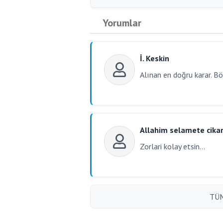
Yorumlar
İ. Keskin
Alınan en doğru karar. Bö
Allahim selamete cikars
Zorlari kolay etsin...
TÜM