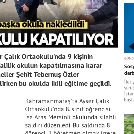
 Çalık Ortaokulu'nda 9 kişinin
GÜND
alilik okulun kapatılmasına karar
Sosy
dar
neller Şehit Tebernuş Özler
irken bu okulda ikili eğitime geçildi.
İlet
yürü
İsta
başl
Kahramanmaraş'ta Ayser Çalık
Ortaokulu'nda 8. sınıf öğrencisi
İsa Aras Mersinli okulunda silahlı
saldırı düzenledi. Bu saldırıda 8
öğrenci, 1 öğretmen olmak üzere