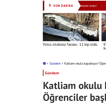
 açıklamalar
Modern Türkiye Cumhurbaşkanımızın eseri
Mesaj
SON DAKİKA
•
•
Yolcu otobüsü faciası: 11 kişi öldü
9
k
Gündem
Katliam okulu kapatılıyor! Öğre
Gündem
Katliam okulu 
Öğrenciler baş