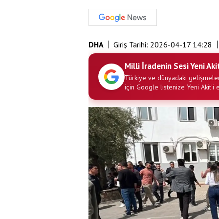
DHA
Giriş Tarihi:
2026-04-17 14:28
Milli İradenin Sesi Yeni Aki
Türkiye ve dünyadaki gelişmeler
için Google listenize Yeni Akit'i 