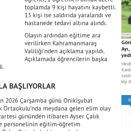
toplamda 9 kişi hayatını kaybetti.
13 kişi ise saldırıda yaralandı ve
hastanede tedavi altına alındı.
Olayın ardından eğitime ara
DÜNY
Gör
verilirken Kahramanmaraş
Ayı,
Valiliği'nden açıklama yapıldı.
yed
Açıklamada öğrencilerin başka
Hind
i.
Kank
saldı
kişi 
LA BAŞLIYORLAR
san 2026 Çarşamba günü Onikişubat
ık Ortaokulu’nda meydana gelen elim olay
artesi gününden itibaren Ayser Çalık
e personelinin eğitim-öğretim