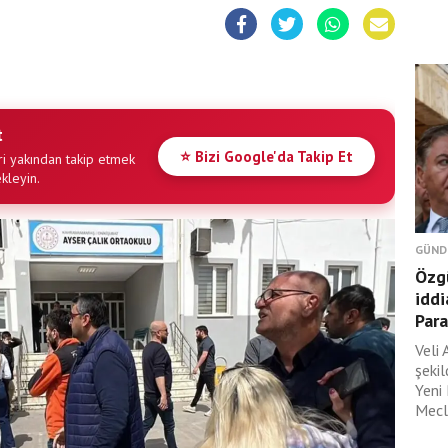
t
⭐ Bizi Google'da Takip Et
i yakından takip etmek
ekleyin.
GÜND
Özgü
iddi
Para
Veli 
şeki
Yeni
Mecli