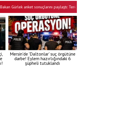
Gürlek anket sonuçlarını paylaştı: Terörsüz Türkiye projesine vatandaştan b
i,
Mersin'de 'Daltonlar' suç örgütüne
te
darbe! Eylem hazırlığındaki 6
ı!
şüpheli tutuklandı