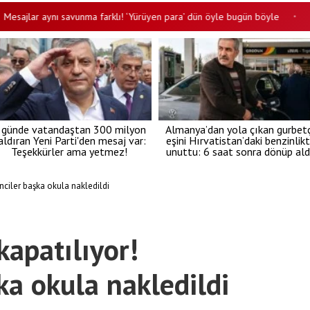
lar aynı savunma farklı! ‘Yürüyen para’ dün öyle bugün böyle
Bakan 
•
 günde vatandaştan 300 milyon
Almanya’dan yola çıkan gurbetç
aldıran Yeni Parti'den mesaj var:
eşini Hırvatistan’daki benzinlik
Teşekkürler ama yetmez!
unuttu: 6 saat sonra dönüp ald
nciler başka okula nakledildi
kapatılıyor!
ka okula nakledildi