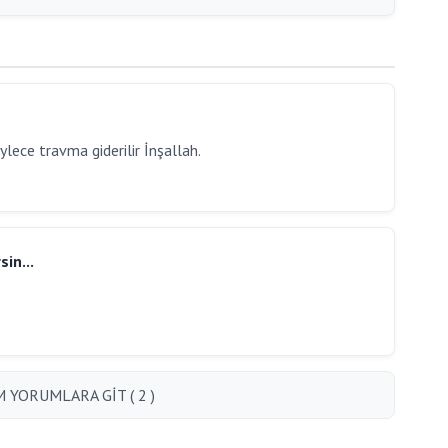
ylece travma giderilir İnşallah.
in...
 YORUMLARA GİT ( 2 )