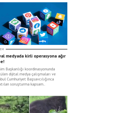
EM
al medyada kirli operasyona ağır
be!
işim Başkanlığı koordinasyonunda
tülen dijital medya çalışmaları ve
nbul Cumhuriyet Başsavcılığınca
atılan soruşturma kapsam..