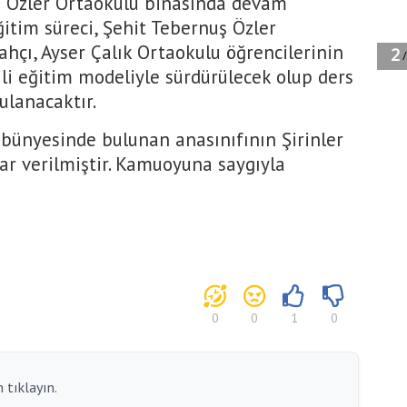
uş Özler Ortaokulu binasında devam
ğitim süreci, Şehit Tebernuş Özler
ahçı, Ayser Çalık Ortaokulu öğrencilerinin
kili eğitim modeliyle sürdürülecek olup ders
ulanacaktır.
u bünyesinde bulunan anasınıfının Şirinler
r verilmiştir. Kamuoyuna saygıyla
0
0
1
0
 tıklayın.