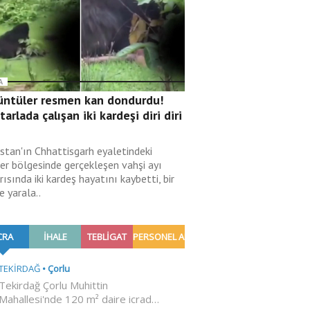
A
üntüler resmen kan dondurdu!
 tarlada çalışan iki kardeşi diri diri
i
istan'ın Chhattisgarh eyaletindeki
er bölgesinde gerçekleşen vahşi ayı
rısında iki kardeş hayatını kaybetti, bir
de yarala..