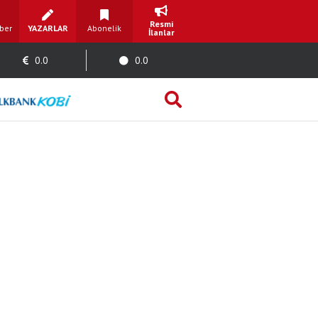
Resmi
ber
YAZARLAR
Abonelik
İlanlar
0.0
0.0