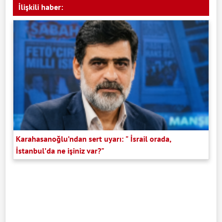
İlişkili haber:
Karahasanoğlu’ndan sert uyarı: " İsrail orada,
İstanbul’da ne işiniz var?"