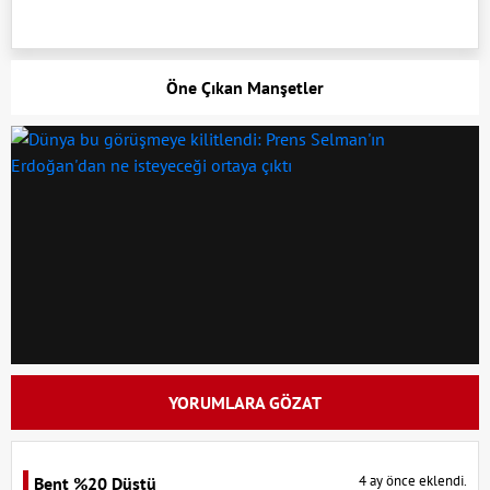
Öne Çıkan Manşetler
YORUMLARA GÖZAT
4 ay önce eklendi.
Bent %20 Düştü