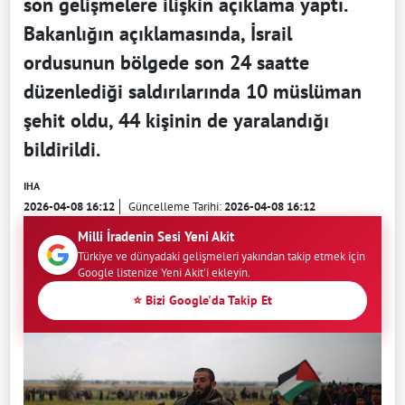
son gelişmelere ilişkin açıklama yaptı.
Bakanlığın açıklamasında, İsrail
ordusunun bölgede son 24 saatte
düzenlediği saldırılarında 10 müslüman
şehit oldu, 44 kişinin de yaralandığı
bildirildi.
IHA
2026-04-08 16:12
Güncelleme Tarihi:
2026-04-08 16:12
Milli İradenin Sesi Yeni Akit
Türkiye ve dünyadaki gelişmeleri yakından takip etmek için
Google listenize Yeni Akit'i ekleyin.
⭐ Bizi Google'da Takip Et