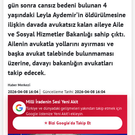
gün sonra cansız bedeni bulunan 4
yaşındaki Leyla Aydemir’in öldürülmesine
ilişkin davada avukatsız kalan aileye Aile
ve Sosyal Hizmetler Bakanlığı sahip çıktı.
Ailenin avukatla yollarını ayırması ve
başka avukat talebinde bulunmaması
üzerine, davayı bakanlığın avukatları
takip edecek.
Haber Merkezi
2026-04-08 16:04
Güncelleme Tarihi:
2026-04-08 16:04
Milli İradenin Sesi Yeni Akit
Türkiye ve dünyadaki gelişmeleri yakından takip etmek için
Google listenize Yeni Akit'i ekleyin.
⭐ Bizi Google'da Takip Et