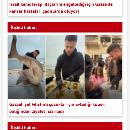
İsrail kemoterapi ilaçlarını engellediği için Gazze'de
kanser hastaları çadırlarda ölüyor!
İlişkili haber:
Gazzeli şef Filistinli çocuklar için avladığı köpek
balığından ziyafet hazırladı
İlişkili haber: