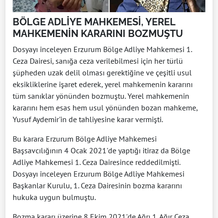
BÖLGE ADLİYE MAHKEMESİ, YEREL
MAHKEMENİN KARARINI BOZMUŞTU
Dosyayı inceleyen Erzurum Bölge Adliye Mahkemesi 1.
Ceza Dairesi, sanığa ceza verilebilmesi için her türlü
şüpheden uzak delil olması gerektiğine ve çeşitli usul
eksikliklerine işaret ederek, yerel mahkemenin kararını
tüm sanıklar yönünden bozmuştu. Yerel mahkemenin
kararını hem esas hem usul yönünden bozan mahkeme,
Yusuf Aydemir'in de tahliyesine karar vermişti.
Bu karara Erzurum Bölge Adliye Mahkemesi
Başsavcılığının 4 Ocak 2021'de yaptığı itiraz da Bölge
Adliye Mahkemesi 1. Ceza Dairesince reddedilmişti.
Dosyayı inceleyen Erzurum Bölge Adliye Mahkemesi
Başkanlar Kurulu, 1. Ceza Dairesinin bozma kararını
hukuka uygun bulmuştu.
Bozma kararı üzerine 8 Ekim 2021'de Ağrı 1. Ağır Ceza