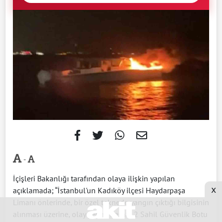
-
İçişleri Bakanlığı tarafından olaya ilişkin yapılan
x
açıklamada; “İstanbul'un Kadıköy ilçesi Haydarpaşa
Limanı önlerinde, bir özel teknede yangın çıktığı bilgisinin
alınması üzerine, olay yerine derhal 2 Sahil Güvenlik Botu