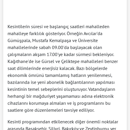
Kesintilerin süresi ve başlangıç saatleri mahalleden
mahalleye farklılık gösteriyor. Örneğin Avcılar'da
Gümüşpala, Mustafa Kemalpaşa ve Üniversite
mahallelerinde sabah 09.00'da başlayacak olan
çalışmaların akşam 17.00'ye kadar sürmesi bekleniyor.
Kağıthane'de ise Gürsel ve Çeliktepe mahalleleri benzer
saat dilimlerinde enerjisiz kalacak. Bazı bölgelerde
ekonomik ömrünü tamamlamış hatların yenilenmesi,
bazılarında ise yeni abonelik bağlantılarının yapılması
kesintinin temel sebeplerini oluşturuyor. Vatandaşların
herhangi bir mağduriyet yaşamaması adına elektronik
cihazlarını korumaya almaları ve iş programlarını bu
saatlere göre düzenlemeleri tavsiye ediliyor.
Kesinti programından etkilenecek diğer önemli noktalar
arasında Başakşehir, Silivri, Bakırköy ve Zeytinburnu yer