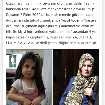
Olayın ardından minik Leyla'nın ölümüne ilişkin 7 sanık
hakkında Ağrı 1. Ağır Ceza Mahkemesi'nde dava açılmıştı.
Davanın 2 Ekim 2020'de bu mahkemede görülen karar
duruşmasında tutuklu sanık amca Yusuf Aydemir "kasten
öldürme" suçundan ağırlaştırılmış müebbet ve "cebir ve
hile ile kişiyi hürriyetinden yoksun kılma" suçundan 4 yıl
hapis cezasına çarptırılmış, diğer sanıklar Y.A, B.D, H.D,
M.A, M.A.A. ve A.A. ise delil yetersizliğinden beraat etmişti.