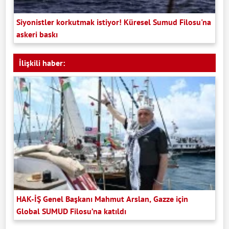
Siyonistler korkutmak istiyor! Küresel Sumud Filosu'na
askeri baskı
İlişkili haber:
HAK-İŞ Genel Başkanı Mahmut Arslan, Gazze için
Global SUMUD Filosu’na katıldı