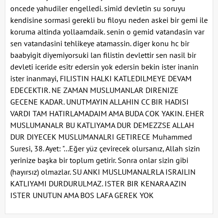
oncede yahudiler engelledi. simid devletin su soruyu
kendisine sormasi gerekli bu filoyu neden askei bir gemi ile
koruma altinda yollaamdaik. senin o gemid vatandasin var
sen vatandasini tehlikeye atamassin. diger konu hc bir
baabyigit diyemiyorsuki lan filistin devlettir sen nasil bir
devleti iceride esitr edersin yok edersin bekin ister inanin
ister inanmayi, FILISTIN HALKI KATLEDILMEYE DEVAM
EDECEKTIR. NE ZAMAN MUSLUMANLAR DIRENIZE
GECENE KADAR. UNUTMAYIN ALLAHIN CC BIR HADISI
VARDI TAM HATIRLAMADAIM AMA BUDA COK YAKIN. EHER
MUSLUMANALR BU KATLIYAMA DUR DEMEZZSE ALLAH
DUR DIYECEK MUSLUMANALRI GETIRECE Muhammed
Suresi, 38. Ayet: "...Eğer yüz çevirecek olursanız, Allah sizin
yerinize başka bir toplum getirir. Sonra onlar sizin gibi
(hayırsız) olmazlar. SU ANKI MUSLUMANALRLA ISRAILIN
KATLIYAMI DURDURULMAZ. ISTER BIR KENARA AZIN
ISTER UNUTUN AMA BOS LAFA GEREK YOK