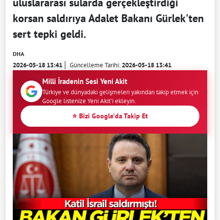
uluslararası sularda gerçekleştirdiği
korsan saldırıya Adalet Bakanı Gürlek'ten
sert tepki geldi.
DHA
2026-05-18 13:41
Güncelleme Tarihi:
2026-05-18 13:41
Milli İradenin Sesi Yeni Akit
Türkiye ve dünyadaki gelişmeleri yakından takip etmek için
Google listenize Yeni Akit'i ekleyin.
⭐ Bizi Google'da Takip Et