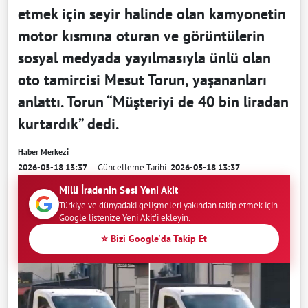
etmek için seyir halinde olan kamyonetin
motor kısmına oturan ve görüntülerin
sosyal medyada yayılmasıyla ünlü olan
oto tamircisi Mesut Torun, yaşananları
anlattı. Torun “Müşteriyi de 40 bin liradan
kurtardık” dedi.
Haber Merkezi
2026-05-18 13:37
Güncelleme Tarihi:
2026-05-18 13:37
Milli İradenin Sesi Yeni Akit
Türkiye ve dünyadaki gelişmeleri yakından takip etmek için
Google listenize Yeni Akit'i ekleyin.
⭐ Bizi Google'da Takip Et