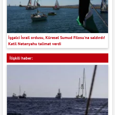
İşgalci İsrail ordusu, Küresel Sumud Filosu'na saldırdı!
Katil Netanyahu talimat verdi
İlişkili haber: