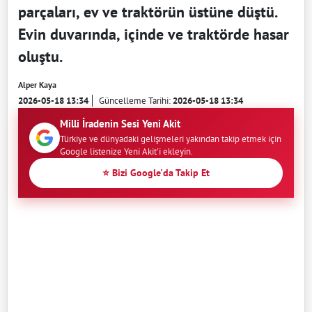
parçaları, ev ve traktörün üstüne düştü.
Evin duvarında, içinde ve traktörde hasar
oluştu.
Alper Kaya
2026-05-18 13:34
Güncelleme Tarihi:
2026-05-18 13:34
Milli İradenin Sesi Yeni Akit
Türkiye ve dünyadaki gelişmeleri yakından takip etmek için
Google listenize Yeni Akit'i ekleyin.
⭐ Bizi Google'da Takip Et