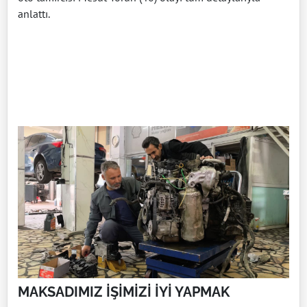
anlattı.
MAKSADIMIZ İŞİMİZİ İYİ YAPMAK