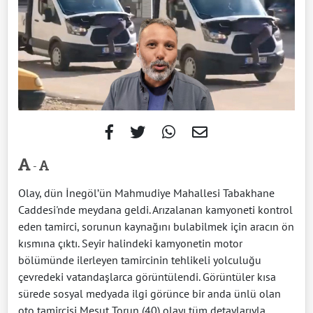
-
Olay, dün İnegöl’ün Mahmudiye Mahallesi Tabakhane
Caddesi'nde meydana geldi. Arızalanan kamyoneti kontrol
eden tamirci, sorunun kaynağını bulabilmek için aracın ön
kısmına çıktı. Seyir halindeki kamyonetin motor
bölümünde ilerleyen tamircinin tehlikeli yolculuğu
çevredeki vatandaşlarca görüntülendi. Görüntüler kısa
sürede sosyal medyada ilgi görünce bir anda ünlü olan
oto tamircisi Mesut Torun (40) olayı tüm detaylarıyla