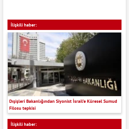
İlişkili haber:
Dışişleri Bakanlığından Siyonist İsrail’e Küresel Sumud
Filosu tepkisi
İlişkili haber: