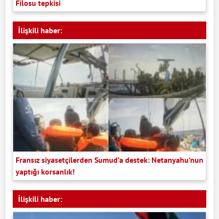
Filosu tepkisi
İlişkili haber:
Fransız siyasetçilerden Sumud’a destek: Netanyahu’nun
yaptığı korsanlık!
İlişkili haber: