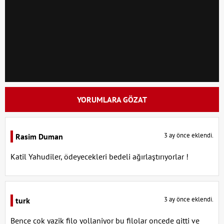
YORUMLARA GÖZAT
3 ay önce eklendi.
Rasim Duman
Katil Yahudiler, ödeyecekleri bedeli ağırlaştırıyorlar !
3 ay önce eklendi.
turk
Bence cok yazik filo yollaniyor bu filolar oncede gitti ve