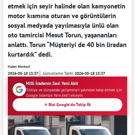
etmek için seyir halinde olan kamyonetin
motor kısmına oturan ve görüntülerin
sosyal medyada yayılmasıyla ünlü olan
oto tamircisi Mesut Torun, yaşananları
anlattı. Torun “Müşteriyi de 40 bin liradan
kurtardık” dedi.
Haber Merkezi
2026-05-18 13:37
Güncelleme Tarihi:
2026-05-18 13:37
Milli İradenin Sesi Yeni Akit
Türkiye ve dünyadaki gelişmeleri yakından takip etmek için
Google listenize Yeni Akit'i ekleyin.
⭐ Bizi Google'da Takip Et