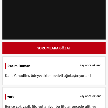
YORUMLARA GÖZAT
3 ay önce eklendi.
Rasim Duman
Katil Yahudiler, ödeyecekleri bedeli ağırlaştırıyorlar !
3 ay önce eklendi.
turk
Bence cok yazik filo yollaniyor bu filolar oncede gitti ve