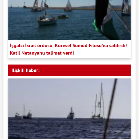
İşgalci İsrail ordusu, Küresel Sumud Filosu'na saldırdı!
Katil Netanyahu talimat verdi
İlişkili haber: