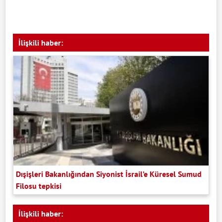
İlişkili haber:
Dışişleri Bakanlığından Siyonist İsrail’e Küresel Sumud
Filosu tepkisi
İlişkili haber: