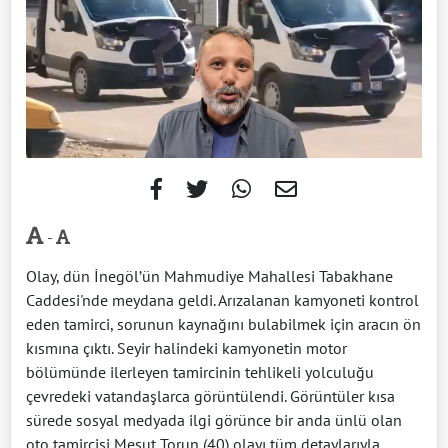
-
Olay, dün İnegöl’ün Mahmudiye Mahallesi Tabakhane
Caddesi'nde meydana geldi. Arızalanan kamyoneti kontrol
eden tamirci, sorunun kaynağını bulabilmek için aracın ön
kısmına çıktı. Seyir halindeki kamyonetin motor
bölümünde ilerleyen tamircinin tehlikeli yolculuğu
çevredeki vatandaşlarca görüntülendi. Görüntüler kısa
sürede sosyal medyada ilgi görünce bir anda ünlü olan
oto tamircisi Mesut Torun (40) olayı tüm detaylarıyla