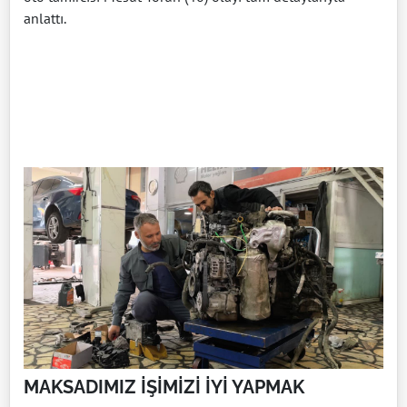
anlattı.
MAKSADIMIZ İŞİMİZİ İYİ YAPMAK