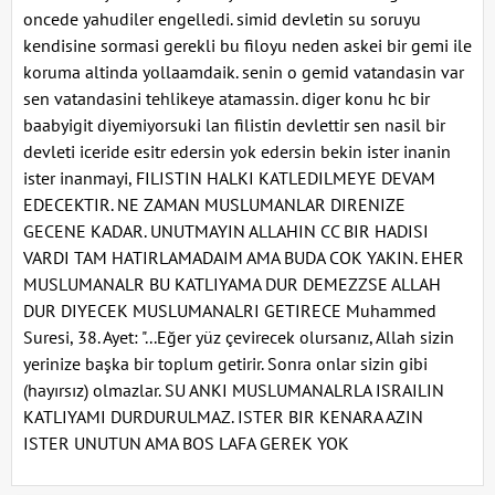
oncede yahudiler engelledi. simid devletin su soruyu
kendisine sormasi gerekli bu filoyu neden askei bir gemi ile
koruma altinda yollaamdaik. senin o gemid vatandasin var
sen vatandasini tehlikeye atamassin. diger konu hc bir
baabyigit diyemiyorsuki lan filistin devlettir sen nasil bir
devleti iceride esitr edersin yok edersin bekin ister inanin
ister inanmayi, FILISTIN HALKI KATLEDILMEYE DEVAM
EDECEKTIR. NE ZAMAN MUSLUMANLAR DIRENIZE
GECENE KADAR. UNUTMAYIN ALLAHIN CC BIR HADISI
VARDI TAM HATIRLAMADAIM AMA BUDA COK YAKIN. EHER
MUSLUMANALR BU KATLIYAMA DUR DEMEZZSE ALLAH
DUR DIYECEK MUSLUMANALRI GETIRECE Muhammed
Suresi, 38. Ayet: "...Eğer yüz çevirecek olursanız, Allah sizin
yerinize başka bir toplum getirir. Sonra onlar sizin gibi
(hayırsız) olmazlar. SU ANKI MUSLUMANALRLA ISRAILIN
KATLIYAMI DURDURULMAZ. ISTER BIR KENARA AZIN
ISTER UNUTUN AMA BOS LAFA GEREK YOK