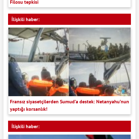
Filosu tepkisi
İlişkili haber:
Fransız siyasetçilerden Sumud’a destek: Netanyahu’nun
yaptığı korsanlık!
İlişkili haber: