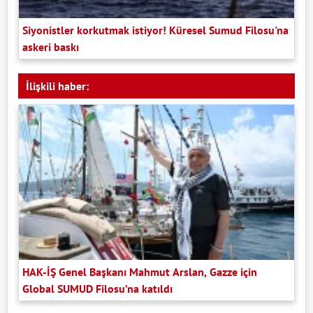
Siyonistler korkutmak istiyor! Küresel Sumud Filosu'na
askeri baskı
İlişkili haber:
HAK-İŞ Genel Başkanı Mahmut Arslan, Gazze için
Global SUMUD Filosu’na katıldı