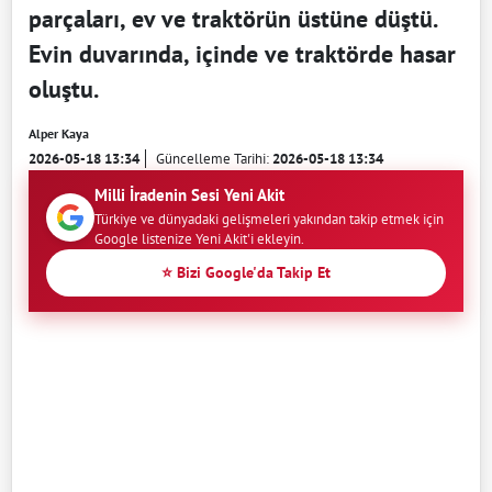
parçaları, ev ve traktörün üstüne düştü.
Evin duvarında, içinde ve traktörde hasar
oluştu.
Alper Kaya
2026-05-18 13:34
Güncelleme Tarihi:
2026-05-18 13:34
Milli İradenin Sesi Yeni Akit
Türkiye ve dünyadaki gelişmeleri yakından takip etmek için
Google listenize Yeni Akit'i ekleyin.
⭐ Bizi Google'da Takip Et