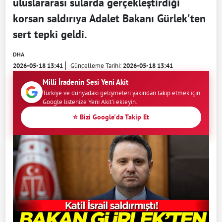
uluslararası sularda gerçekleştirdiği
korsan saldırıya Adalet Bakanı Gürlek'ten
sert tepki geldi.
DHA
2026-05-18 13:41
Güncelleme Tarihi:
2026-05-18 13:41
Milli İradenin Sesi Yeni Akit
Türkiye ve dünyadaki gelişmeleri yakından takip etmek için
Google listenize Yeni Akit'i ekleyin.
⭐ Bizi Google'da Takip Et