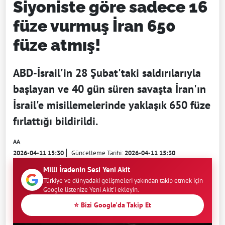
Siyoniste göre sadece 16
füze vurmuş İran 650
füze atmış!
ABD-İsrail'in 28 Şubat'taki saldırılarıyla
başlayan ve 40 gün süren savaşta İran'ın
İsrail'e misillemelerinde yaklaşık 650 füze
fırlattığı bildirildi.
AA
2026-04-11 15:30
Güncelleme Tarihi:
2026-04-11 15:30
Milli İradenin Sesi Yeni Akit
Türkiye ve dünyadaki gelişmeleri yakından takip etmek için
Google listenize Yeni Akit'i ekleyin.
⭐ Bizi Google'da Takip Et