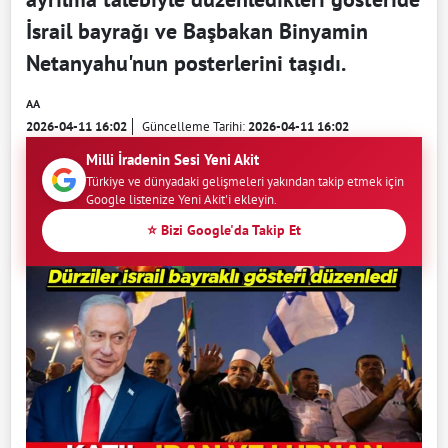
İsrail bayrağı ve Başbakan Binyamin
Netanyahu'nun posterlerini taşıdı.
AA
2026-04-11 16:02
Güncelleme Tarihi:
2026-04-11 16:02
Milli İradenin Sesi Yeni Akit
Türkiye ve dünyadaki gelişmeleri yakından takip etmek için
Google listenize Yeni Akit'i ekleyin.
⭐ Bizi Google'da Takip Et