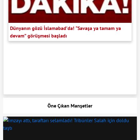
Dünyanın gözü İslamabad’da! “Savaşa ya tamam ya
devam” görüşmesi başladı
Öne Çıkan Manşetler