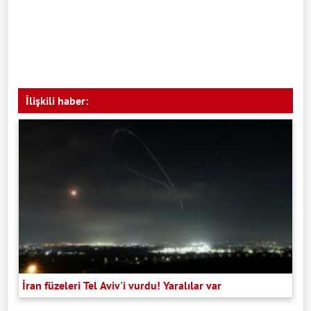
İlişkili haber:
İran füzeleri Tel Aviv'i vurdu! Yaralılar var