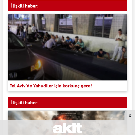
İlişkili haber:
Tel Aviv'de Yahudiler için korkunç gece!
İlişkili haber:
x