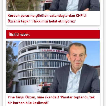
Kurban parasına çökülen vatandaşlardan CHP’li
Özcan’a tepki! ‘Hakkımızı helal etmiyoruz’
İlişkili haber:
Yine Tanju Özcan, yine skandal! 'Paralar toplandı, tek
bir kurban bile kesilmedi'