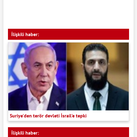
İlişkili haber:
Suriye'den terör devleti İsrail'e tepki
İlişkili haber: